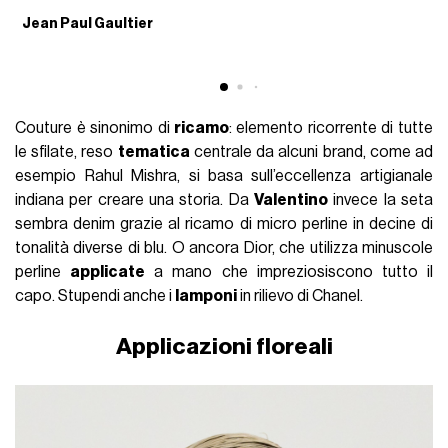
Jean Paul Gaultier
R
Couture è sinonimo di
ricamo
: elemento ricorrente di tutte
le sfilate, reso
tematica
centrale da alcuni brand, come ad
esempio Rahul Mishra, si basa sull’eccellenza artigianale
indiana per creare una storia. Da
Valentino
invece la seta
sembra denim grazie al ricamo di micro perline in decine di
tonalità diverse di blu. O ancora Dior, che utilizza minuscole
perline
applicate
a mano che impreziosiscono tutto il
capo. Stupendi anche i
lamponi
in rilievo di Chanel.
Applicazioni floreali