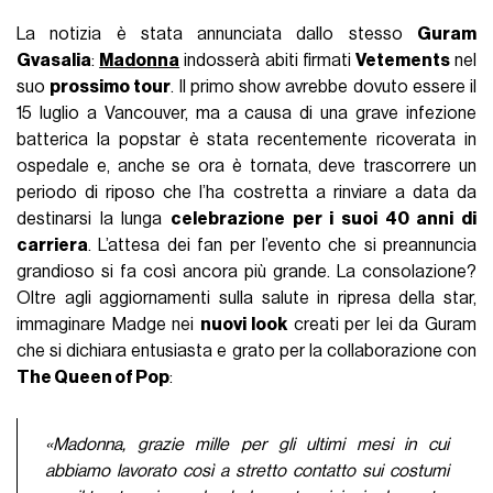
La notizia è stata annunciata dallo stesso
Guram
Gvasalia
:
Madonna
indosserà abiti firmati
Vetements
nel
suo
prossimo tour
. Il primo show avrebbe dovuto essere il
15 luglio a Vancouver, ma a causa di una grave infezione
batterica la popstar è stata recentemente ricoverata in
ospedale e, anche se ora è tornata, deve trascorrere un
periodo di riposo che l’ha costretta a rinviare a data da
destinarsi la lunga
celebrazione per i suoi 40 anni di
carriera
. L’attesa dei fan per l’evento che si preannuncia
grandioso si fa così ancora più grande. La consolazione?
Oltre agli aggiornamenti sulla salute in ripresa della star,
immaginare Madge nei
nuovi look
creati per lei da Guram
che si dichiara entusiasta e grato per la collaborazione con
The Queen of Pop
:
«Madonna, grazie mille per gli ultimi mesi in cui
abbiamo lavorato così a stretto contatto sui costumi