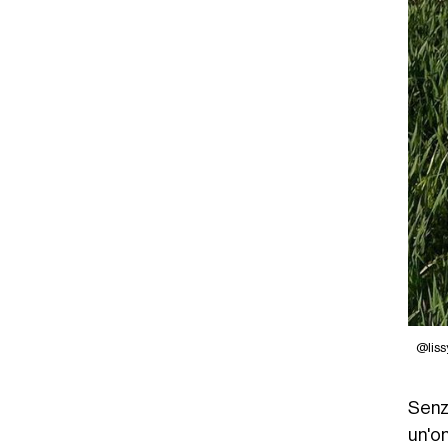
@liss
Senz
un'o