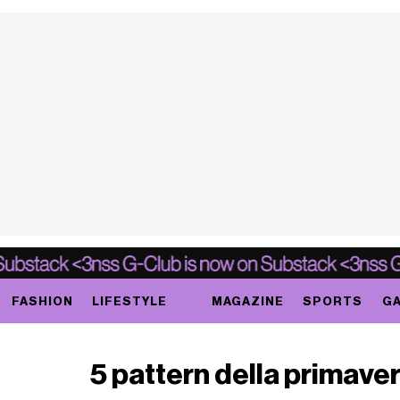
FASHION
LIFESTYLE
MAGAZINE
SPORTS
GA
5 pattern della primave