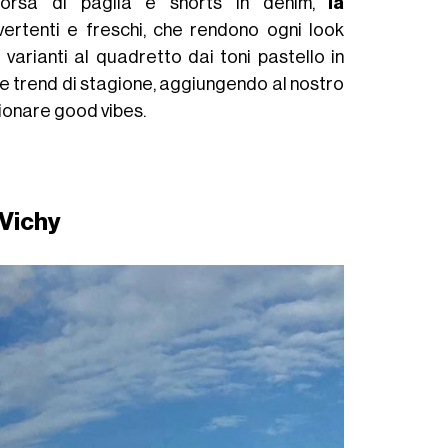
borsa di paglia e shorts in denim,
la
ivertenti e freschi, che rendono ogni look
e varianti al quadretto dai toni pastello in
ice trend di stagione, aggiungendo al nostro
ionare good vibes.
Vichy