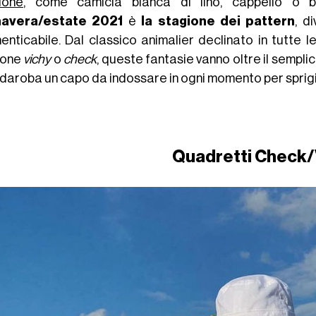
ione
, come camicia bianca di lino, cappello o 
mavera/estate 2021
è
la
stagione dei pattern
, d
enticabile. Dal classico animalier declinato in tutte l
ione
vichy
o
check
, queste fantasie vanno oltre il sempl
daroba un capo da indossare in ogni momento per sprig
Quadretti Check/