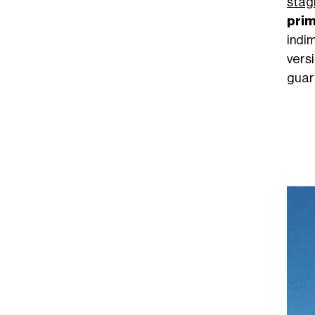
stag
pri
indim
vers
guar