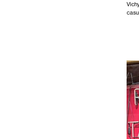
Vich
casu