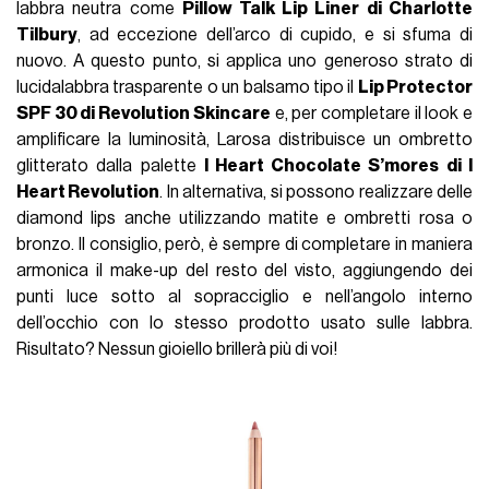
labbra neutra come
Pillow Talk Lip Liner di Charlotte
Tilbury
, ad eccezione dell’arco di cupido, e si sfuma di
nuovo. A questo punto, si applica uno generoso strato di
lucidalabbra trasparente o un balsamo tipo il
Lip Protector
SPF 30 di Revolution Skincare
e, per completare il look e
amplificare la luminosità, Larosa distribuisce un ombretto
glitterato dalla palette
I Heart Chocolate S’mores di I
Heart Revolution
. In alternativa, si possono realizzare delle
diamond lips anche utilizzando matite e ombretti rosa o
bronzo. Il consiglio, però, è sempre di completare in maniera
armonica il make-up del resto del visto, aggiungendo dei
punti luce sotto al sopracciglio e nell’angolo interno
dell’occhio con lo stesso prodotto usato sulle labbra.
Risultato? Nessun gioiello brillerà più di voi!