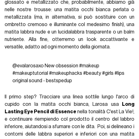
glossato e metallizzato che, probabilmente, abbiamo già
nelle nostre trousse: una matita occhi bianca perlata o
metallizzata (ma, in alternativa, si può sostituire con un
ombretto cremoso e illuminante col medesimo finish), una
matita labbra nude e un lucidalabbra trasparente o un balm
nutriente. Alla fine, otterremo un look accattivante e
versatile, adatto ad ogni momento della giornata.
@evalarosaxo
New obsession
#makeup
#makeuptutorial
#makeuphacks
#beauty
#girls
#lips
original sound - bestspedup
Il primo step? Tracciare una linea sottile lungo l'arco di
cupido con la matita occhi bianca, Larosa usa
Long
Lasting Eye Pencil di Essence
nella tonalità C'est La Vie!,
e continuare riempiendo col prodotto il centro del labbro
inferiore, aiutandosi a sfumare con le dita. Poi, si delineano i
contorni delle labbra superiori e inferiori con una matita