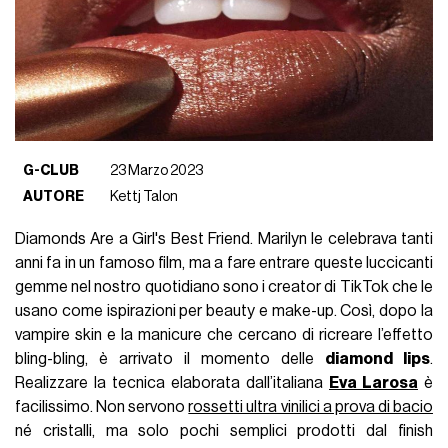
G-CLUB
23 Marzo 2023
AUTORE
Kettj Talon
Diamonds Are a Girl's Best Friend. Marilyn le celebrava tanti
anni fa in un famoso film, ma a fare entrare queste luccicanti
gemme nel nostro quotidiano sono i creator di TikTok che le
usano come ispirazioni per beauty e make-up. Così, dopo la
vampire skin e la manicure che cercano di ricreare l’effetto
bling-bling, è arrivato il momento delle
diamond lips
.
Realizzare la tecnica elaborata dall’italiana
Eva Larosa
è
facilissimo. Non servono
rossetti ultra vinilici a prova di bacio
né cristalli, ma solo pochi semplici prodotti dal finish