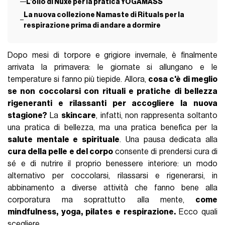
L’olio di Nuxe per la pratica YOGAMASS
La nuova collezione Namaste di Rituals per la
respirazione prima di andare a dormire
Dopo mesi di torpore e grigiore invernale, è finalmente
arrivata la primavera: le giornate si allungano e le
temperature si fanno più tiepide. Allora,
cosa c'è di meglio
se non coccolarsi con rituali e pratiche di bellezza
rigeneranti e rilassanti per accogliere la nuova
stagione?
La
skincare
, infatti, non rappresenta soltanto
una pratica di bellezza, ma una pratica benefica per la
salute mentale e spirituale
. Una pausa dedicata alla
cura della pelle e del corpo
consente di prendersi cura di
sé e di nutrire il proprio benessere interiore: un modo
alternativo per coccolarsi, rilassarsi e rigenerarsi, in
abbinamento a diverse attività che fanno bene alla
corporatura ma soprattutto alla mente,
come
mindfulness, yoga, pilates e respirazione.
Ecco quali
scegliere.