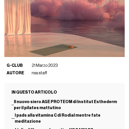
G-CLUB
21 Marzo 2023
AUTORE
nss staff
IN QUESTO ARTICOLO
Il nuovo siero AGE PROTEOM di Institut Esthederm
per il pilates mattutino
I pads alla vitamina C di Rodial mentre fate
meditazione