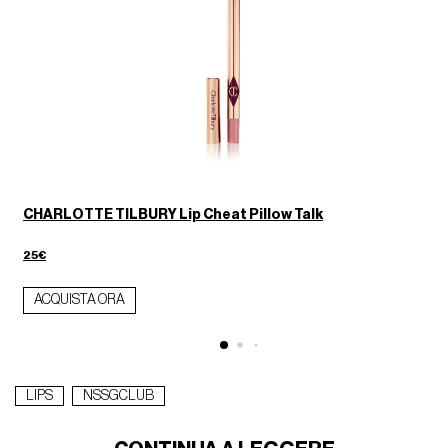
CHARLOTTE TILBURY Lip Cheat Pillow Talk
25€
1
ACQUISTA ORA
LIPS
NSSGCLUB