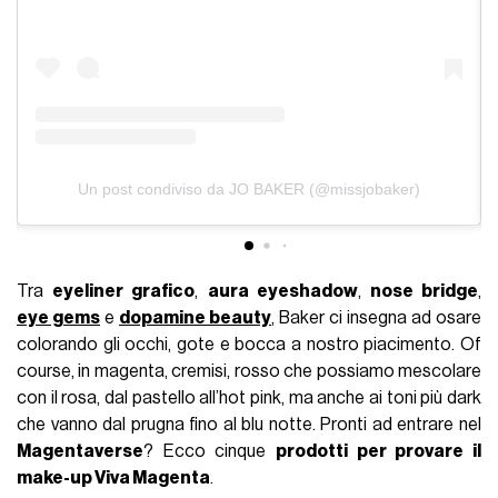
Un post condiviso da JO BAKER (@missjobaker)
Tra
eyeliner grafico
,
aura eyeshadow
,
nose bridge
,
eye gems
e
dopamine beauty
, Baker ci insegna ad osare
colorando gli occhi, gote e bocca a nostro piacimento. Of
course, in magenta, cremisi, rosso che possiamo mescolare
con il rosa, dal pastello all’hot pink, ma anche ai toni più dark
che vanno dal prugna fino al blu notte. Pronti ad entrare nel
Magentaverse
? Ecco cinque
prodotti per provare il
make-up Viva Magenta
.