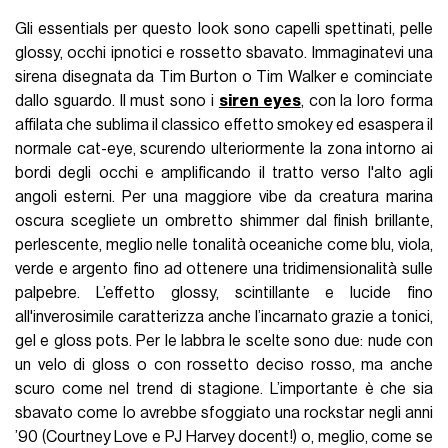
Gli essentials per questo look sono capelli spettinati, pelle
glossy, occhi ipnotici e rossetto sbavato. Immaginatevi una
sirena disegnata da Tim Burton o Tim Walker e cominciate
dallo sguardo. Il must sono i
siren eyes
, con la loro forma
affilata che sublima il classico effetto smokey ed esaspera il
normale cat-eye, scurendo ulteriormente la zona intorno ai
bordi degli occhi e amplificando il tratto verso l'alto agli
angoli esterni. Per una maggiore vibe da creatura marina
oscura scegliete un ombretto shimmer dal finish brillante,
perlescente, meglio nelle tonalità oceaniche come blu, viola,
verde e argento fino ad ottenere una tridimensionalità sulle
palpebre. L’effetto glossy, scintillante e lucide fino
all'inverosimile caratterizza anche l’incarnato grazie a tonici,
gel e gloss pots. Per le labbra le scelte sono due: nude con
un velo di gloss o con rossetto deciso rosso, ma anche
scuro come nel trend di stagione. L’importante è che sia
sbavato come lo avrebbe sfoggiato una rockstar negli anni
’90 (Courtney Love e PJ Harvey docent!) o, meglio, come se