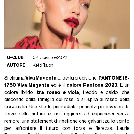
G-CLUB
02 Dicembre 2022
AUTORE
Kettj Talon
Si chiama
Viva Magenta
o, per la precisione,
PANTONE 18-
1750 Viva Magenta
ed è il
colore Pantone 2023
. È un
colore ibrido,
tra rosso e viola
, freddo e caldo, che
discende dalla famiglia dei rossi e si ispira al rosso della
cocciniglia. Una shade primordiale, pensata per invocare le
forze della natura e incoraggiarci ad esprimerci senza
remore, una statement di ribellione che galvanizza lo spirito
per affrontare il futuro con forza e fierezza. Laurie