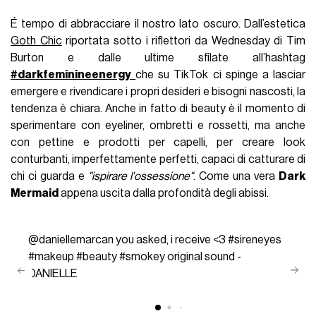
É tempo di abbracciare il nostro lato oscuro. Dall’estetica
Goth Chic
riportata sotto i riflettori da Wednesday di Tim
Burton e dalle ultime sfilate all’hashtag
#darkfeminineenergy
che su TikTok ci spinge a lasciar
emergere e rivendicare i propri desideri e bisogni nascosti, la
tendenza è chiara. Anche in fatto di beauty è il momento di
sperimentare con eyeliner, ombretti e rossetti, ma anche
con pettine e prodotti per capelli, per creare look
conturbanti, imperfettamente perfetti, capaci di catturare di
chi ci guarda e
"ispirare l'ossessione"
. Come una vera
Dark
Mermaid
appena uscita dalla profondità degli abissi.
@daniellemarcan
you asked, i receive <3
#sireneyes
#makeup
#beauty
#smokey
original sound -
DANIELLE