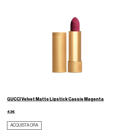
GUCCI Velvet Matte Lipstick Cassie Magenta
43€
ACQUISTA ORA