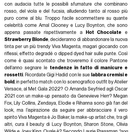
con audacia tutte le possibili sfumature che combinano
rosso, del viola e del fucsia, alludendo tanto al rosso più
puro come al blu. Troppo facile scommettere su quante
celebrità come Amal Clooney e Lucy Boynton, che sono
appena passate rispettivamente a
Hot Chocolate
e
Strawberry Blonde
, decideranno di abbandonare la nuova
tinta per un più trendy Viva Magenta, magari giocando con
riflessi, effetto degradé o dipped dyed hair sulle punte. Così
come è quasi scontato che troveremo il colore Pantone
dell’anno segnare le
tendenze in fatto di manicure e
rossetti
. Ricordate Gigi Hadid con le sue
labbra cremisi e
bold
, in perfetto match con lo scenografico outfit by Atelier
Versace, al Met Gala 2022? O Amanda Seyfried agli Oscar
2021 con un make-up pensato da Genevieve Herr? Megan
Fox, Lily Collins, Zendaya, Elodie e Rihanna sono già fan del
look, ma l’ispirazione da seguire per abbracciare il vero
spirito Viva Magenta è Jo Baker, la make-up artist che, tra gli
altri, cura il beauty di Lucy Boynton, Sharon Stone, Olivia
Wilde e
Joey King
. Quale è? Secondo Laurie Pressman
"non