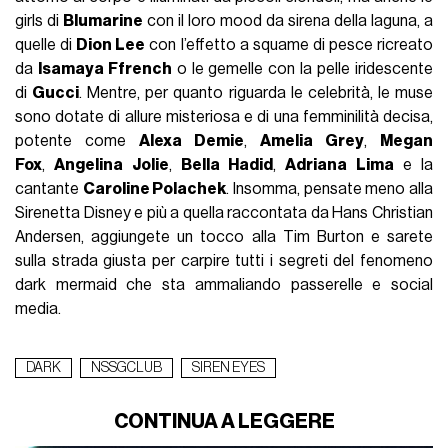
girls di
Blumarine
con il loro mood da sirena della laguna, a
quelle di
Dion Lee
con l’effetto a squame di pesce ricreato
da
Isamaya Ffrench
o le gemelle con la pelle iridescente
di
Gucci
. Mentre, per quanto riguarda le celebrità, le muse
sono dotate di allure misteriosa e di una femminilità decisa,
potente come
Alexa Demie
,
Amelia Grey
,
Megan
Fox
,
Angelina Jolie
,
Bella Hadid
,
Adriana Lima
e la
cantante
Caroline Polachek
. Insomma, pensate meno alla
Sirenetta Disney e più a quella raccontata da Hans Christian
Andersen, aggiungete un tocco alla Tim Burton e sarete
sulla strada giusta per carpire tutti i segreti del fenomeno
dark mermaid che sta ammaliando passerelle e social
media.
DARK
NSSGCLUB
SIREN EYES
CONTINUA A LEGGERE