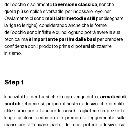
dell’occhio è solamente
la versione classica
, nonché
quella più semplice e versatile, per indossare l’eyeliner.
Ovviamente ci sono
molti altri metodi e stili
per disegnare
la riga (o le righe), considerando anche che le forme
dell’occhio sono infinite e quindi ognuno potrà avere la sua
tecnica, ma
è importante partire dalle basi
per prendere
confidenza con il prodotto prima di potersi sbizzarrire.
Iniziamo.
Step 1
Innanzitutto, per far sì che la riga venga dritta,
armatevi di
scotch
(ebbene sì, proprio il nastro adesivo che di solito
utilizziamo per attaccare le cose). Tagliatene un pezzetto
lungo qualche centimetro e premetelo leggermente sulla
mano per attenuare parte del suo potere adesivo; ciò