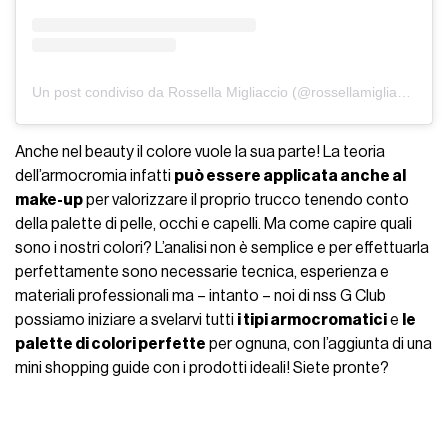
Un post condiviso da Rossella Migliaccio (@rossellamigliaccio_)
i
Anche nel beauty il colore vuole la sua parte! La teoria
dell’armocromia
infatti
può essere applicata anche al
make-up
per valorizzare il proprio trucco tenendo conto
della palette di pelle, occhi e capelli. Ma come capire quali
sono i nostri colori? L’analisi non è semplice e per effettuarla
perfettamente sono necessarie tecnica, esperienza e
materiali professionali ma – intanto – noi di nss G Club
possiamo iniziare a svelarvi tutti
i tipi armocromatici
e
le
palette di colori perfette
per ognuna, con l’aggiunta di una
mini shopping guide con i prodotti ideali! Siete pronte?