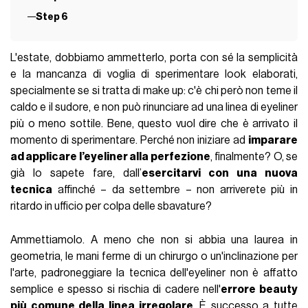
Step 6
L'estate, dobbiamo ammetterlo, porta con sé la semplicità
e la mancanza di voglia di sperimentare look elaborati,
specialmente se si tratta di make up: c'è chi però non teme il
caldo e il sudore, e non può rinunciare ad una linea di eyeliner
più o meno sottile. Bene, questo vuol dire che è arrivato il
momento di sperimentare. Perché non iniziare ad
imparare
ad applicare l’eyeliner alla perfezione
, finalmente? O, se
già lo sapete fare, dall’
esercitarvi con una nuova
tecnica
affinché – da settembre – non arriverete più in
ritardo in ufficio per colpa delle sbavature?
Ammettiamolo. A meno che non si abbia una laurea in
geometria, le mani ferme di un chirurgo o un'inclinazione per
l'arte, padroneggiare la tecnica dell'eyeliner non è affatto
semplice e spesso si rischia di cadere nell'
errore beauty
più comune della linea irregolare
.
È successo a tutte