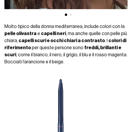
Molto tipico della donna mediterranea, include colori con la
pelle olivastra
e
capelli neri
, ma anche quelle con pelle più
chiara,
capelli scuri e occhi chiari a contrasto
. I
colori di
riferimento
per queste persone sono
freddi, brillanti e
scuri
, come il bianco, il nero, il grigio, il blu e il rosso magenta.
Bocciati l’arancione e il beige.