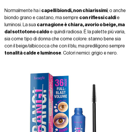
Normalmente ha i
capelli biondi, non chiarissimi
, o anche
biondo grano e castano, ma sempre
con riflessi caldi
e
luminosi. La sua
carnagione è chiara, avorio o beige, ma
dal sottotono caldo
e quindi radiosa. È la palette più varia,
sia come tipo di donna che come colore: stanno bene sia
con il beige/albicocca che con il blu, ma prediligono sempre
tonalità calde e luminose
. Colori nemici: grigio e nero.