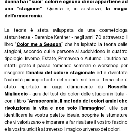
donna ha i “suoi” colori e ognuna di noi appartiene ad
una “stagione”
. Questa è, in sostanza,
la magia
dell’armocromia
.
La teoria è stata sviluppata da una cosmetologa
statunitense - Berenice Kentner - negli anni ’70 attraverso il
libro “
Color me a Season
” che ha ispirato la teoria delle
stagioni, secondo cui le persone si suddividono in quattro
tipologie: Inverno, Estate, Primavera e Autunno. L'autrice ha
infatti girato il paese fornendo seminari e workshop per
insegnare
l'analisi del colore stagionale
ed è diventata
l'autorità più importante del mondo sul tema. Tema che è
stato riportato in auge ultimamente da
Rossella
Migliaccio
- guru del test dei colori delle stagioni in Italia -
con il libro “
Armocromia. Il metodo dei colori amici che
rivoluziona la vita e non solo l'immagine
”
, utile per
identificare la vostra palette ideale, scoprire le sfumature
che vi valorizzano e imparare a far risaltare il vostro fascino
e la vostra unicità attraverso il magico universo dei colori.