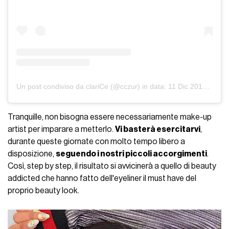
Un post condiviso da clariCe (@cczur)
in data:
11 Dic 2019 alle ore 8:01 PST
Tranquille, non bisogna essere necessariamente make-up
artist per imparare a metterlo.
Vi basterà esercitarvi
,
durante queste giornate con molto tempo libero a
disposizione,
seguendo i nostri piccoli accorgimenti
.
Così, step by step, il risultato si avvicinerà a quello di beauty
addicted che hanno fatto dell'eyeliner il must have del
proprio beauty look.