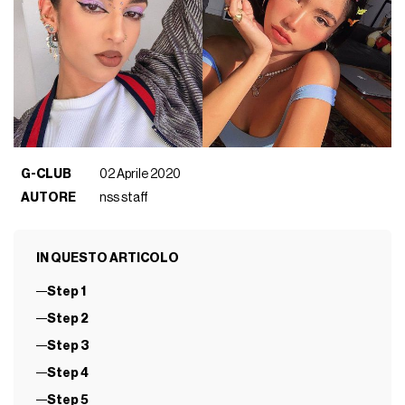
G-CLUB
02 Aprile 2020
AUTORE
nss staff
IN QUESTO ARTICOLO
Step 1
Step 2
Step 3
Step 4
Step 5