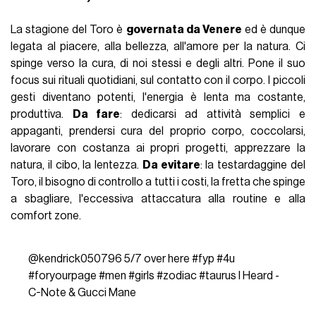
La stagione del Toro è
governata da Venere
ed è dunque
legata al piacere, alla bellezza, all'amore per la natura. Ci
spinge verso la cura, di noi stessi e degli altri. Pone il suo
focus sui rituali quotidiani, sul contatto con il corpo. I piccoli
gesti diventano potenti, l'energia è lenta ma costante,
produttiva.
Da fare
: dedicarsi ad attività semplici e
appaganti, prendersi cura del proprio corpo, coccolarsi,
lavorare con costanza ai propri progetti, apprezzare la
natura, il cibo, la lentezza.
Da evitare
: la testardaggine del
Toro, il bisogno di controllo a tutti i costi, la fretta che spinge
a sbagliare, l'eccessiva attaccatura alla routine e alla
comfort zone.
@kendrick050796
5/7 over here
#fyp
#4u
#foryourpage
#men
#girls
#zodiac
#taurus
I Heard -
C-Note & Gucci Mane