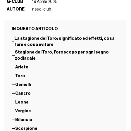
G-CLUB
19 Aprile 2025
AUTORE
nss g-club
IN QUESTO ARTICOLO
La stagione del Toro: significato ed effetti, cosa
fare e cosa evitare
Stagione del Toro, l'oroscopo per ogni segno
zodiacale
Ariete
Toro
Gemelli
Cancro
Leone
Vergine
Bilancia
Scorpione