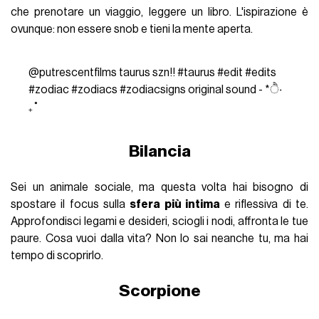
che prenotare un viaggio, leggere un libro. L'ispirazione è
ovunque: non essere snob e tieni la mente aperta.
@putrescentfilms
taurus szn!!
#taurus
#edit
#edits
#zodiac
#zodiacs
#zodiacsigns
original sound - *ੈ‧
₊˚
Bilancia
Sei un animale sociale, ma questa volta hai bisogno di
spostare il focus sulla
sfera più intima
e riflessiva di te.
Approfondisci legami e desideri, sciogli i nodi, affronta le tue
paure. Cosa vuoi dalla vita? Non lo sai neanche tu, ma hai
tempo di scoprirlo.
Scorpione