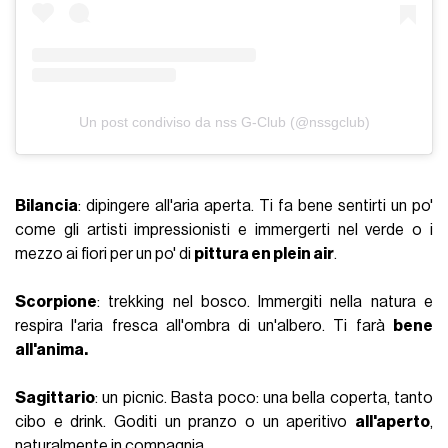
Un post condiviso da nss G-Club (@nssgclub)
Bilancia
: dipingere all'aria aperta. Ti fa bene sentirti un po'
come gli artisti impressionisti e immergerti nel verde o i
mezzo ai fiori per un po' di
pittura en plein air
.
Scorpione
: trekking nel bosco. Immergiti nella natura e
respira l'aria fresca all'ombra di un'albero. Ti farà
bene
all'anima.
Sagittario
: un picnic. Basta poco: una bella coperta, tanto
cibo e drink. Goditi un pranzo o un aperitivo
all'aperto
,
naturalmente in compagnia.