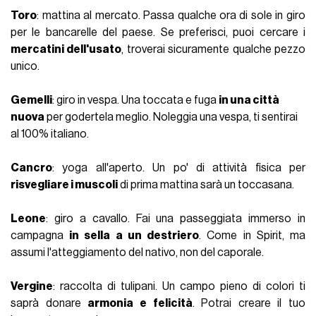
Toro
: mattina al mercato. Passa qualche ora di sole in giro
per le bancarelle del paese. Se preferisci, puoi cercare i
mercatini dell'usato
, troverai sicuramente qualche pezzo
unico.
Gemelli
: giro in vespa. Una toccata e fuga
in una città
nuova
per godertela meglio. Noleggia una vespa, ti sentirai
al 100% italiano.
Cancro
: yoga all'aperto. Un po' di attività fisica per
risvegliare i muscoli
di prima mattina sarà un toccasana.
Leone
: giro a cavallo. Fai una passeggiata immerso in
campagna
in sella a un destriero
. Come in Spirit, ma
assumi l'atteggiamento del nativo, non del caporale.
Vergine
: raccolta di tulipani. Un campo pieno di colori ti
saprà donare
armonia e felicità
. Potrai creare il tuo