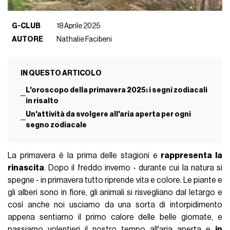
G-CLUB
18 Aprile 2025
AUTORE
Nathalie Facibeni
IN QUESTO ARTICOLO
L'oroscopo della primavera 2025: i segni zodiacali
in risalto
Un'attività da svolgere all'aria aperta per ogni
segno zodiacale
La primavera è la prima delle stagioni e
rappresenta la
rinascita
. Dopo il freddo inverno - durante cui la natura si
spegne - in primavera tutto riprende vita e colore. Le piante e
gli alberi sono in fiore, gli animali si risvegliano dal letargo e
così anche noi usciamo da una sorta di intorpidimento
appena sentiamo il primo calore delle belle giornate, e
passiamo volentieri il nostro tempo
all'aria aperta
e
in