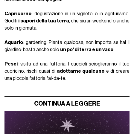
Capricorno
: degustazione in un vigneto o in agriturismo.
Goditi
i sapori della tua terra
, che sia un weekend o anche
solo in giornata.
Aquario
: gardening. Pianta qualcosa, non importa se hai il
giardino: basta anche solo
un po' di terra e un vaso
.
Pesci
: visita ad una fattoria. I cuccioli scioglieranno il tuo
cuoricino, rischi quasi di
adottarne qualcuno
e di creare
una piccola fattoria fai-da-te.
CONTINUA A LEGGERE