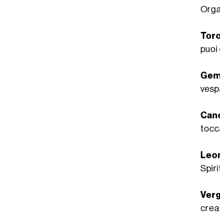
Orga
Tor
puoi
Geme
vespa
Can
tocc
Leo
Spiri
Verg
crear