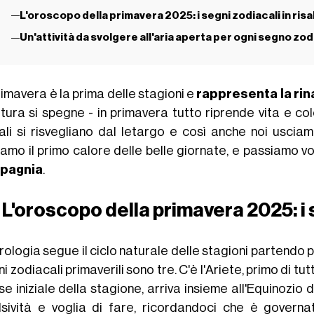
L'oroscopo della primavera 2025: i segni zodiacali in risa
Un'attività da svolgere all'aria aperta per ogni segno zo
imavera è la prima delle stagioni e
rappresenta la rin
tura si spegne - in primavera tutto riprende vita e color
ali si risvegliano dal letargo e così anche noi usci
iamo il primo calore delle belle giornate, e passiamo vo
pagnia
.
L'oroscopo della primavera 2025: i s
rologia segue il ciclo naturale delle stagioni partendo 
ni zodiacali primaverili sono tre. C'è l'
Ariete
, primo di tu
se iniziale della stagione, arriva insieme all'
Equinozio d
lsività e voglia di fare, ricordandoci che è govern