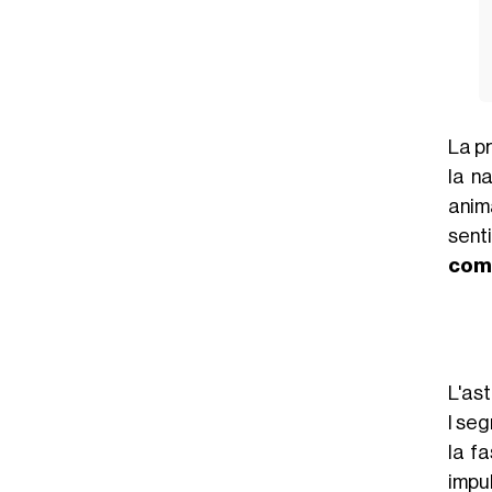
La pr
la na
anim
sent
com
L'ast
I seg
la fa
impu