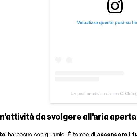
Visualizza questo post su I
Un post condiviso da nss G-Club 
n'attività da svolgere all'aria aper
te
: barbecue con gli amici. È tempo di
accendere i f