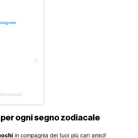
nstagram
(@nssgclub)
ta per ogni segno zodiacale
uochi
in compagnia dei tuoi più cari amici!