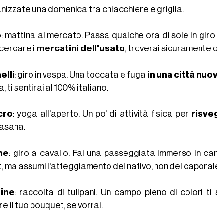
nizzate una domenica tra chiacchiere e griglia.
o
: mattina al mercato. Passa qualche ora di sole in giro
 cercare i
mercatini dell'usato
, troverai sicuramente 
lli
: giro in vespa. Una toccata e fuga
in una città nuo
, ti sentirai al 100% italiano.
cro
: yoga all'aperto. Un po' di attività fisica per
risve
asana.
ne
: giro a cavallo. Fai una passeggiata immerso in 
t, ma assumi l'atteggiamento del nativo, non del caporal
ine
: raccolta di tulipani. Un campo pieno di colori 
e il tuo bouquet, se vorrai.