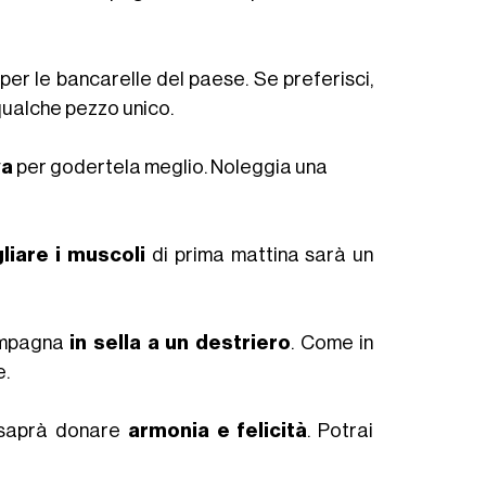
 per le bancarelle del paese. Se preferisci,
qualche pezzo unico.
va
per godertela meglio. Noleggia una
gliare i muscoli
di prima mattina sarà un
campagna
in sella a un destriero
. Come in
e.
ti saprà donare
armonia e felicità
. Potrai