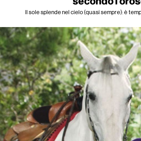
secondo l'oro
Il sole splende nel cielo (quasi sempre): è tem