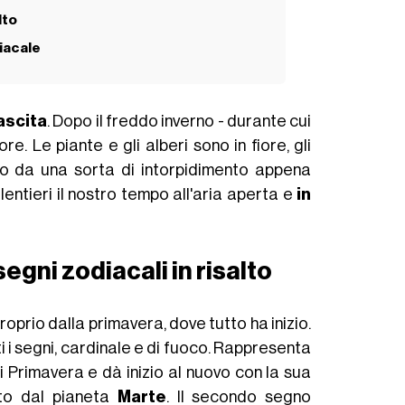
lto
diacale
ascita
. Dopo il freddo inverno - durante cui
e. Le piante e gli alberi sono in fiore, gli
amo da una sorta di intorpidimento appena
lentieri il nostro tempo
all'aria aperta
e
in
egni zodiacali in risalto
proprio
dalla primavera
, dove tutto ha inizio.
tti i segni, cardinale e di fuoco. Rappresenta
i Primavera
e dà inizio al nuovo con la sua
ato dal pianeta
Marte
. Il secondo segno