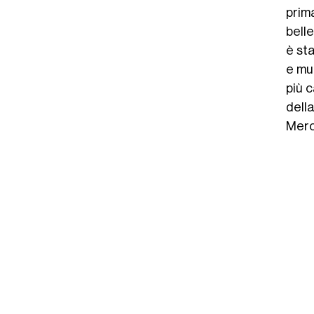
prim
belle
è st
e mu
più c
dell
Merc