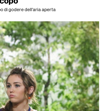
scopo
po di godere dell'aria aperta