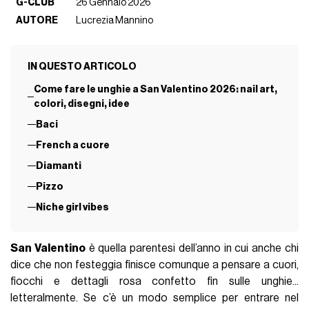
G-CLUB
26 Gennaio 2026
AUTORE
Lucrezia Mannino
IN QUESTO ARTICOLO
Come fare le unghie a San Valentino 2026: nail art,
colori, disegni, idee
Baci
French a cuore
Diamanti
Pizzo
Niche girl vibes
San Valentino
è quella parentesi dell’anno in cui anche chi
dice che non festeggia finisce comunque a pensare a cuori,
fiocchi e dettagli rosa confetto fin sulle unghie...
letteralmente. Se c’è un modo semplice per entrare nel