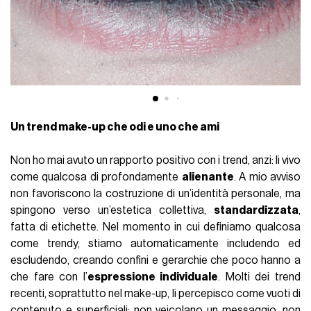
Un trend make-up che odi e uno che ami
Non ho mai avuto un rapporto positivo con i trend, anzi: li vivo
come qualcosa di profondamente
alienante
. A mio avviso
non favoriscono la costruzione di un’identità personale, ma
spingono verso un’estetica collettiva,
standardizzata
,
fatta di etichette. Nel momento in cui definiamo qualcosa
come trendy, stiamo automaticamente includendo ed
escludendo, creando confini e gerarchie che poco hanno a
che fare con l’
espressione individuale
. Molti dei trend
recenti, soprattutto nel make-up, li percepisco come vuoti di
contenuto e superficiali: non veicolano un messaggio, non