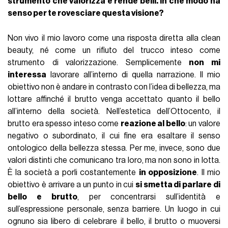
strumento che valorizza e rende belli. In che modo ha
senso per te rovesciare questa visione?
Non vivo il mio lavoro come una risposta diretta alla clean
beauty, né come un rifiuto del trucco inteso come
strumento di valorizzazione. Semplicemente
non mi
interessa
lavorare all’interno di quella narrazione. Il mio
obiettivo non è andare in contrasto con l’idea di bellezza, ma
lottare affinché il brutto venga accettato quanto il bello
all’interno della società. Nell’estetica dell’Ottocento, il
brutto era spesso inteso come
reazione al bello
: un valore
negativo o subordinato, il cui fine era esaltare il senso
ontologico della bellezza stessa. Per me, invece, sono due
valori distinti che comunicano tra loro, ma non sono in lotta.
È la società a porli costantemente
in opposizione
. Il mio
obiettivo è arrivare a un punto in cui
si smetta di parlare di
bello e brutto
, per concentrarsi sull’identità e
sull’espressione personale, senza barriere. Un luogo in cui
ognuno sia libero di celebrare il bello, il brutto o muoversi