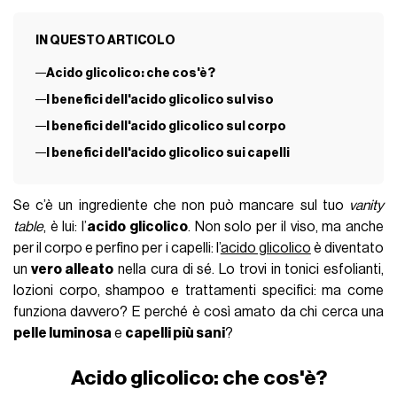
IN QUESTO ARTICOLO
Acido glicolico: che cos'è?
I benefici dell'acido glicolico sul viso
I benefici dell'acido glicolico sul corpo
I benefici dell'acido glicolico sui capelli
Se c’è un ingrediente che non può mancare sul tuo
vanity
table
, è lui: l’
acido glicolico
. Non solo per il viso, ma anche
per il corpo e perfino per i capelli: l’
acido glicolico
è diventato
un
vero alleato
nella cura di sé. Lo trovi in tonici esfolianti,
lozioni corpo, shampoo e trattamenti specifici: ma come
funziona davvero? E perché è così amato da chi cerca una
pelle luminosa
e
capelli più sani
?
Acido glicolico: che cos'è?