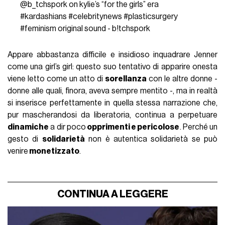
@b_tchspork
on kylie’s “for the girls” era
#kardashians
#celebritynews
#plasticsurgery
#feminism
original sound - b!tchspork
Appare abbastanza difficile e insidioso inquadrare Jenner
come una girl’s girl: questo suo tentativo di apparire onesta
viene letto come un atto di
sorellanza
con le altre donne -
donne alle quali, finora, aveva sempre mentito -, ma in realtà
si inserisce perfettamente in quella stessa narrazione che,
pur mascherandosi da liberatoria, continua a perpetuare
dinamiche
a dir poco
opprimenti e pericolose
. Perché un
gesto di
solidarietà
non è autentica solidarietà se può
venire
monetizzato
.
CONTINUA A LEGGERE