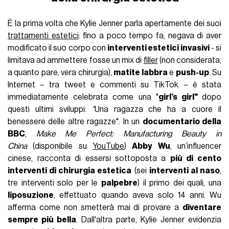
È la prima volta che Kylie Jenner parla apertamente dei suoi
trattamenti estetici
: fino a poco tempo fa, negava di aver
modificato il suo corpo con
interventi estetici invasivi
- si
limitava ad ammettere fosse un mix di
filler
(non considerata,
a quanto pare, vera chirurgia),
matite labbra
e
push-up
. Su
Internet – tra tweet e commenti su TikTok – è stata
immediatamente celebrata come una "
girl’s girl"
dopo
questi ultimi sviluppi:
"
Una ragazza che ha a cuore il
benessere delle altre ragazze". In un
documentario della
BBC
,
Make Me Perfect: Manufacturing Beauty in
China
(disponibile su
YouTube
)
Abby Wu
, un’influencer
cinese, racconta di essersi sottoposta a
più di cento
interventi di chirurgia estetica
(sei
interventi al naso
,
tre interventi solo per le
palpebre
) il primo dei quali, una
liposuzione
, effettuato quando aveva solo 14 anni. Wu
afferma come non smetterà mai di provare a
diventare
sempre più bella
. Dall'altra parte, Kylie Jenner evidenzia