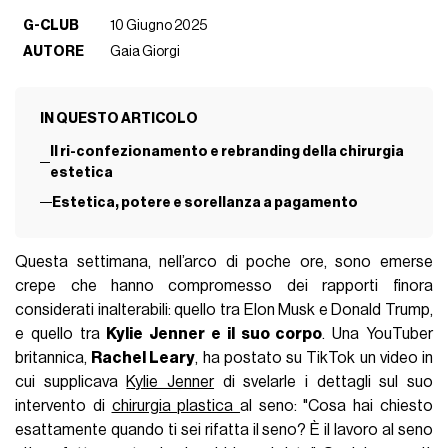
G-CLUB
10 Giugno 2025
AUTORE
Gaia Giorgi
IN QUESTO ARTICOLO
Il ri-confezionamento e rebranding della chirurgia
estetica
Estetica, potere e sorellanza a pagamento
Questa settimana, nell’arco di poche ore, sono emerse
crepe che hanno compromesso dei rapporti finora
considerati inalterabili: quello tra Elon Musk e Donald Trump,
e quello tra
Kylie Jenner e il suo corpo
. Una YouTuber
britannica,
Rachel Leary
, ha postato su TikTok un video in
cui supplicava
Kylie Jenner
di svelarle i dettagli sul suo
intervento di
chirurgia plastica
al seno: "Cosa hai chiesto
esattamente quando ti sei rifatta il seno? È il lavoro al seno