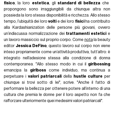
fisico
, la loro
estetica
, gli
standard di bellezza
che
propongono sono irraggiungibili da chiunque altra non
possieda la loro stessa disponibilità e ricchezza. Allo stesso
tempo, l’ubiquità dei loro
volti
e dei loro
fisici
ha contribuito
alla Kardashianization delle persone più giovani, ovvero
un’indiscussa normalizzazione dei
trattamenti estetici
e
un lavoro massiccio sul proprio corpo. Come
nota
la beauty
editor
Jessica DeFino
, questo lavoro sul corpo non viene
inteso propriamente come un’attività produttiva, tutt’altro: è
integrato nell’adesione stessa alla condizione di donna
contemporanea. "Allo stesso modo in cui il
girlbossing
emancipa la
girlboss
come individuo, ma continua a
perpetuare i
valori patriarcali
della
hustle culture
per
chiunque si trovi sotto di lei", scrive. "Anche il fatto di
performare la bellezza per ottenere potere all’interno di una
cultura che premia le donne per il loro aspetto non fa che
rafforzare ulteriormente quei medesimi valori patriarcali".