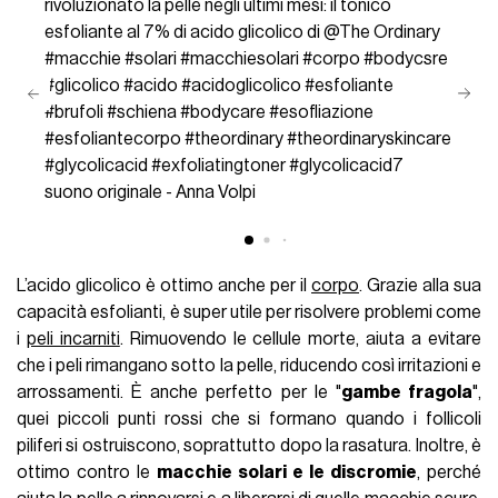
rivoluzionato la pelle negli ultimi mesi: il tonico
esfoliante al 7% di acido glicolico di @The Ordinary
#macchie
#solari
#macchiesolari
#corpo
#bodycsre
#glicolico
#acido
#acidoglicolico
#esfoliante
#brufoli
#schiena
#bodycare
#esofliazione
#esfoliantecorpo
#theordinary
#theordinaryskincare
#glycolicacid
#exfoliatingtoner
#glycolicacid7
suono originale - Anna Volpi
L’acido glicolico è ottimo anche per il
corpo
. Grazie alla sua
capacità esfolianti, è super utile per risolvere problemi come
i
peli incarniti
. Rimuovendo le cellule morte, aiuta a evitare
che i peli rimangano sotto la pelle, riducendo così irritazioni e
arrossamenti. È anche perfetto per le "
gambe fragola
",
quei piccoli punti rossi che si formano quando i follicoli
piliferi si ostruiscono, soprattutto dopo la rasatura. Inoltre, è
ottimo contro le
macchie solari e le discromie
, perché