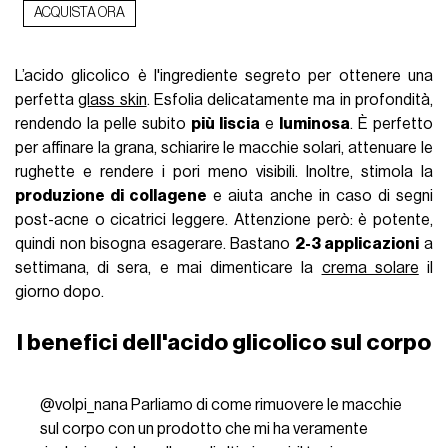
ACQUISTA ORA
L’acido glicolico è l'ingrediente segreto per ottenere una
perfetta
glass skin
. Esfolia delicatamente ma in profondità,
rendendo la pelle subito
più liscia
e
luminosa
. È perfetto
per affinare la grana, schiarire le macchie solari, attenuare le
rughette e rendere i pori meno visibili. Inoltre, stimola la
produzione di collagene
e aiuta anche in caso di segni
post-acne o cicatrici leggere. Attenzione però: è potente,
quindi non bisogna esagerare. Bastano
2-3 applicazioni
a
settimana, di sera, e mai dimenticare la
crema solare
il
giorno dopo.
I benefici dell'acido glicolico sul corpo
@volpi_nana
Parliamo di come rimuovere le macchie
sul corpo con un prodotto che mi ha veramente