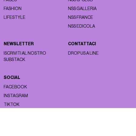
FASHION
NSS GALLERIA
LIFESTYLE
NSS FRANCE
NSS EDICOLA
NEWSLETTER
CONTATTACI
ISCRIVITI AL NOSTRO
DROP US A LINE
SUBSTACK
SOCIAL
FACEBOOK
INSTAGRAM
TIKTOK
Copyright ©2026 nss magazine srls
- All rights reserved
nss magazine srls - P.IVA 12275110968