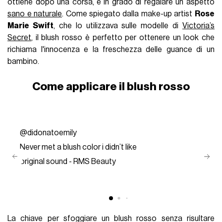
ottiene dopo una corsa, è in grado di regalare un aspetto
sano e naturale
. Come spiegato dalla make-up artist
Rose
Marie Swift
, che lo utilizzava sulle modelle di
Victoria’s
Secret
, il blush rosso è perfetto per ottenere un look che
richiama l'innocenza e la freschezza delle guance di un
bambino.
Come applicare il blush rosso
@didonatoemily
Never met a blush color i didn’t like
original sound - RMS Beauty
La chiave per sfoggiare un blush rosso senza risultare