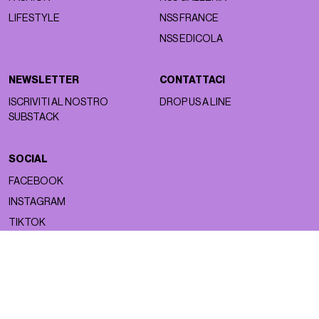
LIFESTYLE
NSS FRANCE
NSS EDICOLA
NEWSLETTER
CONTATTACI
ISCRIVITI AL NOSTRO
DROP US A LINE
SUBSTACK
SOCIAL
FACEBOOK
INSTAGRAM
TIKTOK
Copyright ©2026 nss magazine srls
- All rights reserved
nss magazine srls - P.IVA 12275110968
©2026 nss magazine testata giornalistica registrata presso il Tribunale di
Milano. Aut. n° 77 del 13/5/2022