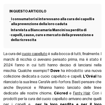
IN QUESTO ARTICOLO
I consumatori si interessano alla cura dei capelli e
alla prevenzione della loro caduta
Intervista a Biancamaria Mancini su perdita di
capelli, cause, cure e mercato della prevenzione e
della ricrescita
La cura del
cuoio capelluto
è sulla bocca di tutti, finalmente. I
marchi di nicchia ci avevano pensato prima, ma è stato il
2024 l'anno in cui tutti hanno deciso di lanciarsi nella
mischia. Qualche esempio?
Dove
ha introdotto una nuova
collezione dedicata a cuoio capelluto e capelli,
L'Oréal
ha
rilanciato la sua linea CeraVe anti-forfora. Basti pensare che
anche Beyoncé e Rihanna hanno lanciato delle linee
dedicate alle nostre chiome,
Cécred
e
Fenty Hair
. Con i
prodotti per la cura del cuoio capelluto arrivano anche quelli
per i capelli e...
per la loro perdita e per il loro