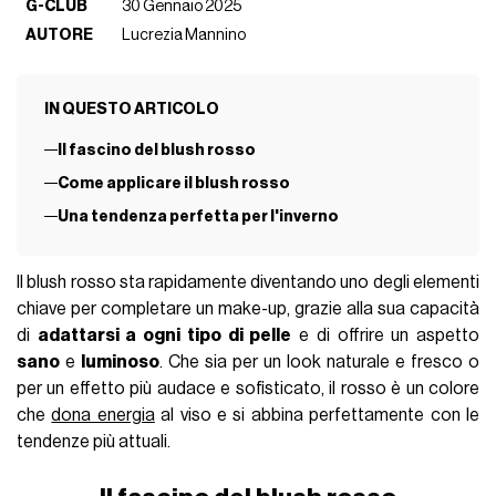
G-CLUB
30 Gennaio 2025
AUTORE
Lucrezia Mannino
IN QUESTO ARTICOLO
Il fascino del blush rosso
Come applicare il blush rosso
Una tendenza perfetta per l'inverno
Il blush rosso sta rapidamente diventando uno degli elementi
chiave per completare un make-up, grazie alla sua capacità
di
adattarsi a ogni tipo di pelle
e di offrire un aspetto
sano
e
luminoso
. Che sia per un look naturale e fresco o
per un effetto più audace e sofisticato, il rosso è un colore
che
dona energia
al viso e si abbina perfettamente con le
tendenze più attuali.