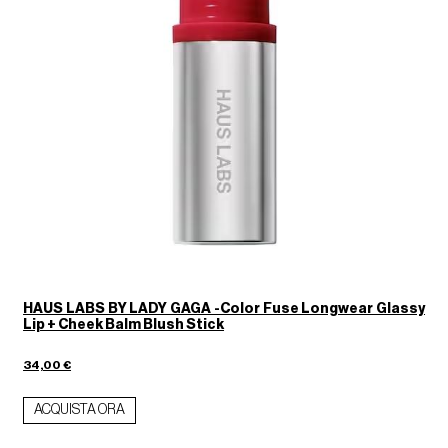
HAUS LABS BY LADY GAGA -Color Fuse Longwear Glassy
Lip + Cheek Balm Blush Stick
2
34,00 €
ACQUISTA ORA