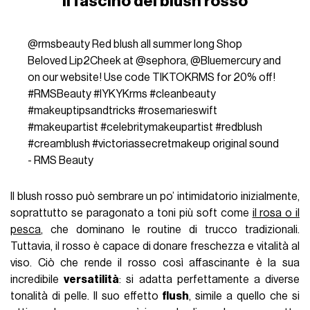
Il fascino del blush rosso
@rmsbeauty
Red blush all summer long Shop
Beloved Lip2Cheek at @sephora, @Bluemercury and
on our website! Use code TIKTOKRMS for 20% off!
#RMSBeauty
#IYKYKrms
#cleanbeauty
#makeuptipsandtricks
#rosemarieswift
#makeupartist
#celebritymakeupartist
#redblush
#creamblush
#victoriassecretmakeup
original sound
- RMS Beauty
Il blush rosso può sembrare un po’ intimidatorio inizialmente,
soprattutto se paragonato a toni più soft come
il rosa o il
pesca
, che dominano le routine di trucco tradizionali.
Tuttavia, il rosso è capace di donare freschezza e vitalità al
viso. Ciò che rende il rosso così affascinante è la sua
incredibile
versatilità
: si adatta perfettamente a diverse
tonalità di pelle. Il suo effetto
flush
, simile a quello che si