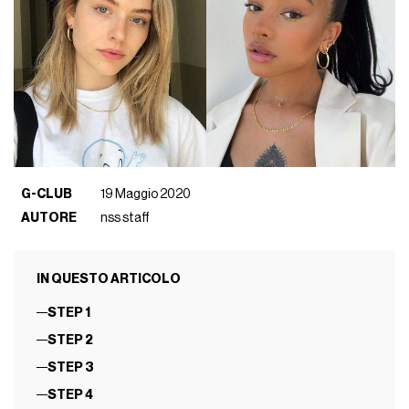
G-CLUB
19 Maggio 2020
AUTORE
nss staff
IN QUESTO ARTICOLO
STEP 1
STEP 2
STEP 3
STEP 4