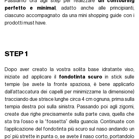
Passiamo ora agli step per realizzare
un contouring
perfetto e minimal
, adatto anche alle principianti,
ciascuno accompagnato da una mini shopping guide con i
prodotti must have.
STEP 1
Dopo aver creato la vostra solita base idratante viso,
iniziate ad applicare il
fondotinta scuro
in stick sulle
tempie (se avete la fronte spaziosa, è bene applicarlo
dall’attaccatura dei capelli per minimizzarne la dimensione)
tracciando due strisce lunghe circa 4 cm ognuna, prima sulla
tempia destra poi sulla sinistra. Passando poi agli zigomi,
create due righe precisamente sulla parte cava, quella che
sta tra l’osso e la “fossetta” della guancia. Continuate con
l’applicazione del fondotinta più scuro sul naso andando un
po’ più strette in punta o, se avete il naso corto, portandolo