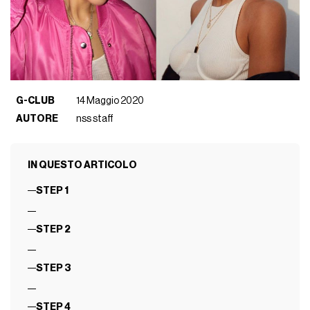
G-CLUB
14 Maggio 2020
AUTORE
nss staff
IN QUESTO ARTICOLO
STEP 1
STEP 2
STEP 3
STEP 4