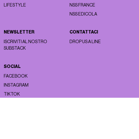
LIFESTYLE
NSS FRANCE
NSS EDICOLA
NEWSLETTER
CONTATTACI
ISCRIVITI AL NOSTRO
DROP US A LINE
SUBSTACK
SOCIAL
FACEBOOK
INSTAGRAM
TIKTOK
Copyright ©2026 nss magazine srls
- All rights reserved
nss magazine srls - P.IVA 12275110968
©2026 nss magazine testata giornalistica registrata presso il Tribunale di
Milano. Aut. n° 77 del 13/5/2022