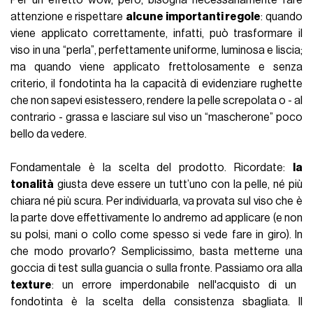
attenzione e rispettare
alcune importanti regole
: quando
viene applicato correttamente, infatti, può trasformare il
viso in una “perla”, perfettamente uniforme, luminosa e liscia;
ma quando viene applicato frettolosamente e senza
criterio, il fondotinta ha la capacità di evidenziare rughette
che non sapevi esistessero, rendere la pelle screpolata o - al
contrario - grassa e lasciare sul viso un “mascherone” poco
bello da vedere.
Fondamentale è la scelta del prodotto. Ricordate:
la
tonalità
giusta deve essere un tutt’uno con la pelle, né più
chiara né più scura. Per individuarla, va provata sul viso che è
la parte dove effettivamente lo andremo ad applicare (e non
su polsi, mani o collo come spesso si vede fare in giro). In
che modo provarlo? Semplicissimo, basta metterne una
goccia di test sulla guancia o sulla fronte. Passiamo ora alla
texture
: un errore imperdonabile nell'acquisto di un
fondotinta è la scelta della consistenza sbagliata. Il