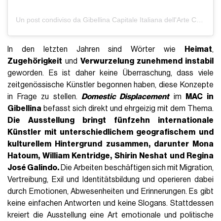
Un post condiviso da Gibellina Capitale Italiana dell'Arte Contemporanea 2026 (@gibellina2026)
In den letzten Jahren sind Wörter wie
Heimat
,
Zugehörigkeit
und
Verwurzelung zunehmend instabil
geworden. Es ist daher keine Überraschung, dass viele
zeitgenössische Künstler begonnen haben, diese Konzepte
in Frage zu stellen.
Domestic Displacement
im
MAC in
Gibellina
befasst sich direkt und ehrgeizig mit dem Thema.
Die Ausstellung bringt fünfzehn internationale
Künstler mit unterschiedlichem geografischem und
kulturellem Hintergrund zusammen, darunter
Mona
Hatoum
,
William Kentridge
,
Shirin Neshat und Regina
José Galindo
.
Die Arbeiten beschäftigen sich mit Migration,
Vertreibung, Exil und Identitätsbildung und operieren dabei
durch Emotionen, Abwesenheiten und Erinnerungen. Es gibt
keine einfachen Antworten und keine Slogans. Stattdessen
kreiert die Ausstellung eine Art emotionale und politische