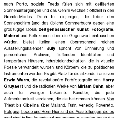
nach
Porto
, soziale Feeds füllen sich mit gefilterten
Sonnenuntergängen und das Gehirn wechselt offiziell in den
Granita-Modus. Doch für diejenigen, die lieber den
Sonnenschirm (und das übliche
Sommerbuch
) gegen eine
großzügige Dosis
zeitgenössischer Kunst
,
Fotografie
,
Malerei
und Reflexionen über die Gegenwart eintauschen
würden, bietet Italien einen überraschend reichen
Ausstellungskalender.
July
spricht von Erinnerung und
persönlichen Archiven, fließenden Identitäten und
temporären Häusern, Industrielandschaften, die in visuelle
Poesie verwandelt wurden, und Körpern, die zu politischen
Instrumenten werden. Es gibt Platz für die ätzende Ironie von
Erwin Wurm
, die revolutionäre Farbfotografie von
Harry
Gruyaert
und die radikalen Werke von
Miriam Cahn
, aber
auch für weniger bekannte Künstler, die jede
Aufmerksamkeit verdienen, die sie bekommen können.
Von
Triest bis Gibellina, über Mailand, Turin, Venedig, Rovereto,
Bologna, Lecce und Rom: Hier sind die Ausstellungen, die es
wert sind, in Ihre Agenda aufgenommen zu werden, bevor der