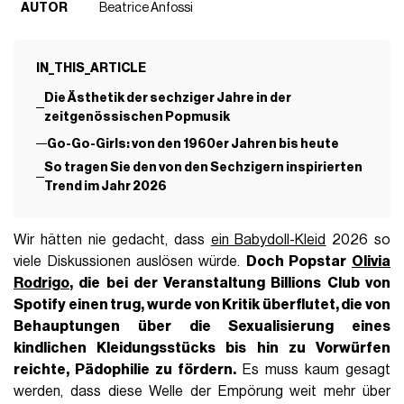
AUTOR
Beatrice Anfossi
IN_THIS_ARTICLE
Die Ästhetik der sechziger Jahre in der
zeitgenössischen Popmusik
Go-Go-Girls: von den 1960er Jahren bis heute
So tragen Sie den von den Sechzigern inspirierten
Trend im Jahr 2026
Wir hätten nie gedacht, dass
ein Babydoll-Kleid
2026 so
viele Diskussionen auslösen würde.
Doch Popstar
Olivia
Rodrigo
, die bei der Veranstaltung Billions Club von
Spotify einen trug, wurde von
Kritik überflutet
, die von
Behauptungen über die Sexualisierung eines
kindlichen Kleidungsstücks bis hin zu Vorwürfen
reichte, Pädophilie zu fördern.
Es muss kaum gesagt
werden, dass diese Welle der Empörung weit mehr über