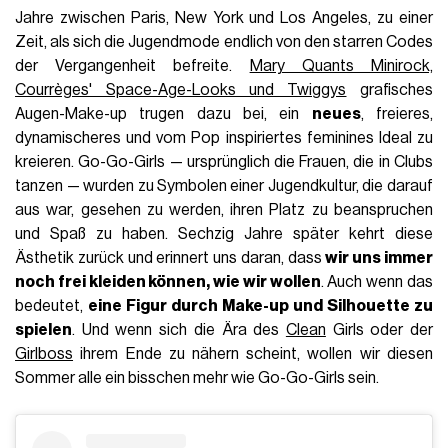
Jahre zwischen Paris, New York und Los Angeles, zu einer
Zeit, als sich die Jugendmode endlich von den starren Codes
der Vergangenheit befreite.
Mary Quants Minirock,
Courrèges' Space-Age-Looks und Twiggys
grafisches
Augen-Make-up trugen dazu bei, ein
neues
, freieres,
dynamischeres und vom Pop inspiriertes feminines Ideal zu
kreieren. Go-Go-Girls — ursprünglich die Frauen, die in Clubs
tanzen — wurden zu Symbolen einer Jugendkultur, die darauf
aus war, gesehen zu werden, ihren Platz zu beanspruchen
und Spaß zu haben. Sechzig Jahre später kehrt diese
Ästhetik zurück und erinnert uns daran, dass
wir uns immer
noch frei kleiden können, wie wir wollen
. Auch wenn das
bedeutet,
eine Figur durch Make-up und Silhouette zu
spielen
. Und wenn sich die Ära des
Clean
Girls oder der
Girlboss
ihrem Ende zu nähern scheint, wollen wir diesen
Sommer alle ein bisschen mehr wie Go-Go-Girls sein.