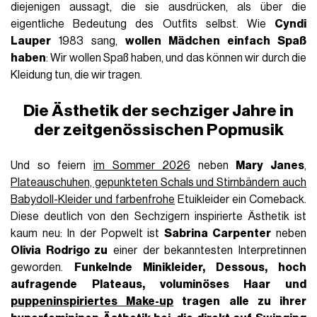
diejenigen aussagt, die sie ausdrücken, als über die
eigentliche Bedeutung des Outfits selbst. Wie
Cyndi
Lauper
1983 sang,
wollen Mädchen einfach Spaß
haben
: Wir wollen Spaß haben, und das können wir durch die
Kleidung tun, die wir tragen.
Die Ästhetik der sechziger Jahre in
der zeitgenössischen Popmusik
Und so feiern
im Sommer 2026
neben
Mary Janes
,
Plateauschuhen, gepunkteten Schals und Stirnbändern auch
Babydoll-Kleider und farbenfrohe
Etuikleider ein Comeback.
Diese deutlich von den Sechzigern inspirierte Ästhetik ist
kaum neu: In der Popwelt ist
Sabrina Carpenter
neben
Olivia Rodrigo zu
einer der bekanntesten Interpretinnen
geworden.
Funkelnde Minikleider, Dessous, hoch
aufragende Plateaus, voluminöses Haar und
puppeninspiriertes Make-up
tragen alle zu ihrer