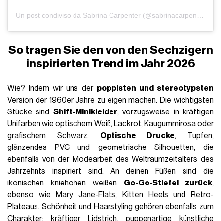
Un post condiviso da Sabrina Carpenter (@sabrinacarpenter)
So tragen Sie den von den Sechzigern
inspirierten Trend im Jahr 2026
Wie? Indem wir uns der
poppisten und stereotypsten
Version der 1960er Jahre zu eigen machen. Die wichtigsten
Stücke sind
Shift-Minikleider
, vorzugsweise in kräftigen
Unifarben wie optischem Weiß, Lackrot, Kaugummirosa oder
grafischem Schwarz.
Optische Drucke
, Tupfen,
glänzendes PVC und geometrische Silhouetten, die
ebenfalls von der Modearbeit des Weltraumzeitalters des
Jahrzehnts inspiriert sind. An deinen Füßen sind die
ikonischen kniehohen weißen
Go-Go-Stiefel zurück
,
ebenso wie Mary Jane-Flats, Kitten Heels und Retro-
Plateaus. Schönheit und Haarstyling gehören ebenfalls zum
Charakter:
kräftiger Lidstrich, puppenartige künstliche