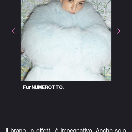
Full lo
Fur NUMEROTTO.
LOUBOU
Il brano, in effetti, è impegnativo. Anche solo