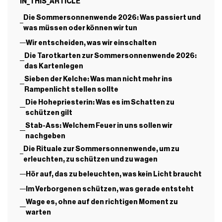
IN_THIS_ARTICLE
Die Sommersonnenwende 2026: Was passiert und
was müssen oder können wir tun
Wir entscheiden, was wir einschalten
Die Tarotkarten zur Sommersonnenwende 2026:
das Kartenlegen
Sieben der Kelche: Was man nicht mehr ins
Rampenlicht stellen sollte
Die Hohepriesterin: Was es im Schatten zu
schützen gilt
Stab-Ass: Welchem Feuer in uns sollen wir
nachgeben
Die Rituale zur Sommersonnenwende, um zu
erleuchten, zu schützen und zu wagen
Hör auf, das zu beleuchten, was kein Licht braucht
Im Verborgenen schützen, was gerade entsteht
Wage es, ohne auf den richtigen Moment zu
warten