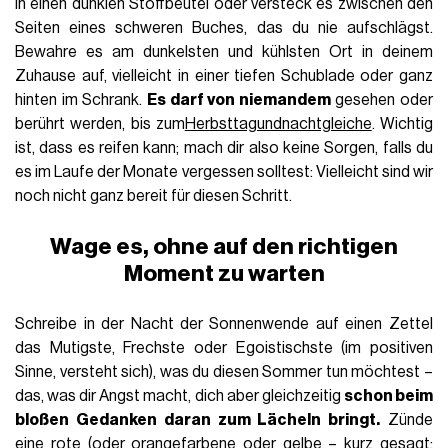
in einen dunklen Stoffbeutel oder versteck es zwischen den
Seiten eines schweren Buches, das du nie aufschlägst.
Bewahre es am dunkelsten und kühlsten Ort in deinem
Zuhause auf, vielleicht in einer tiefen Schublade oder ganz
hinten im Schrank.
Es darf von niemandem
gesehen oder
berührt werden, bis zum
Herbsttagundnachtgleiche
. Wichtig
ist, dass es reifen kann; mach dir also keine Sorgen, falls du
es im Laufe der Monate vergessen solltest: Vielleicht sind wir
noch nicht ganz bereit für diesen Schritt.
Wage es, ohne auf den richtigen
Moment zu warten
Schreibe in der Nacht der Sonnenwende auf einen Zettel
das Mutigste, Frechste oder Egoistischste (im positiven
Sinne, versteht sich), was du diesen Sommer tun möchtest –
das, was dir Angst macht, dich aber gleichzeitig
schon beim
bloßen Gedanken daran zum Lächeln bringt.
Zünde
eine rote (oder orangefarbene oder gelbe – kurz gesagt: