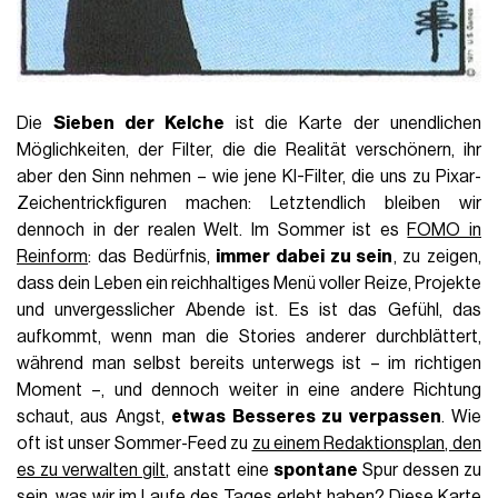
Die
Sieben der Kelche
ist die Karte der unendlichen
Möglichkeiten, der Filter, die die Realität verschönern, ihr
aber den Sinn nehmen – wie jene KI-Filter, die uns zu Pixar-
Zeichentrickfiguren machen: Letztendlich bleiben wir
dennoch in der realen Welt. Im Sommer ist es
FOMO in
Reinform
: das Bedürfnis,
immer dabei zu sein
, zu zeigen,
dass dein Leben ein reichhaltiges Menü voller Reize, Projekte
und unvergesslicher Abende ist. Es ist das Gefühl, das
aufkommt, wenn man die Stories anderer durchblättert,
während man selbst bereits unterwegs ist – im richtigen
Moment –, und dennoch weiter in eine andere Richtung
schaut, aus Angst,
etwas Besseres zu verpassen
. Wie
oft ist unser Sommer-Feed zu
zu einem Redaktionsplan, den
es zu verwalten gilt
, anstatt eine
spontane
Spur dessen zu
sein, was wir im Laufe des Tages erlebt haben? Diese Karte