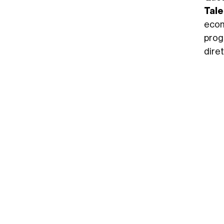
Tale
econ
prog
dire