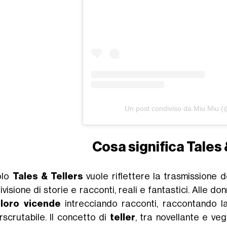
Un post condiviso da Miu Miu 
Cosa significa Tales 
tolo
Tales & Tellers
vuole riflettere la trasmissione de
visione di storie e racconti, reali e fantastici. Alle don
 loro vicende
intrecciando racconti, raccontando la 
rscrutabile. Il concetto di
teller
, tra novellante e vegg