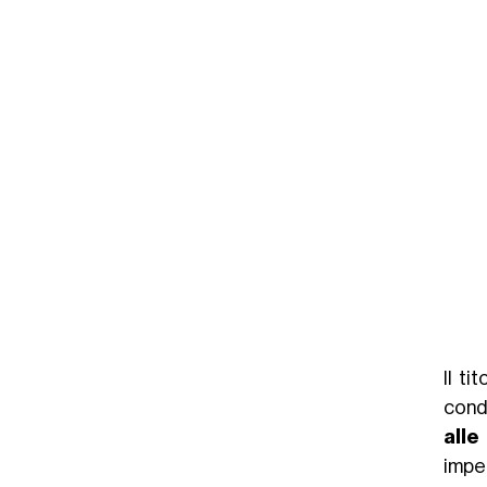
Il ti
condi
alle
impe