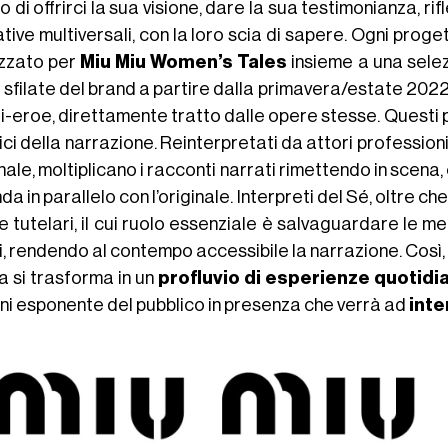
 di offrirci la sua visione, dare la sua testimonianza, rifl
tive multiversali, con la loro scia di sapere. Ogni pro
izzato per
Miu Miu Women’s Tales
insieme a una selezi
e sfilate del brand a partire dalla primavera/estate 202
i-eroe, direttamente tratto dalle opere stesse. Questi p
ci della narrazione. Reinterpretati da attori profession
nale, moltiplicano i racconti narrati rimettendo in scena,
da in parallelo con l’originale. Interpreti del Sé, oltre ch
e tutelari, il cui ruolo essenziale è salvaguardare le 
i, rendendo al contempo accessibile la narrazione. Così, 
na si trasforma in un
profluvio di esperienze quotidi
gni esponente del pubblico in presenza che verrà ad
inte