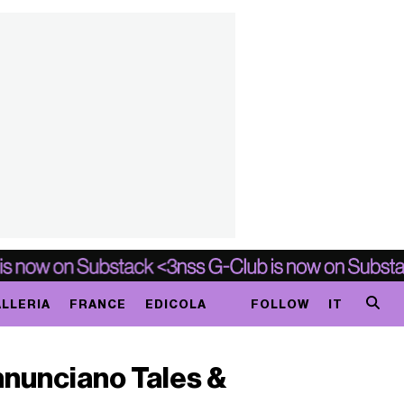
LLERIA
FRANCE
EDICOLA
FOLLOW
IT
annunciano Tales &