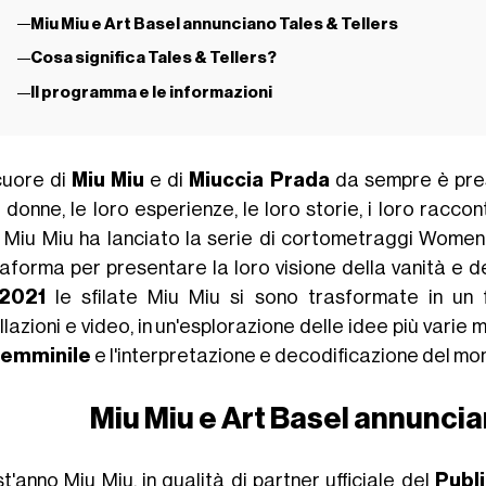
Miu Miu e Art Basel annunciano Tales & Tellers
Cosa significa Tales & Tellers?
Il programma e le informazioni
cuore di
Miu Miu
e di
Miuccia Prada
da sempre è pres
 donne, le loro esperienze, le loro storie, i loro racco
Miu Miu ha lanciato la serie di cortometraggi Women's
aforma per presentare la loro visione della vanità e del
 2021
le sfilate Miu Miu si sono trasformate in un 
llazioni e video, in un'esplorazione delle idee più vari
femminile
e l'interpretazione e decodificazione del 
Miu Miu e Art Basel annuncia
'anno Miu Miu, in qualità di partner ufficiale del
Publ