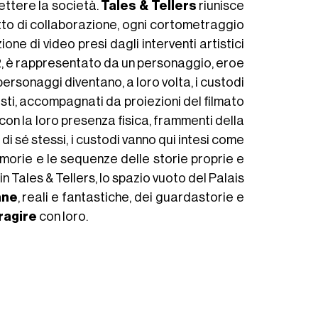
ettere la società.
Tales & Tellers
riunisce
getto di collaborazione, ogni cortometraggio
one di video presi dagli interventi artistici
2, è rappresentato da un personaggio, eroe
ersonaggi diventano, a loro volta, i custodi
isti, accompagnati da proiezioni del filmato
 con la loro presenza fisica, frammenti della
e di sé stessi, i custodi vanno qui intesi come
memorie e le sequenze delle storie proprie e
in Tales & Tellers, lo spazio vuoto del Palais
ane
, reali e fantastiche, dei guardastorie e
ragire
con loro.