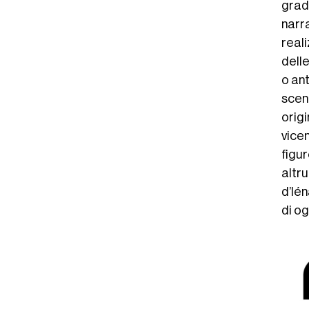
grado
narra
real
dell
o ant
sceni
origi
vicen
figur
altru
d’Ié
di o