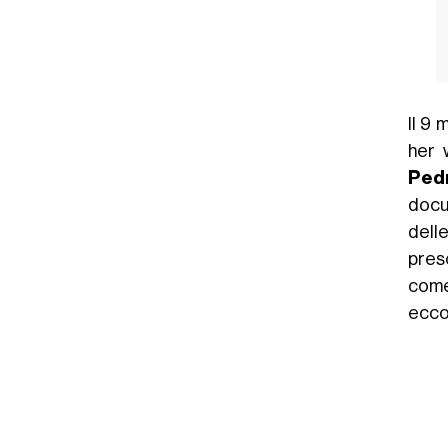
Il 9 
her 
Pedr
docu
delle
preso
come
ecco