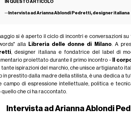
IN QUESTO ARTICOLO
Intervista ad Arianna Ablondi Pedretti, designer italiana
maggio si è aperto il ciclo di incontri e conversazioni s
words" alla
Libreria delle donne di Milano
. A pre
etti
, designer italiana e fondatrice del label di
mentario proiettato durante il primo incontro -
Il corp
 tante ispirazioni del marchio, che unisce artigianato it
 in prestito dalla madre della stilista, è una dedica a t
 campo di espressione intellettuale, politica e tecni
 quello che ci ha raccontato.
Intervista ad Arianna Ablondi Pedr