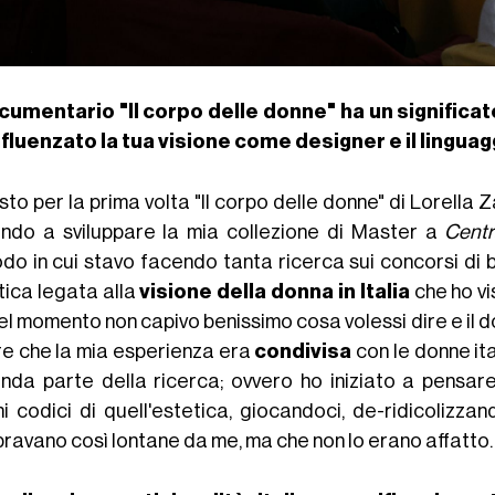
ocumentario "Il corpo delle donne" ha un significa
nfluenzato la tua visione come designer e il linguag
sto per la prima volta "Il corpo delle donne" di Lorella
iando a sviluppare la mia collezione di Master a
Centr
do in cui stavo facendo tanta ricerca sui concorsi di b
tica legata alla
visione della donna in Italia
che ho vi
el momento non capivo benissimo cosa volessi dire e il d
re che la mia esperienza era
condivisa
con le donne ita
nda parte della ricerca; ovvero ho iniziato a pensa
ni codici di quell'estetica, giocandoci,
de-ridicolizza
ravano così lontane da me, ma che non lo erano affatto