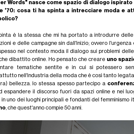
Her Words" nasce come spazio di dialogo ispirato
e '70: cosa ti ha spinta a intrecciare moda e a
bolico?
pinta è la stessa che mi ha portato a introdurre dell
ezioni e delle campagne sin dall'inizio; ovvero l'urgenz
spesso nel contesto moda il dialogo sui problemi dell
che dibattito online. Ho pensato che creare
uno spazio
ontare tematiche sentite e in cui si potessero sen
ttutto nell'industria della moda che è così tanto legata
tra) bellezza. Io stessa spesso partecipo a
conferen
d espandere il discorso fuori da spazi online e nei luog
in uno dei luoghi principali e fondanti del femminismo i
no
, che quest'anno compie 50 anni.