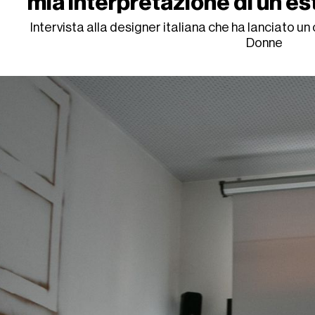
mia interpretazione di un'e
Intervista alla designer italiana che ha lanciato un c
Donne