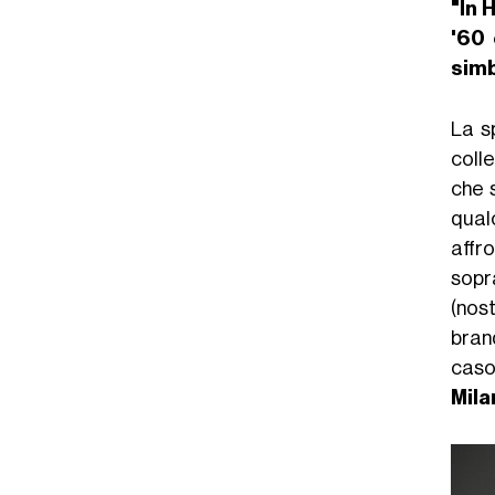
"In 
'60 
sim
La s
coll
che 
qual
affr
sopra
(nos
bran
caso 
Mila