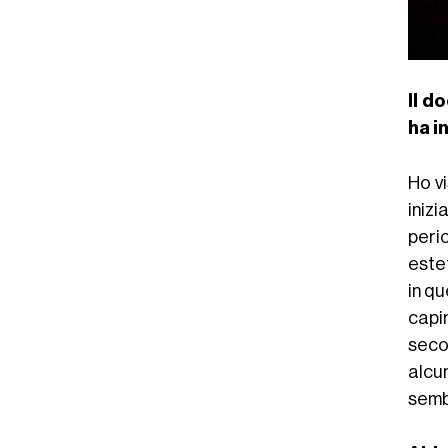
Il d
ha i
Ho vi
iniz
perio
este
in qu
capi
seco
alcu
semb