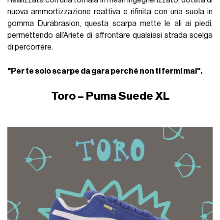
Realizzata con una tomaia in mesh ingegnerizzato, dotata di
nuova ammortizzazione reattiva e rifinita con una suola in
gomma Durabrasion, questa scarpa mette le ali ai piedi,
permettendo all’Ariete di affrontare qualsiasi strada scelga
di percorrere.
"Per te solo scarpe da gara perché non ti fermi mai".
Toro – Puma Suede XL