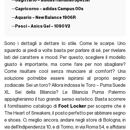
Sagittario – adidas Handball Spezial
Capricorno – adidas Campus 00s
Aquario – New Balance 1906R
Pesci – Asics Gel – 1090 V2
Sono i dettagli a dettare lo stile. Come le scarpe. Uno
sguardo ai piedi a volte basta per parlare di sé, per rivelare
lati del carattere e mood. Per questo, scegliere il modello
giusto è importante, ma come fare per non sbagliare?
Come risultare cool senza rinunciare al comfort? Una
soluzione potrebbe essere ispirarsi al proprio segno
zodiacale. Sei un toro? Allora indossa le Toro – Puma Suede
XL. Sei della Bilancia? Le Bilancia Puma Palermo
appagheranno il tuo grande senso estetico. Basta scorrere
il fornitissimo catalogo di
Foot Locker
per scoprire che è
The Heart of Sneakers, il posto perfetto per abbinare segno
e shoes. O, meglio ancora, andare negli store di Bologna, in
via dell’Indipendenza 10, e di Torino, in via Roma 54, e affidarsi