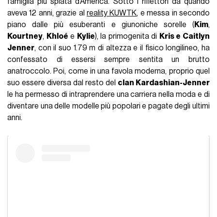
famiglia più spiata d’America. Sotto i riflettori da quando
aveva 12 anni, grazie al
reality KUWTK
, e messa in secondo
piano dalle più esuberanti e giunoniche sorelle (
Kim
,
Kourtney
,
Khloé
e
Kylie
), la primogenita di
Kris e Caitlyn
Jenner
, con il suo 1.79 m di altezza e il fisico longilineo, ha
confessato di essersi sempre sentita un brutto
anatroccolo. Poi, come in una favola moderna, proprio quel
suo essere diversa dal resto del
clan Kardashian-Jenner
le ha permesso di intraprendere una carriera nella moda e di
diventare una delle modelle più popolari e pagate degli ultimi
anni.