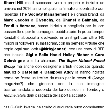
Sherri Hill
, ma il successo vero e proprio è iniziato ad
arrivare nel 2014, anno nel quale ha firmato un contratto con
l’agenzia
The Society Management
e i grandi brand, da
Marc Jacobs
a
Givenchy
, da
Chanel
a
Balmain
, da
Fendi
a
Versace
, hanno iniziato a sceglierla per le loro
passerelle e per le campagne pubblicitarie. In poco tempo,
Kendall è sbocciata, evolvendo in un it-girl con oltre 140
milioni di followers su Instagram, con un gemello virtuale che
copia ogni suo look (
@kirbyjenner
), con una crew di BFF
che include
Gigi e Bella Hadid
,
Hailey Bieber
e
Cara
Delevingne
e si fa chiamare
The Super Natural Friend
Group
; ma anche con designer e artisti (ricordate quando
Maurizio Cattelan
e
Campbell Addy
la hanno ritratta
come se fosse un trofeo da muro per la cover di
Garage
magazine?) che giocano con la sua immagine,
trasformandola, a seconda dei loro desideri, in tomboy o
femme fatale
, dark o ragazza della porta accanto.
nss G-Club, invece, ha scelto di augurarle buon compleanno