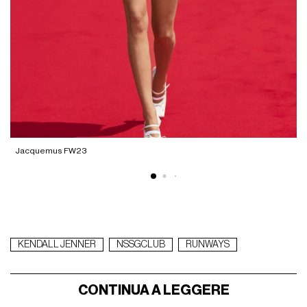
Jacquemus FW23
S
KENDALL JENNER
NSSGCLUB
RUNWAYS
CONTINUA A LEGGERE