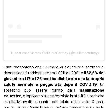
Un post condiviso da Stella McCartney (@stellamccartney)
I dati raccontano che il numero di giovani che soffrono di
depressione è raddoppiato tra il 2011 e il 2021, e
il 52,5% dei
giovani tra i 17 e i 23 anni ha dichiarato che la propria
salute mentale è peggiorata dopo il COVID-19
. Un
sostegno può essere fornito dalla
riabilitazione
equestre
, o Ippoterapia, che consiste in attività e tecniche
riabilitative svolte, appunto, con l'aiuto del cavallo. Questa
terapia, che può sembrare un po' non convenzionale, ha lo