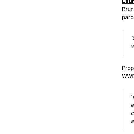
Lau
Brun
paro
"
v
Prop
WWD c
"
e
c
a