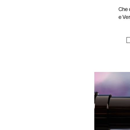
Che q
e Ve