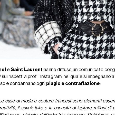
nel
e
Saint Laurent
hanno diffuso un comunicato congi
 sui rispettivi profili Instagram, nel quale si impegnano
usso e condannano ogni
plagio e contraffazione
:
Le case di moda e couture francesi sono elementi essenzia
reatività, il savoir faire e la capacità di ispirare milioni 
ll'influenza globale dell'industria francese. Dobbiamo 