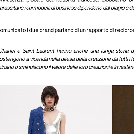
arassitarie i cui modelli di business dipendono dal plagio e da
comunicato i due brand parlano di un rapporto di recipro
Chanel e Saint Laurent hanno anche una lunga storia di 
ostengono a vicenda nella difesa della creazione da tutti i te
inano o sminuiscono il valore delle loro creazioni e investime