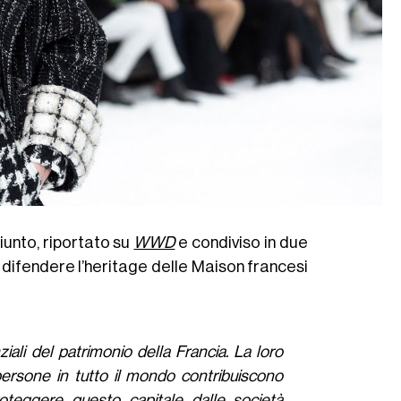
S
unto, riportato su
WWD
e condiviso in due
 a difendere l’heritage delle Maison francesi
li del patrimonio della Francia. La loro
di persone in tutto il mondo contribuiscono
proteggere questo capitale dalle società