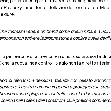
rent
, piena di completi in tweed e maxi-gioielli che ri
o Pavlosky, presidente dell’azienda fondata da Ma
le dure:
Che tristezza vedere un brand come quello rubare a noi. S
ergogna non scrivere la propria storia e copiare quella degli al
rio per evitare di alimentare i rumors su una sorta di f
he la nuova linea contro il plagio non fa diretto riferi
Non ci riferiamo a nessuna azienda con questo annuncio
sprimere il nostro comune impegno a proteggere la creativit
he esercitano il plagio e la contraffazione. Le due maison so
 vicenda nella difesa della creatività dalle pratiche commercia