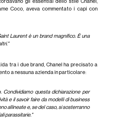
cordavano gli essential dello stile Chanel,
dame Coco, aveva commentato i capi con
aint Laurent è un brand magnifico. È una
tri."
aida tra i due brand, Chanel ha precisato a
mento a nessuna azienda in particolare:
. Condividiamo questa dichiarazione per
à e il savoir faire da modelli di business
no allineate e, se del caso, si sosterranno
li parassitarie."