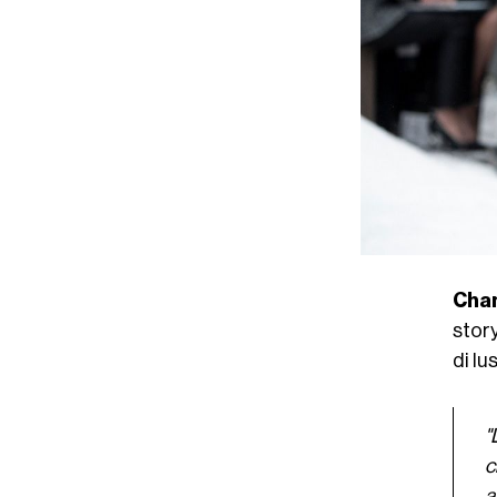
Cha
story
di l
"
c
a