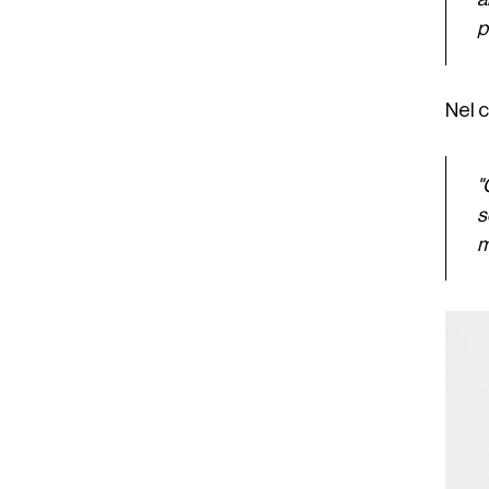
p
Nel 
"
s
m