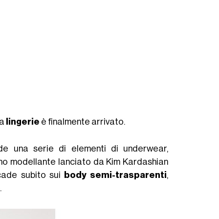
la
lingerie
è finalmente arrivato.
de una serie di elementi di underwear,
imo modellante lanciato da Kim Kardashian
e cade subito sui
body semi-trasparenti
,
.