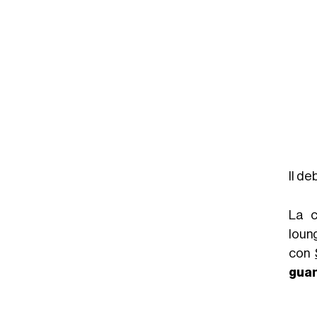
Il de
La c
loun
con
guan