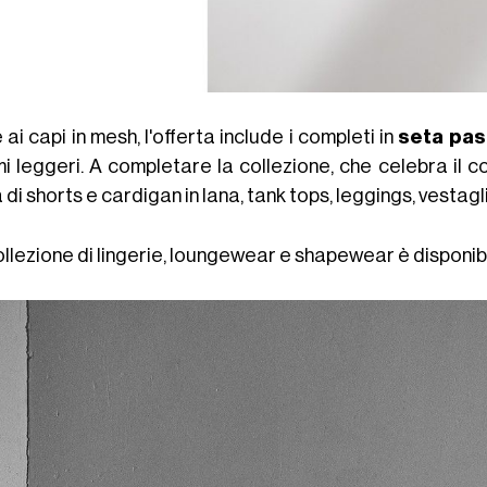
 ai capi in mesh, l'offerta include i completi in
seta pas
mi leggeri. A completare la collezione, che celebra il c
 di shorts e cardigan in lana, tank tops, leggings, vestagl
ollezione di lingerie, loungewear e shapewear è disponib