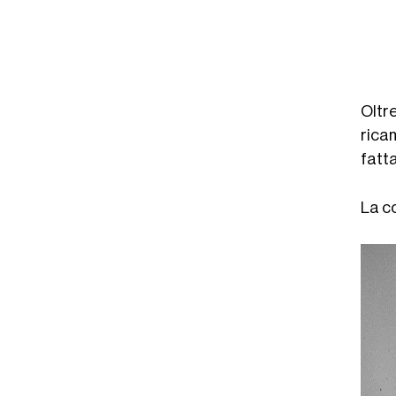
Oltre
rica
fatta
La c