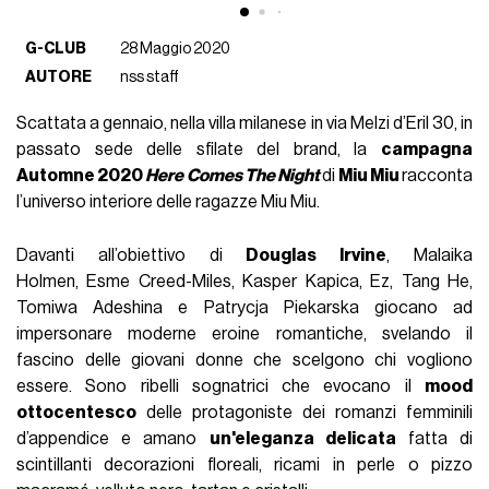
G-CLUB
28 Maggio 2020
AUTORE
nss staff
Scattata a gennaio, nella villa milanese in via Melzi d’Eril 30, in
passato sede delle sfilate del brand, la
campagna
Automne 2020
Here Comes The Night
di
Miu Miu
racconta
l’universo interiore delle ragazze Miu Miu.
Davanti all’obiettivo di
Douglas Irvine
, Malaika
Holmen, Esme Creed-Miles, Kasper Kapica, Ez, Tang He,
Tomiwa Adeshina e Patrycja Piekarska giocano ad
impersonare moderne eroine romantiche, svelando il
fascino delle giovani donne che scelgono chi vogliono
essere. Sono ribelli sognatrici che evocano il
mood
ottocentesco
delle protagoniste dei romanzi femminili
d’appendice e amano
un'eleganza delicata
fatta di
scintillanti decorazioni floreali, ricami in perle o pizzo