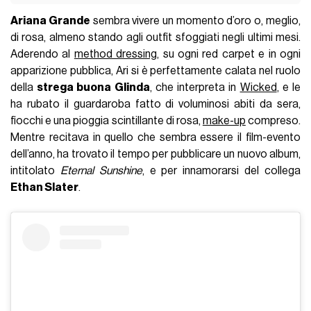
Ariana Grande
sembra vivere un momento d’oro o, meglio,
di rosa, almeno stando agli outfit sfoggiati negli ultimi mesi.
Aderendo al
method dressing
, su ogni red carpet e in ogni
apparizione pubblica, Ari si è perfettamente calata nel ruolo
della
strega buona Glinda
, che interpreta in
Wicked
, e le
ha rubato il guardaroba fatto di voluminosi abiti da sera,
fiocchi e una pioggia scintillante di rosa,
make-up
compreso.
Mentre recitava in quello che sembra essere il film-evento
dell’anno, ha trovato il tempo per pubblicare un nuovo album,
intitolato
Eternal Sunshine
, e per innamorarsi del collega
Ethan Slater
.