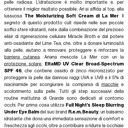
pelle radiosa. L’idratazione è molto importante e, per
ottenere il miglior risultato possibile, Ari si affida al top, alla
lussuosa
The Moisturizing Soft Cream di La Mer
. Il
segreto di questo prodotto cult risiede nelle sue piccole
soffici sfere idratanti, nate dalla combinazione del prezioso
elisir di rigenerazione cellulare Miracle Broth e dal potere
anti-ossidante del Lime Tea, che, oltre a donare luminosità
alla pelle, aiutano a rinnovare, proteggere e rinforzare la
barriera cutanea
. Ariana mescola La Mer con un la
protezione solare
,
EltaMD UV Clear Broad-Spectrum
SPF 46
, che contiene ossido di zinco micronizzato per
proteggere la pelle dai dannosi raggi UVA e UVB e il 5% di
niacinamide per scongiurare la comparsa di
macchie
e
scolorimento sulla pelle. Tutti gli step successivi della
routine mattutina di Grande sono dedicati al contorno
occhi. Per prima cosa utilizza
Full Night’s Sleep Blurring
Under Eye Balm
del suo brand
R.e.m. Beauty
, un balsamo
idratante che dona una immediata sensazione di comfort e
freschezza agli occhi, oltre a contribuire a ridurre le occhiaie