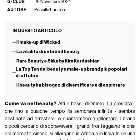
G-CLUB
26 Novembre 2024
AUTORE
Priscilla Lucifora
IN QUESTO ARTICOLO
Il make-up di Wicked
La vitalità di un brand beauty
Rare Beauty e Skkn by Kim Kardashian
La Top Ten dei beauty e make-up brand più popolari
di ottobre
Il beauty ha bisogno di diversificare e di esplorare
Come va nel beauty?
Alti e bassi, diremmo.
La crescita
-
che fino a qualche tempo fa sembrava infinita - sembra
destinata ad arrestarsi, o quantomeno
a rallentare
. I brand
piccoli cercano di sopravvivere, i grandi fronteggiano le crisi
del mercato cinese, si allargano in Africa e in India. In un una