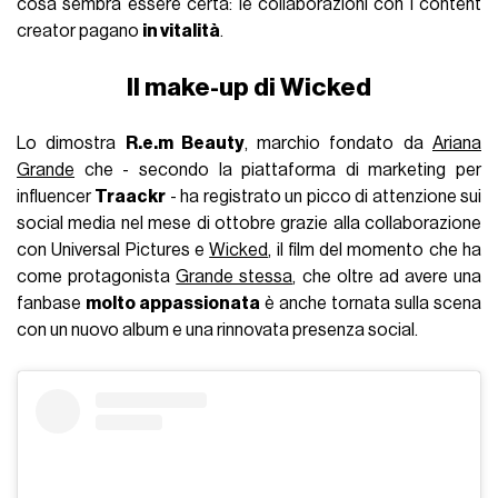
cosa sembra essere certa: le collaborazioni con i content
creator pagano
in vitalità
.
Il make-up di Wicked
Lo dimostra
R.e.m Beauty
, marchio fondato da
Ariana
Grande
che - secondo la piattaforma di marketing per
influencer
Traackr
- ha registrato un picco di attenzione sui
social media nel mese di ottobre grazie alla collaborazione
con Universal Pictures e
Wicked
, il film del momento che ha
come protagonista
Grande stessa
, che oltre ad avere una
fanbase
molto appassionata
è anche tornata sulla scena
con un nuovo album e una rinnovata presenza social.