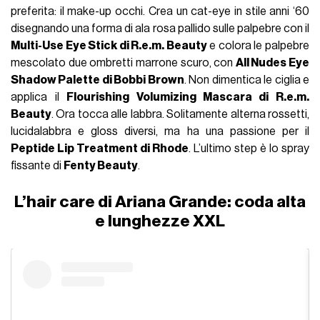
preferita: il make-up occhi. Crea un cat-eye in stile anni ‘60
disegnando una forma di ala rosa pallido sulle palpebre con il
Multi-Use Eye Stick di R.e.m. Beauty
e colora le palpebre
mescolato due ombretti marrone scuro, con
All Nudes Eye
Shadow Palette di Bobbi Brown
. Non dimentica le ciglia e
applica il
Flourishing Volumizing Mascara di R.e.m.
Beauty
. Ora tocca alle labbra. Solitamente alterna rossetti,
lucidalabbra e gloss diversi, ma ha una passione per il
Peptide Lip Treatment di Rhode
. L’ultimo step è lo spray
fissante di
Fenty Beauty
.
L’hair care di Ariana Grande: coda alta
e lunghezze XXL