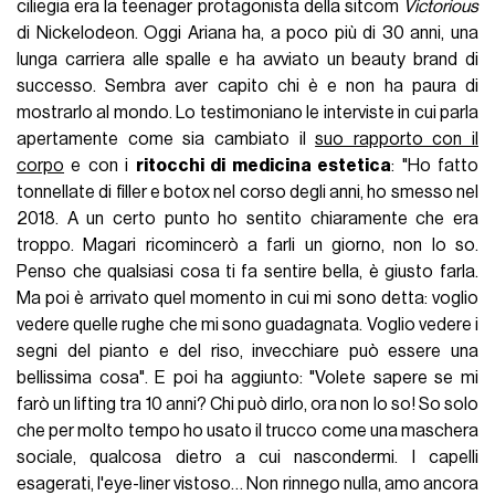
ciliegia era la teenager protagonista della sitcom
Victorious
di Nickelodeon. Oggi Ariana ha, a poco più di 30 anni, una
lunga carriera alle spalle e ha avviato un beauty brand di
successo. Sembra aver capito chi è e non ha paura di
mostrarlo al mondo. Lo testimoniano le interviste in cui parla
apertamente come sia cambiato il
suo rapporto con il
corpo
e con i
ritocchi di medicina estetica
: "Ho fatto
tonnellate di filler e botox nel corso degli anni, ho smesso nel
2018. A un certo punto ho sentito chiaramente che era
troppo. Magari ricomincerò a farli un giorno, non lo so.
Penso che qualsiasi cosa ti fa sentire bella, è giusto farla.
Ma poi è arrivato quel momento in cui mi sono detta: voglio
vedere quelle rughe che mi sono guadagnata. Voglio vedere i
segni del pianto e del riso, invecchiare può essere una
bellissima cosa". E poi ha aggiunto: "Volete sapere se mi
farò un lifting tra 10 anni? Chi può dirlo, ora non lo so! So solo
che per molto tempo ho usato il trucco come una maschera
sociale, qualcosa dietro a cui nascondermi. I capelli
esagerati, l'eye-liner vistoso… Non rinnego nulla, amo ancora