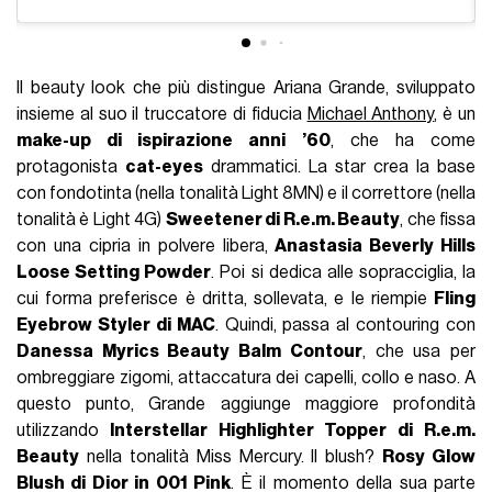
Il beauty look che più distingue Ariana Grande, sviluppato
insieme al suo il truccatore di fiducia
Michael Anthony
, è un
make-up di ispirazione anni ’60
, che ha come
protagonista
cat-eyes
drammatici. La star crea la base
con fondotinta (nella tonalità Light 8MN) e il correttore (nella
tonalità è Light 4G)
Sweetener di R.e.m. Beauty
, che fissa
con una cipria in polvere libera,
Anastasia Beverly Hills
Loose Setting Powder
. Poi si dedica alle sopracciglia, la
cui forma preferisce è dritta, sollevata, e le riempie
Fling
Eyebrow Styler di MAC
. Quindi, passa al contouring con
Danessa Myrics Beauty Balm Contour
, che usa per
ombreggiare zigomi, attaccatura dei capelli, collo e naso. A
questo punto, Grande aggiunge maggiore profondità
utilizzando
Interstellar Highlighter Topper di R.e.m.
Beauty
nella tonalità Miss Mercury. Il blush?
Rosy Glow
Blush di Dior in 001 Pink
. È il momento della sua parte