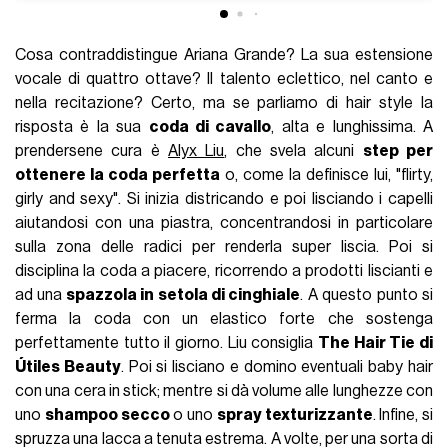
Cosa contraddistingue Ariana Grande? La sua estensione
vocale di quattro ottave? Il talento eclettico, nel canto e
nella recitazione? Certo, ma se parliamo di hair style la
risposta è la sua
coda di cavallo
, alta e lunghissima. A
prendersene cura è
Alyx Liu
, che svela alcuni
step per
ottenere la coda perfetta
o, come la definisce lui, "flirty,
girly and sexy". Si inizia districando e poi lisciando i capelli
aiutandosi con una piastra, concentrandosi in particolare
sulla zona delle radici per renderla super liscia. Poi si
disciplina la coda a piacere, ricorrendo a prodotti liscianti e
ad una
spazzola in setola di cinghiale
. A questo punto si
ferma la coda con un elastico forte che sostenga
perfettamente tutto il giorno.
Liu consiglia
The Hair Tie di
Útiles Beauty
.
Poi si lisciano e domino eventuali baby hair
con una cera in stick; mentre si dà volume alle lunghezze con
uno
shampoo secco
o uno
spray texturizzante
. Infine, si
spruzza una lacca a tenuta estrema. A volte, per una sorta di