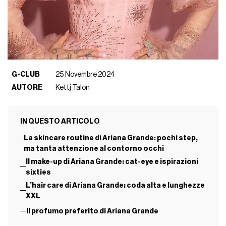
G-CLUB
25 Novembre 2024
AUTORE
Kettj Talon
IN QUESTO ARTICOLO
La skincare routine di Ariana Grande: pochi step,
ma tanta attenzione al contorno occhi
Il make-up di Ariana Grande: cat-eye e ispirazioni
sixties
L’hair care di Ariana Grande: coda alta e lunghezze
XXL
Il profumo preferito di Ariana Grande