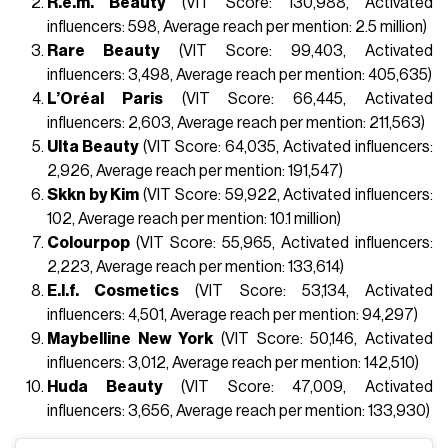
R.e.m. Beauty
(VIT Score: 130,988, Activated
influencers: 598, Average reach per mention: 2.5 million)
Rare Beauty
(VIT Score: 99,403, Activated
influencers: 3,498, Average reach per mention: 405,635)
L’Oréal Paris
(VIT Score: 66,445, Activated
influencers: 2,603, Average reach per mention: 211,563)
Ulta Beauty
(VIT Score: 64,035, Activated influencers:
2,926, Average reach per mention: 191,547)
Skkn by Kim
(VIT Score: 59,922, Activated influencers:
102, Average reach per mention: 10.1 million)
Colourpop
(VIT Score: 55,965, Activated influencers:
2,223, Average reach per mention: 133,614)
E.l.f. Cosmetics
(VIT Score: 53,134, Activated
influencers: 4,501, Average reach per mention: 94,297)
Maybelline New York
(VIT Score: 50,146, Activated
influencers: 3,012, Average reach per mention: 142,510)
Huda Beauty
(VIT Score: 47,009, Activated
influencers: 3,656, Average reach per mention: 133,930)