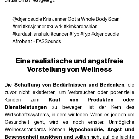
Situation ist festgelegt.
@drjencaudle
Kris Jenner Got a Whole Body Scan
#mri
#krisjenner
#kuwtk
#kimkardashian
#kardashianshulu
#cancer
#fyp
#fyp
#drjencaudle
Afrobeat - FASSounds
Eine realistische und angstfreie
Vorstellung von Wellness
Die
Schaffung von Bedürfnissen und Bedenken
, die
zuvor nicht existierten, um Verbraucher oder potenzielle
Kunden zum
Kauf von Produkten oder
Dienstleistungen
zu bewegen, ist der Kern des
Wirtschaftssystems, in dem wir leben. Wenn es jedoch um
Gesundheit geht, wird es noch ernster. Unmögliche
Wellnessstandards können
Hypochondrie, Angst und
Besessenheit auslösen und
sollten nicht auf die leichte