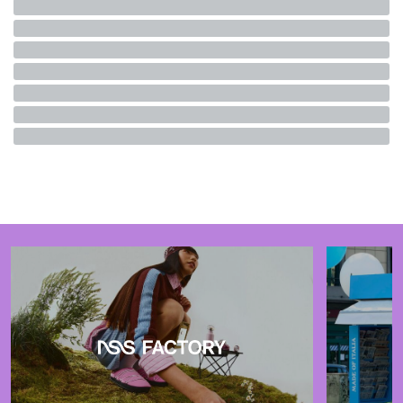
Lagerstereotyp
definiert und geschätzt.
Denken Sie an
den tollsten von allen,
André Leon Talley
, mit seiner
Liebe zu Diamanten, Umhängen und Taft;
Donatella
Versaces
Kühnheit, die alles von tiefen Ausschnitten
bis hin zu auffälligen,
auffälligen Mustern umfasst;
oder Marc Jacobs, der regelmäßig trotzig riesige
Acrylnägel trägt
.
Allen gemeinsam ist das Bekenntnis
zum Overdressing, was Carrie Bradshaw, Kolumnistin
für
den ewigen Sex von Sex and the City
, den Funken in
einer Beziehung genannt haben könnte, und was ich
jetzt der Mode selbst zuschreiben würde: Za Za Zu.
@fannyshiste
esdeekid x beach house - jale.wav
Was ist Overdressing?
Wenn Sie hinter dem Mond gelebt haben: Overdressing ist