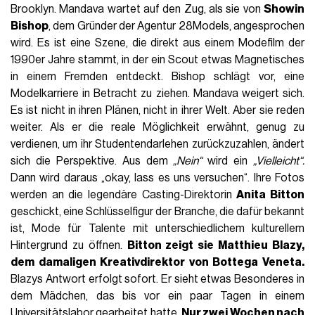
Brooklyn. Mandava wartet auf den Zug, als sie von
Showin
Bishop
, dem Gründer der Agentur 28Models, angesprochen
wird. Es ist eine Szene, die direkt aus einem Modefilm der
1990er Jahre stammt, in der ein Scout etwas Magnetisches
in einem Fremden entdeckt. Bishop schlägt vor, eine
Modelkarriere in Betracht zu ziehen. Mandava weigert sich.
Es ist nicht in ihren Plänen, nicht in ihrer Welt. Aber sie reden
weiter. Als er die reale Möglichkeit erwähnt, genug zu
verdienen, um ihr Studentendarlehen zurückzuzahlen, ändert
sich die Perspektive. Aus dem
„Nein“
wird ein
„Vielleicht“.
Dann wird daraus „okay, lass es uns versuchen“. Ihre Fotos
werden an die legendäre Casting-Direktorin
Anita Bitton
geschickt, eine Schlüsselfigur der Branche, die dafür bekannt
ist, Mode für Talente mit unterschiedlichem kulturellem
Hintergrund zu öffnen.
Bitton zeigt sie
Matthieu Blazy
,
dem damaligen Kreativdirektor von Bottega Veneta.
Blazys Antwort erfolgt sofort. Er sieht etwas Besonderes in
dem Mädchen, das bis vor ein paar Tagen in einem
Universitätslabor gearbeitet hatte.
Nur zwei Wochen nach