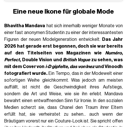
Eine neue Ikone für globale Mode
Bhavitha Mandava
hat sich innerhalb weniger Monate von
einer fast anonymen Studentin zu einer der interessantesten
Figuren der neuen Modelgeneration entwickelt.
Das Jahr
2026 hat gerade erst begonnen, doch sie war bereits
auf den Titelseiten von Magazinen wie
Numéro
,
Perfect
,
Double Vision
und
British Vogue
zu sehen, was
mit dem Cover von
i-D gipfelte, das von Inez
und Vinoodh
fotografiert wurde.
Ein Tempo, das in der Modewelt einer
sofortigen Weihe gleichkommt. Was jedoch am meisten
auffällt, ist nicht die Geschwindigkeit ihres Aufstiegs,
sondern die Art und Weise, wie sie ihn erlebt. Mandava
bewahrt einen entwaffnenden Sinn für Ironie. In den sozialen
Medien scherzt sie, dass Chanel den Traum ihrer Eltern
erfüllt hat, sie verheiratet zu sehen... auch wenn der
Bräutigam vorerst nur ein Couture-Look ist. Sie spricht offen