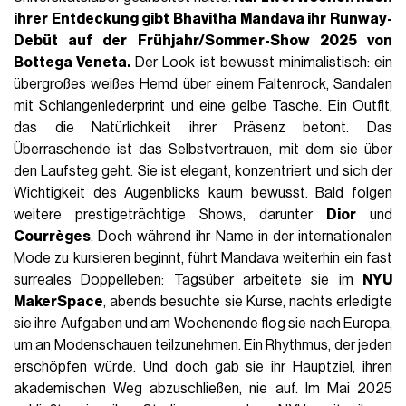
ihrer Entdeckung gibt
Bhavitha Mandava ihr Runway-
Debüt auf der Frühjahr/Sommer-Show 2025 von
Bottega
Veneta.
Der Look ist bewusst minimalistisch: ein
übergroßes weißes Hemd über einem Faltenrock, Sandalen
mit Schlangenlederprint und eine gelbe Tasche. Ein Outfit,
das die Natürlichkeit ihrer Präsenz betont. Das
Überraschende ist das Selbstvertrauen, mit dem sie über
den Laufsteg geht. Sie ist elegant, konzentriert und sich der
Wichtigkeit des Augenblicks kaum bewusst. Bald folgen
weitere prestigeträchtige Shows, darunter
Dior
und
Courrèges
. Doch während ihr Name in der internationalen
Mode zu kursieren beginnt, führt Mandava weiterhin ein fast
surreales Doppelleben: Tagsüber arbeitete sie im
NYU
MakerSpace
, abends besuchte sie Kurse, nachts erledigte
sie ihre Aufgaben und am Wochenende flog sie nach Europa,
um an Modenschauen teilzunehmen. Ein Rhythmus, der jeden
erschöpfen würde. Und doch gab sie ihr Hauptziel, ihren
akademischen Weg abzuschließen, nie auf. Im Mai 2025