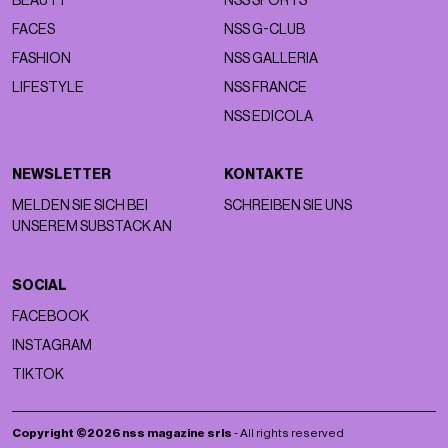
Stephanie Steele-Wren handelt es sich um eine
„ruhigere
Form der
Selbstachtung
, die verstärkt, für wen sich der
Träger hält“.
Aber es fördert mehr als nur
Selbstachtung; es fördert auch
Selbstdarstellung,
Extravaganz
,
Risiko
und Kreativität.
„Es erinnert Sie
daran, dass das Anziehen kreativ, angenehm oder sogar ein
kleines tägliches Ritual sein kann, auf das Sie sich freuen“,
schließt
der Profi.
@bethwilliamsstyle
claiming lucky girl energy for 2026
som original -
Warum verschwindet Overdressing?
In den letzten Jahren ist der Akt des Overdressing jedoch im
Grunde zu einem urbanen Mythos geworden. Rote Teppiche