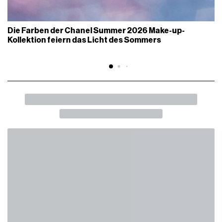
Die Farben der Chanel Summer 2026 Make-up-
Kollektion feiern das Licht des Sommers
BACK
SHARE
Die verschwindende Kunst, überkleidet
zu sein
Kann das Za Za Zu der Mode wieder zum Leben erweckt
werden?
G-CLUB
02 Marzo 2026
AUTOR
Ana Beatriz Reitz