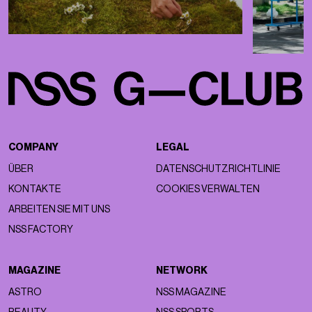
die herrliche Fähigkeit, sich für Anlässe, für die es nicht
erforderlich ist, formeller, eleganter und extravaganter zu
kleiden.
Weißt du, nur deine Basics:
Naomi Campbell
, die
ihren Zivildienst in einem bodenlangen silbernen
Dolce & Gabbana-Kleid
abschließt;
Carrie Bradshaw
stürzt ein Mittagessen ab, zu dem sie nicht eingeladen
war, mit der Frau des Mannes, mit dem sie eine Affäre
hatte, gekleidet in ein lebhaftes
Dior-Kleid mit
Zeitungsdruck;
Cardi B
tritt 2019
vor Gericht
auf und
trägt eine Federjacke von
Adrienne Landau
mit
bodenlanger Schleppe und Pelzmütze; Cher Horowitz
und Dionne Davenport
In
Clueless
regierte Victoria
Beckham in karierten Sets die Schulflure; und
Victoria
Beckham
besuchte ein Fußballspiel in einem knallpinken
Kleid, abgerundet mit einem passenden Birkin. Fiktion oder
Realität, Overdressing hat weniger damit zu tun, ein
modisches Statement abzugeben, sondern eher damit,
Selbstvertrauen zu signalisieren. Laut der Psychologin