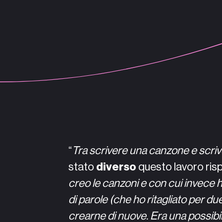
“
Tra scrivere una canzone e scriv
stato
diverso
questo lavoro rispe
creo le canzoni e con cui invece
di parole (che ho ritagliato per du
crearne di nuove. Era una possibil