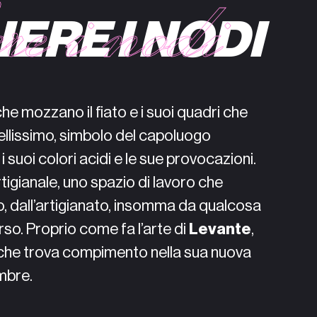
ERE I NODI
che mozzano il fiato e i suoi quadri che
bellissimo, simbolo del capoluogo
 suoi colori acidi e le sue provocazioni.
rtigianale, uno spazio di lavoro che
o, dall’artigianato, insomma da qualcosa
rso. Proprio come fa l’arte di
Levante
,
 e che trova compimento nella sua nuova
embre.