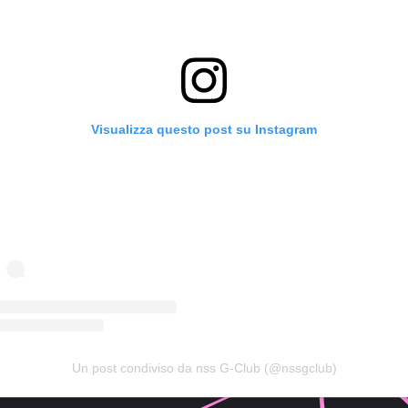
Visualizza questo post su Instagram
Un post condiviso da nss G-Club (@nssgclub)