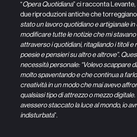
“
Opera Quotidiana
” ci racconta Levante,
due riproduzioni antiche che torreggiano su 
stato un lavoro quotidiano e artigianale in
modificare tutte le notizie che mi stavan
attraverso i quotidiani, ritagliando i titoli 
poesie e pensieri su altro e altrove”. Que
necessità personale: “Volevo scappare da
molto spaventando e che continua a farlo,
creatività in un modo che mai avevo affro
qualsiasi tipo di attrezzo o mezzo digitale
Full look
avessero staccato la luce al mondo, io av
indisturbata
”.