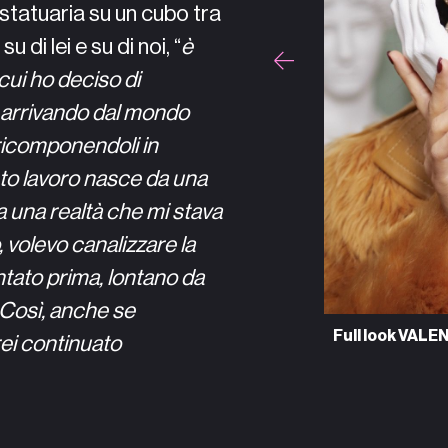
 statuaria su un cubo tra
di lei e su di noi, “
è
 cui ho deciso di
o arrivando dal mondo
e ricomponendoli in
sto lavoro nasce da una
 una realtà che mi stava
 volevo canalizzare la
ntato prima, lontano da
. Così, anche se
 VALENTINO.
Full look FER
rei continuato