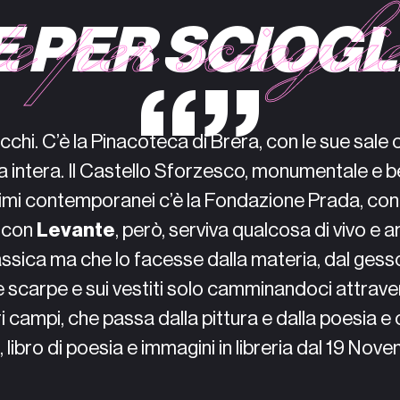
E PER SCIOGLI
cchi. C’è la Pinacoteca di Brera, con le sue sale 
alia intera. Il Castello Sforzesco, monumentale e 
nimi contemporanei c’è la Fondazione Prada, con i
 con
Levante
, però, serviva qualcosa di vivo e a
assica ma che lo facesse dalla materia, dal gess
lle scarpe e sui vestiti solo camminandoci attrave
tri campi, che passa dalla pittura e dalla poesia
, libro di poesia e immagini in libreria dal 19 Nov