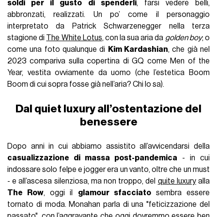
soldi per il gusto di spenderli
, farsi vedere belli,
abbronzati, realizzati. Un po’ come il personaggio
interpretato da Patrick Schwarzenegger nella terza
stagione di
The White Lotus
, con la sua aria da
golden boy
; o
come una foto qualunque di
Kim Kardashian
, che già nel
2023 compariva sulla copertina di GQ come Men of the
Year, vestita ovviamente da uomo (che l’estetica Boom
Boom di cui sopra fosse già nell’aria? Chi lo sa).
Dal quiet luxury all’ostentazione del
benessere
Dopo anni in cui abbiamo assistito all’avvicendarsi della
casualizzazione di massa post-pandemica
- in cui
indossare solo felpe e jogger era un vanto, oltre che un must
- e all’ascesa silenziosa, ma non troppo, del
quite luxury
alla
The Row
, oggi il
glamour sfacciato
sembra essere
tornato di moda. Monahan parla di una "feticizzazione del
passato", con l’aggravante che oggi dovremmo essere ben