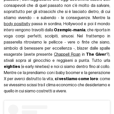
consapevoli che di quel passato non c’è molto da salvare,
soprattutto per gli strascichi che si è lasciato dietro, di cui
stiamo vivendo - e subendo - le conseguenze. Mentre la
body positivity
passa in sordina, Hollywood e poi il mondo
intero vengono travolti dalla
Ozempic-mania
, che riporta in
voga corpi perfetti, scolpiti, sinuosi. Nel frattempo in
passerella ritroviamo le pellicce - vere o finte che siano,
simbolo di benessere per eccellenza -, blazer dalle spalle
esagerate (avete presente
Chappell Roan
in
The Giver
?),
stivali sopra al ginocchio e reggiseni a punta. Tutto urla
eighties
(e early nineties) e noi ci siamo dentro fino al collo.
Mentre ce la prendiamo con i baby boomer e la generazione
X per averci distrutto la vita,
ci vestiamo come loro
: come
se vivessimo scissi tra il clima economico che desideriamo e
quello in cui siamo costretti a vivere.