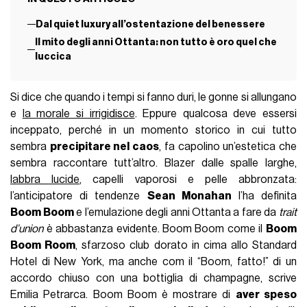
Dal quiet luxury all’ostentazione del benessere
Il mito degli anni Ottanta: non tutto è oro quel che
luccica
Si dice che quando i tempi si fanno duri, le gonne si allungano
e
la morale si irrigidisce
. Eppure qualcosa deve essersi
inceppato, perché in un momento storico in cui tutto
sembra
precipitare nel caos
, fa capolino un’estetica che
sembra raccontare tutt’altro. Blazer dalle spalle larghe,
labbra lucide
, capelli vaporosi e pelle abbronzata:
l’anticipatore di tendenze
Sean Monahan
l’ha definita
Boom Boom
e l’emulazione degli anni Ottanta a fare da
trait
d’union
è abbastanza evidente. Boom Boom come il
Boom
Boom Room
, sfarzoso club dorato in cima allo Standard
Hotel di New York, ma anche com il “Boom, fatto!” di un
accordo chiuso con una bottiglia di champagne, scrive
Emilia Petrarca. Boom Boom è mostrare di
aver speso