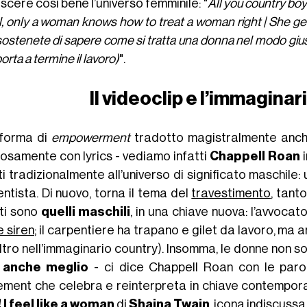
cere così bene l’universo femminile: "
All you country bo
l, only a woman knows how to treat a woman right | She get
ostenete di sapere come si tratta una donna nel modo giust
orta a termine il lavoro)
".
Il videoclip e l’immaginar
forma di
empowerment
tradotto magistralmente anche 
rosamente con lyrics - vediamo infatti
Chappell Roan
i
i tradizionalmente all’universo di significato maschile:
ntista. Di nuovo, torna il tema del
travestimento
, tant
iti sono
quelli maschili
, in una chiave nuova: l’avvocato
e siren
; il carpentiere ha trapano e gilet da lavoro, ma
ltro nell’immaginario country). Insomma, le donne non s
e
anche meglio
- ci dice Chappell Roan con le parol
ement che celebra e reinterpreta in chiave contemporan
 I feel like a woman
di
Shaina Twain
, icona indiscussa