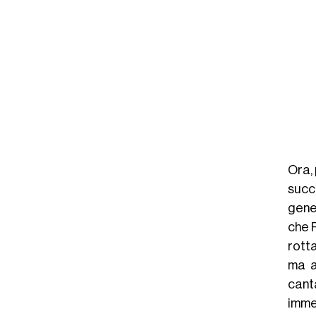
Ora,
succ
gene
che 
rotta
ma a
cant
immer