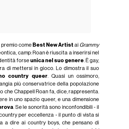
il premio come
Best New Artist
ai
Grammy
ontica, camp: Roan è riuscita a inserirsi nel
dentità forse
unica nel suo genere
. È gay,
a di mettersi in gioco. Lo dimostra il suo
no country queer
. Quasi un ossimoro,
rangia più conservatrice della popolazione
o che Chappell Roan fa, dice, rappresenta.
tere in uno spazio queer, e una dimensione
prova
. Se le sonorità sono inconfondibili - il
country per eccellenza - il punto di vista si
a a dire ai country boys, che pensano di