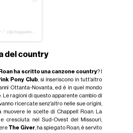
Un post condiviso da ･ﾟ: * Chappell Roan *:･ﾟ (@chappellroan)
a del country
Roan ha scritto una canzone country
? I
Pink Pony Club
, si inseriscono in tutt’altro
 anni Ottanta-Novanta, ed è in quel mondo
e. Le ragioni di questo apparente cambio di
 vanno ricercate senz’altro nelle sue origini,
a muovere le scelte di Chappell Roan. La
 e cresciuta nel Sud-Ovest del Missouri,
vere
The Giver
, ha spiegato Roan, è servito