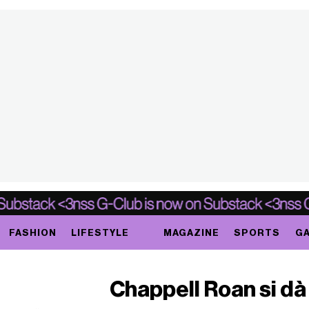
FASHION
LIFESTYLE
MAGAZINE
SPORTS
GA
Chappell Roan si dà