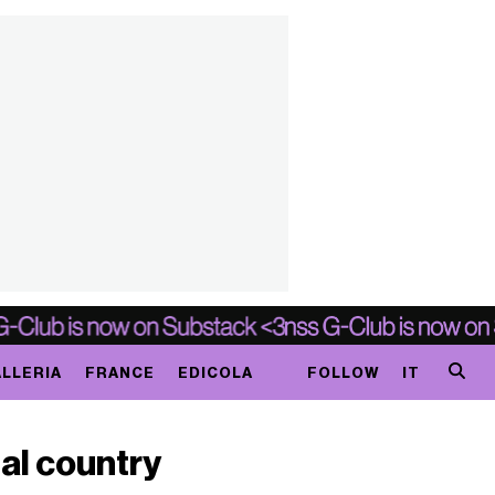
LLERIA
FRANCE
EDICOLA
FOLLOW
IT
 al country