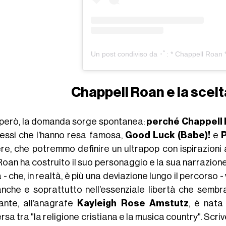
Chappell Roan e la scelt
 però, la domanda sorge spontanea:
perché Chappell 
essi che l’hanno resa famosa,
Good Luck (Babe)!
e
re, che potremmo definire un ultrapop con ispirazioni
Roan ha costruito il suo personaggio e la sua narrazion
 - che, in realtà, è più una deviazione lungo il percorso -
nche e soprattutto nell’essenziale libertà che sembr
ante, all’anagrafe
Kayleigh Rose Amstutz
, è nata
sa tra "la religione cristiana e la musica country". Scri