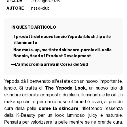
G-CLUB
29 Giugno 2026
AUTORE
nss g-club
IN QUESTO ARTICOLO
I prodotti del nuovo lancio Yepoda: blush, lip oil e
illuminante
Non make-up, ma tinted skincare, parola di Lucile
Bonnin, Head of Product Development
L'armocromia arriva in Corea del Sud
Yepoda
dà il benvenuto all'estate con un nuovo, importante,
lancio. Si tratta di
The Yepoda Look,
un nuovo trio di
skincare colorata composto da blush, illuminante e lip oil. Un
make-up che, e per chi conosce il brand è ovvio, si prende
cura della pelle
come la skincare
, riflettendo l’essenza
della
K-Beauty
per un look luminoso, juicy e naturale.
Pensata per valorizzare la pelle mentre
se ne prende cura
,