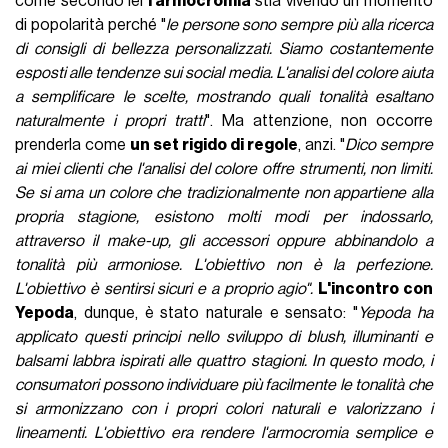
come secondo lei
l'armocromia
stia vivendo un momento
di popolarità perché "
le persone sono sempre più alla ricerca
di consigli di bellezza personalizzati. Siamo costantemente
esposti alle tendenze sui social media. L'analisi del colore aiuta
a semplificare le scelte, mostrando quali tonalità esaltano
naturalmente i propri tratti
". Ma attenzione, non occorre
prenderla come
un set rigido di regole
, anzi. "
Dico sempre
ai miei clienti che l'analisi del colore offre strumenti, non limiti.
Se si ama un colore che tradizionalmente non appartiene alla
propria stagione, esistono molti modi per indossarlo,
attraverso il make-up, gli accessori oppure abbinandolo a
tonalità più armoniose. L'obiettivo non è la perfezione.
L'obiettivo è sentirsi sicuri e a proprio agio".
L'incontro con
Yepoda
, dunque, è stato naturale e sensato: "
Yepoda ha
applicato questi principi nello sviluppo di blush, illuminanti e
balsami labbra ispirati alle quattro stagioni. In questo modo, i
consumatori possono individuare più facilmente le tonalità che
si armonizzano con i propri colori naturali e valorizzano i
lineamenti. L'obiettivo era rendere l'armocromia semplice e