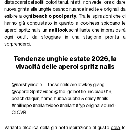
distaccarsi dai soliti colori tenui, infatti, non vede l’ora di dare
nuova grinta alle
unghie
osando nuance inedite e originali da
esibire a ogni
beach o pool party
. Tra le ispirazioni che ci
hanno già conquistato in quanto a coolness spiccano le
aperol spritz nails, un
nail look
scintillante che impreziosirà
ogni outfit da sfoggiare in una stagione pronta a
sorprenderci.
Tendenze unghie estate 2026, la
vivacità delle aperol spritz nails
@nailsbynicole.__
these nails are lowkey giving
@Aperol Spritz vibes @the_gelbottle_inc biab 019,
peach daiquiri, flame, hubba bubba & daisy
#nails
#nailinspo
#nailartvideo
#nailart
#fyp
original sound -
CLOVR
Variante alcolica della già nota ispirazione al gusto
cola
, le