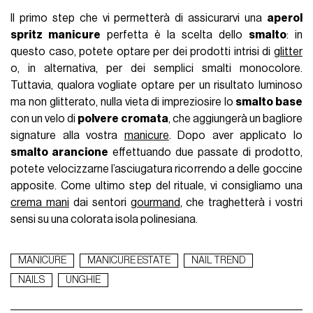
Il primo step che vi permetterà di assicurarvi una
aperol
spritz manicure
perfetta è la scelta dello
smalto
: in
questo caso, potete optare per dei prodotti intrisi di
glitter
o, in alternativa, per dei semplici smalti monocolore.
Tuttavia, qualora vogliate optare per un risultato luminoso
ma non glitterato, nulla vieta di impreziosire lo
smalto base
con un velo di
polvere cromata
, che aggiungerà un bagliore
signature alla vostra
manicure
. Dopo aver applicato lo
smalto arancione
effettuando due passate di prodotto,
potete velocizzarne l’asciugatura ricorrendo a delle goccine
apposite. Come ultimo step del rituale, vi consigliamo una
crema mani
dai sentori
gourmand
, che traghetterà i vostri
sensi su una colorata isola polinesiana.
MANICURE
MANICURE ESTATE
NAIL TREND
NAILS
UNGHIE