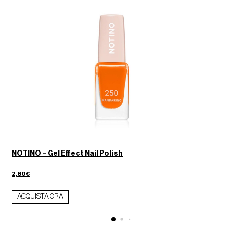
NOTINO – Gel Effect Nail Polish
2,80€
ACQUISTA ORA