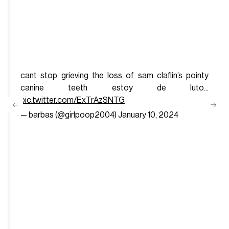
cant stop grieving the loss of sam claflin’s pointy
canine teeth estoy de luto...
pic.twitter.com/ExTrAzSNTG
— barbas (@girlpoop2004)
January 10, 2024