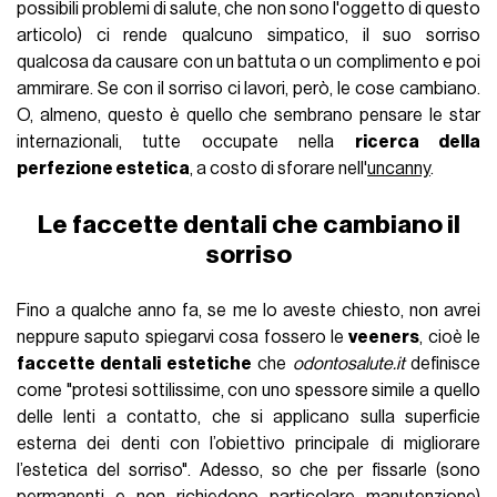
possibili problemi di salute, che non sono l'oggetto di questo
articolo) ci rende qualcuno simpatico, il suo sorriso
qualcosa da causare con un battuta o un complimento e poi
ammirare. Se con il sorriso ci lavori, però, le cose cambiano.
O, almeno, questo è quello che sembrano pensare le star
internazionali, tutte occupate nella
ricerca della
perfezione estetica
, a costo di sforare nell'
uncanny
.
Le faccette dentali che cambiano il
sorriso
Fino a qualche anno fa, se me lo aveste chiesto, non avrei
neppure saputo spiegarvi cosa fossero le
veeners
, cioè le
faccette dentali estetiche
che
odontosalute.it
definisce
come "protesi sottilissime, con uno spessore simile a quello
delle lenti a contatto, che si applicano sulla superficie
esterna dei denti con l’obiettivo principale di migliorare
l’estetica del sorriso". Adesso, so che per fissarle (sono
permanenti e non richiedono particolare manutenzione)