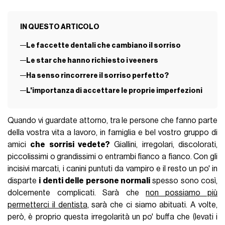
IN QUESTO ARTICOLO
Le faccette dentali che cambiano il sorriso
Le star che hanno richiesto i veeners
Ha senso rincorrere il sorriso perfetto?
L'importanza di accettare le proprie imperfezioni
Quando vi guardate attorno, tra le persone che fanno parte
della vostra vita a lavoro, in famiglia e bel vostro gruppo di
amici
che sorrisi vedete?
Giallini, irregolari, discolorati,
piccolissimi o grandissimi o entrambi fianco a fianco. Con gli
incisivi marcati, i canini puntuti da vampiro e il resto un po' in
disparte
i denti delle persone normali
spesso sono così,
dolcemente complicati. Sarà che
non possiamo più
permetterci il dentista
, sarà che ci siamo abituati. A volte,
però, è proprio questa irregolarità un po' buffa che (levati i