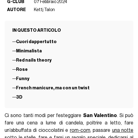
G-CLUB
07 Febbraio 2024
AUTORE
Kettj Talon
IN QUESTO ARTICOLO
Cuori dappertutto
Minimalista
Red nails theory
Rose
Funny
French manicure, ma con un twist
3D
Ci sono tanti modi per festeggiare
San Valentino
. Si può
fare una cena a lume di candela, poltrire a letto, fare
un’abbuffata di cioccolatini e
rom-com
, passare
una notte
sotto le stelle
, fare e farsi
un regalo speciale
, dedicarsi al