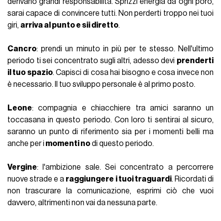
derivano grandi responsabilità. Sprizzi energia da ogni poro,
sarai capace di convincere tutti. Non perderti troppo nei tuoi
giri,
arriva al punto e sii diretto
.
Cancro
: prendi un minuto in più per te stesso. Nell'ultimo
periodo ti sei concentrato sugli altri, adesso devi
prenderti
il tuo spazio
. Capisci di cosa hai bisogno e cosa invece non
è necessario. Il tuo sviluppo personale è al primo posto.
Leone
: compagnia e chiacchiere tra amici saranno un
toccasana in questo periodo. Con loro ti sentirai al sicuro,
saranno un punto di riferimento sia per i momenti belli ma
anche per i
momenti no
di questo periodo.
Vergine
: l'ambizione sale. Sei concentrato a percorrere
nuove strade e a
raggiungere i tuoi traguardi
. Ricordati di
non trascurare la comunicazione, esprimi ciò che vuoi
davvero, altrimenti non vai da nessuna parte.