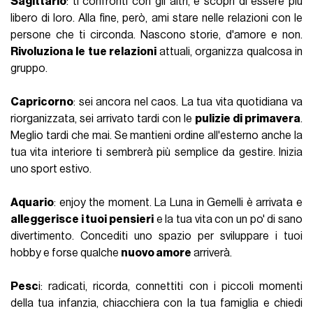
Sagittario
: ti confronti con gli altri, e scopri di essere più
libero di loro. Alla fine, però, ami stare nelle relazioni con le
persone che ti circonda. Nascono storie, d'amore e non.
Rivoluziona le tue relazioni
attuali, organizza qualcosa in
gruppo.
Capricorno
: sei ancora nel caos. La tua vita quotidiana va
riorganizzata, sei arrivato tardi con le
pulizie di primavera
.
Meglio tardi che mai. Se mantieni ordine all'esterno anche la
tua vita interiore ti sembrerà più semplice da gestire. Inizia
uno sport estivo.
Aquario
: enjoy the moment. La Luna in Gemelli è arrivata e
alleggerisce i tuoi pensieri
e la tua vita con un po' di sano
divertimento. Concediti uno spazio per sviluppare i tuoi
hobby e forse qualche
nuovo amore
arriverà.
Pesc
i: radicati, ricorda, connettiti con i piccoli momenti
della tua infanzia, chiacchiera con la tua famiglia e chiedi