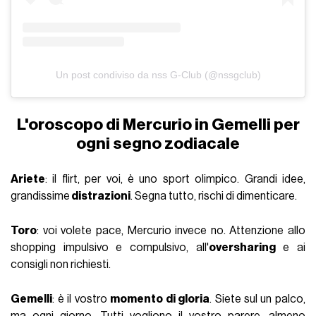
Un post condiviso da nss G-Club (@nssgclub)
L'oroscopo di Mercurio in Gemelli per
ogni segno zodiacale
Ariete
: il flirt, per voi, è uno sport olimpico. Grandi idee,
grandissime
distrazioni
. Segna tutto, rischi di dimenticare.
Toro
: voi volete pace, Mercurio invece no. Attenzione allo
shopping impulsivo e compulsivo, all'
oversharing
e ai
consigli non richiesti.
Gemelli
: è il vostro
momento di gloria
. Siete sul un palco,
ma ogni giorno. Tutti vogliono il vostro parere, almeno