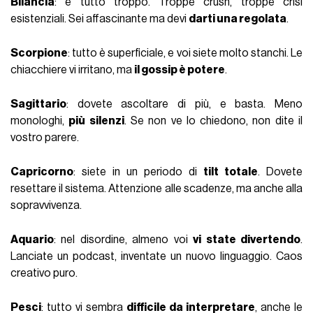
Bilancia
: è tutto troppo. Troppe crush, troppe crisi
esistenziali. Sei affascinante ma devi
darti una regolata
.
Scorpione
: tutto è superficiale, e voi siete molto stanchi. Le
chiacchiere vi irritano, ma
il gossip è potere
.
Sagittario
: dovete ascoltare di più, e basta. Meno
monologhi,
più silenzi
. Se non ve lo chiedono, non dite il
vostro parere.
Capricorno
: siete in un periodo di
tilt totale
. Dovete
resettare il sistema. Attenzione alle scadenze, ma anche alla
sopravvivenza.
Aquario
: nel disordine, almeno voi
vi state divertendo
.
Lanciate un podcast, inventate un nuovo linguaggio. Caos
creativo puro.
Pesci
: tutto vi sembra
difficile da interpretare
, anche le