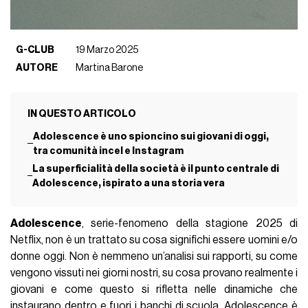
G-CLUB
19 Marzo 2025
AUTORE
Martina Barone
IN QUESTO ARTICOLO
Adolescence è uno spioncino sui giovani di oggi,
tra comunità incel e Instagram
La superficialità della società è il punto centrale di
Adolescence, ispirato a una storia vera
Adolescence
, serie-fenomeno della stagione 2025 di
Netflix, non è un trattato su cosa significhi essere uomini e/o
donne oggi. Non è nemmeno un’analisi sui rapporti, su come
vengono vissuti nei giorni nostri, su cosa provano realmente i
giovani e come questo si rifletta nelle dinamiche che
instaurano dentro e fuori i banchi di scuola. Adolescence è