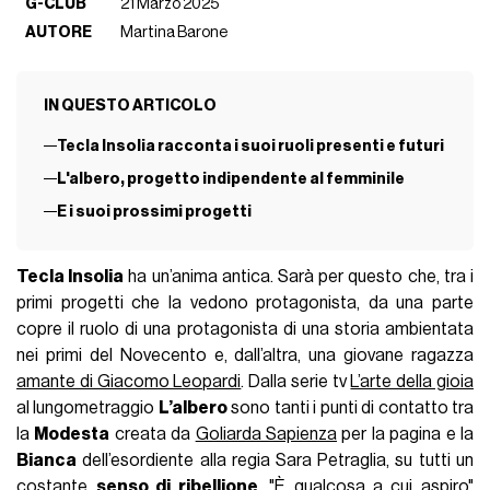
G-CLUB
21 Marzo 2025
AUTORE
Martina Barone
IN QUESTO ARTICOLO
Tecla Insolia racconta i suoi ruoli presenti e futuri
L'albero, progetto indipendente al femminile
E i suoi prossimi progetti
Tecla Insolia
ha un’anima antica. Sarà per questo che, tra i
primi progetti che la vedono protagonista, da una parte
copre il ruolo di una protagonista di una storia ambientata
nei primi del Novecento e, dall’altra, una giovane ragazza
amante di Giacomo Leopardi
. Dalla serie tv
L’arte della gioia
al lungometraggio
L’albero
sono tanti i punti di contatto tra
la
Modesta
creata da
Goliarda Sapienza
per la pagina e la
Bianca
dell’esordiente alla regia Sara Petraglia, su tutti un
costante
senso di ribellione
. "È qualcosa a cui aspiro"