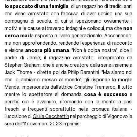
lo spaccato di una famiglia
, di un ragazzino di tredici anni
che viene arrestato con l’accusa di aver ucciso una sua
compagna di scuola, di cui si ispezionano ovviamente i
motivi e le cause attraverso indagini e colloqui, ma che
non
cerca mai
la risposta a livello generazionale. Accennando,
ma non approfondendo, rendendo l’esperienza di racconto
e visione
ancora più umana
. "Non è colpa nostra", dice il
padre di Jamie, il ragazzino arrestato, interpretato da
Stephen Graham, che è anche creatore della serie insieme a
Jack Thorne - diretta poi da Philip Barantini. "Ma siamo noi
che lo abbiamo messo al mondo", gli risponde la moglie
Manda, impersonata dall’attrice Christine Tremarco. Il tutto
mentre lo spettatore si domanda
cosa è successo
e
perché ciò è avvenuto, ritornando con la mente a casi
freschi e frequenti soprattutto nella cronaca italiana -
l’uccisione di
Giulia Cecchettin
nel parcheggio di Vigonovo la
sera dell’11 novembre 2023 in primis.