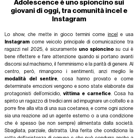
Adolescence è uno spioncino sui
giovani di oggi, tra comunità incel e
Instagram
Lo show, che mette in gioco termini come
incel
e usa
Instagram
come veicolo principale di comunicazione tra
ragazzi nel 2025, è sicuramente
uno spioncino
su cui è
bene riflettere e fare attenzione quando si portano avanti
discorsi sul machismo, il femminismo e la parità di genere. Al
centro, però, rimangono i sentimenti, anzi meglio le
modalità del sentire
, cosa hanno provato e come
determinate emozioni vengono e sono state elaborate dai
protagonisti dell’omicidio,
vittima e carnefice
. Cosa ha
spinto un ragazzo di tredici anni ad impugnare un coltello e a
porre fine alla vita di una sua coetanea, e come ogni azione
sia una reazione ad un agente esterno o a una condizione
che è spesso (se non sempre) alimentata dalla società.
Sbagliata, parziale, distratta. Una ferita che condiziona la