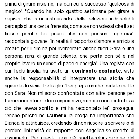
prima di girare insieme, ma con cui è successo "qualcosa di
magico". "Quando hai solo quattro settimane per girare e
capisci che stai instaurando delle relazioni indissolubili
percepisci una certa frenesia, come se non volessi che il set
finisse perché hai paura che non possano ripetersi",
racconta la giovane. "In realtà, il rapporto d’amore e amicizia
creato per il film ha poi riverberato anche fuori. Sara è una
persona rara, di grande talento, che porta con sé e nel
proprio lavoro un senso di pace e energia". Una regista con
cui Tecla Insolia ha avuto un
confronto costante
, vista
anche la responsabilità di interpretare una storia che
riguarda da vicino Petraglia. "Per preparami ho parlato molto
con Sara. Non mi sono confrontata con altre persone per
farmi raccontare le loro esperienze, mi sono concentrata su
ciò che aveva scritto e mi ha raccontato lei", prosegue.
"Anche perché ne
L’albero
la droga ha l’importanza che
Bianca le attribuisce, credendo di non riuscire a scrivere o di
perdere l’intensità del rapporto con Angelica se smette di
assumerla. Per questo non c’è spettacolarizzazione del