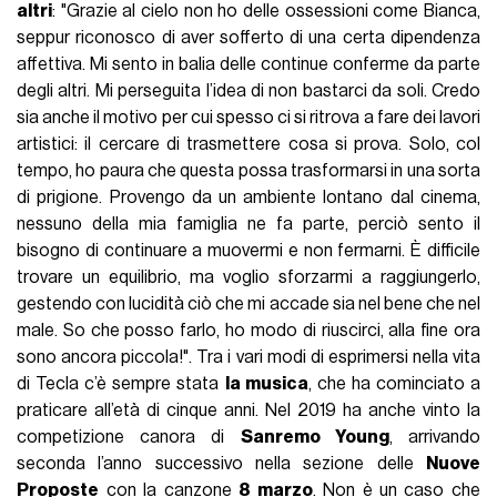
altri
: "Grazie al cielo non ho delle ossessioni come Bianca,
seppur riconosco di aver sofferto di una certa dipendenza
affettiva. Mi sento in balia delle continue conferme da parte
degli altri. Mi perseguita l’idea di non bastarci da soli. Credo
sia anche il motivo per cui spesso ci si ritrova a fare dei lavori
artistici: il cercare di trasmettere cosa si prova. Solo, col
tempo, ho paura che questa possa trasformarsi in una sorta
di prigione. Provengo da un ambiente lontano dal cinema,
nessuno della mia famiglia ne fa parte, perciò sento il
bisogno di continuare a muovermi e non fermarni. È difficile
trovare un equilibrio, ma voglio sforzarmi a raggiungerlo,
gestendo con lucidità ciò che mi accade sia nel bene che nel
male. So che posso farlo, ho modo di riuscirci, alla fine ora
sono ancora piccola!". Tra i vari modi di esprimersi nella vita
di Tecla c’è sempre stata
la musica
, che ha cominciato a
praticare all’età di cinque anni. Nel 2019 ha anche vinto la
competizione canora di
Sanremo Young
, arrivando
seconda l’anno successivo nella sezione delle
Nuove
Proposte
con la canzone
8 marzo
. Non è un caso che