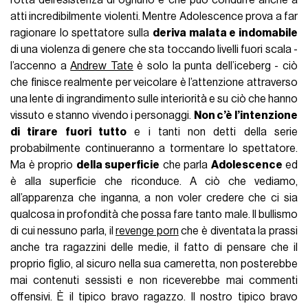
rotta dell’esistenza di ognuno e che può condurre anche a
atti incredibilmente violenti. Mentre Adolescence prova a far
ragionare lo spettatore sulla
deriva malata e indomabile
di una violenza di genere che sta toccando livelli fuori scala -
l’accenno a
Andrew Tate
è solo la punta dell’iceberg - ciò
che finisce realmente per veicolare è l’attenzione attraverso
una lente di ingrandimento sulle interiorità e su ciò che hanno
vissuto e stanno vivendo i personaggi.
Non c’è l’intenzione
di tirare fuori tutto
e i tanti non detti della serie
probabilmente continueranno a tormentare lo spettatore.
Ma è proprio
della superficie
che parla
Adolescence
ed
è alla superficie che riconduce. A ciò che vediamo,
all’apparenza che inganna, a non voler credere che ci sia
qualcosa in profondità che possa fare tanto male. Il bullismo
di cui nessuno parla, il
revenge porn
che è diventata la prassi
anche tra ragazzini delle medie, il fatto di pensare che il
proprio figlio, al sicuro nella sua cameretta, non posterebbe
mai contenuti sessisti e non riceverebbe mai commenti
offensivi. È il tipico bravo ragazzo. Il nostro tipico bravo