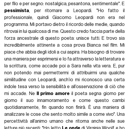
per filo e per segno: nostalgica, pesantona, sentimentale". E
pessimista
, per ritornare a Leopardi. "Ho fatto il
professionale, quindi Giacomo Leopardi non era nel
programma. Mi portavo dietro il ricordo delle medie, quando
ritrovai in lui qualcosa di me. Questo credo faccia parte della
forza ancestrale di questo poeta: unisce tutti. E trovo sia
incredibilmente attinente a cosa prova Bianca nel film. Mi
piace che abbia degli idoli a cui aspira. Ha bisogno di trovare
una maniera per esprimersi e lo fa attraverso la letteratura e
la scrittura, come accade poi a Sara nella vita vera. E, pur
non potendo mai permettermi di attribuirmi una qualche
similitudine con Leopardi, anch’io mi riconosco una certa
indole tesa verso la sensibilità e all’osservazione di ciò che
mi accade. Ne
Il primo amore
il poeta segna giorno per
giorno il suo innamoramento e come questo cambi
quotidianamente, fin quando non finirà. È una maniera di
analizzare le cose che sento molto simile a come vivo". Una
percettività all’animo umano che ritorna anche nelle sue
letture
più recenti: "Ho letto
Le onde
di Virginia Woolf e ho