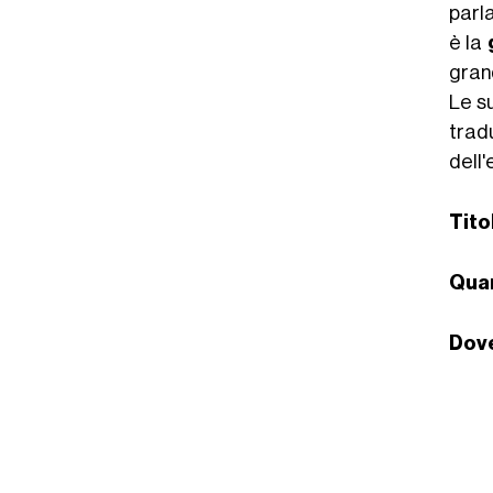
parla
è la
gran
Le su
trad
dell
Tito
Qua
Dov