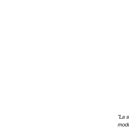
"La s
modo