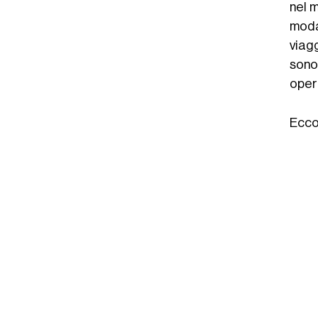
nel m
moda
viagg
sono
oper
Ecc