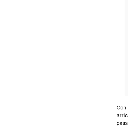
Con 
arric
passa