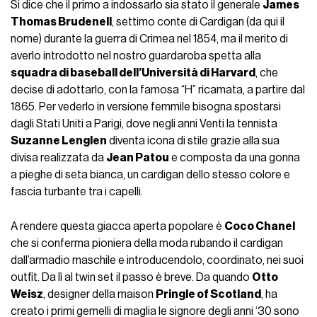
Si dice che il primo a indossarlo sia stato il generale
James
Thomas Brudenell
, settimo conte di Cardigan (da qui il
nome) durante la guerra di Crimea nel 1854, ma il merito di
averlo introdotto nel nostro guardaroba spetta alla
squadra di baseball dell’Università di Harvard
, che
decise di adottarlo, con la famosa “H” ricamata, a partire dal
1865. Per vederlo in versione femmile bisogna spostarsi
dagli Stati Uniti a Parigi, dove negli anni Venti la tennista
Suzanne Lenglen
diventa icona di stile grazie alla sua
divisa realizzata da
Jean Patou
e composta da una gonna
a pieghe di seta bianca, un cardigan dello stesso colore e
fascia turbante tra i capelli.
A rendere questa giacca aperta popolare è
Coco Chanel
che si conferma pioniera della moda rubando il cardigan
dall’armadio maschile e introducendolo, coordinato, nei suoi
outfit. Da lì al twin set il passo è breve. Da quando
Otto
Weisz
, designer della maison
Pringle of Scotland
, ha
creato i primi gemelli di maglia le signore degli anni ‘30 sono