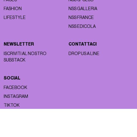
FASHION
NSS GALLERIA
LIFESTYLE
NSS FRANCE
NSS EDICOLA
NEWSLETTER
CONTATTACI
ISCRIVITI AL NOSTRO
DROP US A LINE
SUBSTACK
SOCIAL
FACEBOOK
INSTAGRAM
TIKTOK
Copyright ©2026 nss magazine srls
- All rights reserved
nss magazine srls - P.IVA 12275110968