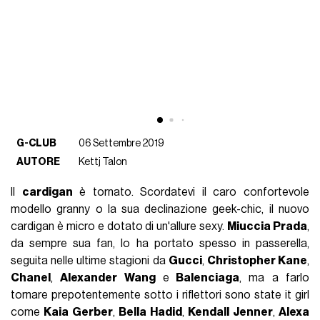
G-CLUB
06 Settembre 2019
AUTORE
Kettj Talon
Il
cardigan
è tornato. Scordatevi il caro confortevole
modello granny o la sua declinazione geek-chic, il nuovo
cardigan è micro e dotato di un'allure sexy.
Miuccia Prada
,
da sempre sua fan, lo ha portato spesso in passerella,
seguita nelle ultime stagioni da
Gucci
,
Christopher Kane
,
Chanel
,
Alexander Wang
e
Balenciaga
, ma a farlo
tornare prepotentemente sotto i riflettori sono state it girl
come
Kaia Gerber
,
Bella Hadid
,
Kendall Jenner
,
Alexa