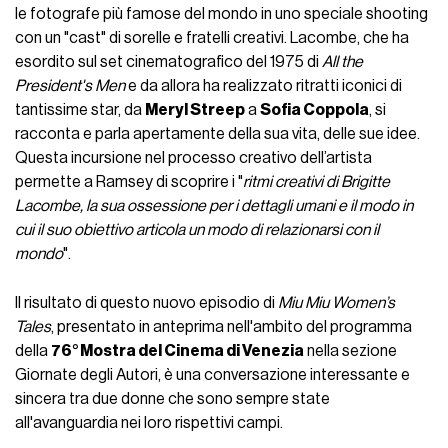
le fotografe più famose del mondo in uno speciale shooting
con un "cast" di sorelle e fratelli creativi. Lacombe, che ha
esordito sul set cinematografico del 1975 di
All the
President's Men
e da allora ha realizzato ritratti iconici di
tantissime star, da
Meryl Streep
a
Sofia Coppola
, si
racconta e parla apertamente della sua vita, delle sue idee.
Questa incursione nel processo creativo dell’artista
permette a Ramsey di scoprire i "
ritmi creativi di Brigitte
Lacombe, la sua ossessione per i dettagli umani e il modo in
cui il suo obiettivo articola un modo di relazionarsi con il
mondo
".
Il risultato di questo nuovo episodio di
Miu Miu Women’s
Tales
, presentato in anteprima nell'ambito del programma
della
76° Mostra del Cinema di Venezia
nella sezione
Giornate degli Autori, è una conversazione interessante e
sincera tra due donne che sono sempre state
all'avanguardia nei loro rispettivi campi.