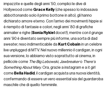
impazzite e quelle degli anni ’50, complici le dive di
Hollywood come
Grace Kelly
(che spesso lo indossava
abbottonando solo il primo bottone in alto), gli hanno
dichiarato amore eterno. Con l’arrivo dei movimenti hippie si
è riempito di fantasie e colori, negli anni ’80 di grafiche
animalier e righe (
Sonia Rykiel
docet!), mentre con il grunge
anni ’90 è diventato sempre più informe, una sorta di dad
sweater, reso indimenticabile da
Kurt Cobain
in un celebre
live unplugged di MTV. Nel nuovo millennio il cardigan, in ogni
sua versione, lo abbiamo visto soprattutto al cinema, in
pellicole come
The Big Lebowski
,
Jawbreaker
o
There's
Something About Mary
. Ora, grazie a instagram e a it girl
come
Bella Hadid
, il cardigan acquista una nuova identità,
confermando di essere un vero essential sia del guardaroba
maschile che di quello femminile.