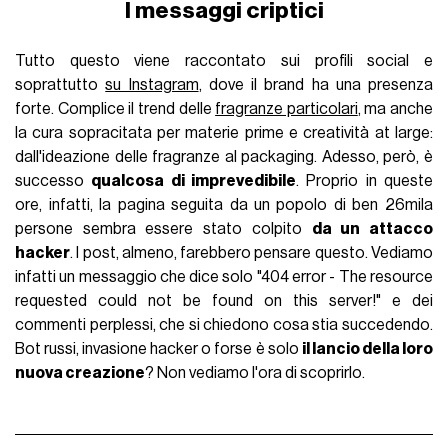
I messaggi criptici
Tutto questo viene raccontato sui profili social e
soprattutto
su Instagram
, dove il brand ha una presenza
forte. Complice il trend delle
fragranze particolari
, ma anche
la cura sopracitata per materie prime e creatività at large:
dall'ideazione delle fragranze al packaging. Adesso, però, è
successo
qualcosa di imprevedibile
. Proprio in queste
ore, infatti, la pagina seguita da un popolo di ben 26mila
persone sembra essere stato colpito
da un attacco
hacker
. I post, almeno, farebbero pensare questo. Vediamo
infatti un messaggio che dice solo "404 error - The resource
requested could not be found on this server!" e dei
commenti perplessi, che si chiedono cosa stia succedendo.
Bot russi, invasione hacker o forse è solo
il lancio della loro
nuova creazione
? Non vediamo l'ora di scoprirlo.