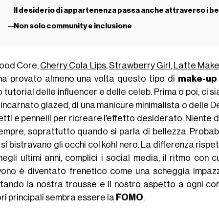
Il desiderio di appartenenza passa anche attraverso i b
Non solo community e inclusione
hood Core,
Cherry Cola Lips
,
Strawberry Girl
,
Latte Mak
ha provato almeno una volta questo tipo di
make-up 
 tutorial delle influencer e delle celeb. Prima o poi, ci 
n incarnato glazed, di una manicure minimalista o delle 
tti e pennelli per ricreare l’effetto desiderato. Niente d
empre, soprattutto quando si parla di bellezza. Probab
 si bistravano gli occhi col kohl nero. La differenza rispe
negli ultimi anni, complici i social media, il ritmo con
vono è diventato frenetico come una scheggia impazzit
tando la nostra trousse e il nostro aspetto a ogni core
ri principali sembra essere la
FOMO
.