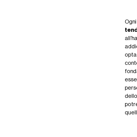
Ogni
tend
all’
addi
opta
cont
fond
esse
pers
dell
potr
quel