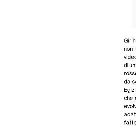
Girl
non 
video
di u
rosse
da s
Egizi
che 
evol
adat
fatto