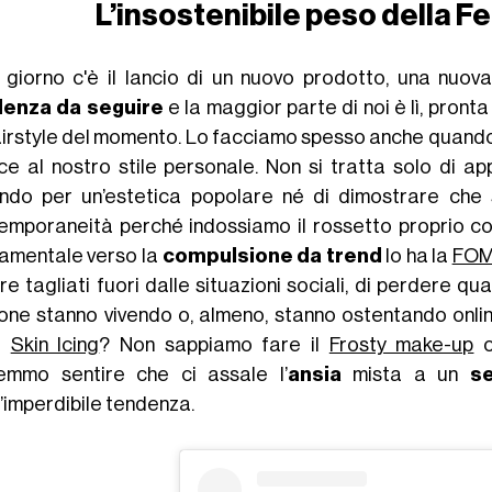
L’insostenibile peso della
Fe
 giorno c'è il lancio di un nuovo prodotto, una nuo
enza da seguire
e la maggior parte di noi è lì, pront
hairstyle del momento. Lo facciamo spesso anche quando q
ce al nostro stile personale. Non si tratta solo di ap
ndo per un’estetica popolare né di dimostrare che
emporaneità perché indossiamo il rossetto proprio co
amentale verso la
compulsione da trend
lo ha la
FO
re tagliati fuori dalle situazioni sociali, di perdere q
one stanno vivendo o, almeno, stanno ostentando onli
o
Skin Icing
? Non sappiamo fare il
Frosty make-up
c
emmo sentire che ci assale l’
ansia
mista a un
s
l’imperdibile tendenza.