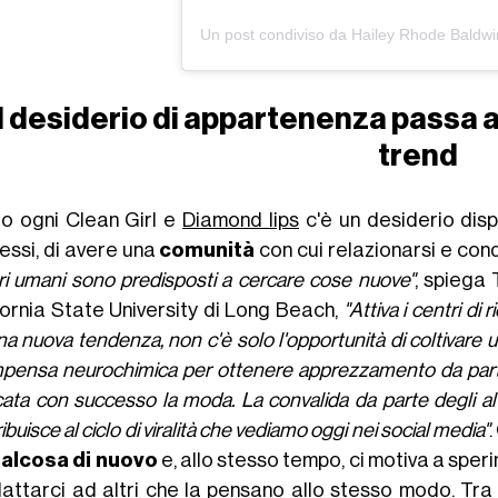
Il desiderio di appartenenza passa 
trend
ro ogni Clean Girl e
Diamond lips
c'è un desiderio disp
essi, di avere una
comunità
con cui relazionarsi e con
ri umani sono predisposti a cercare cose nuove"
, spiega 
fornia State University di Long Beach,
"Attiva i centri d
na nuova tendenza, non c'è solo l'opportunità di coltivare 
mpensa neurochimica per ottenere apprezzamento da parte 
cata con successo la moda. La convalida da parte degli alt
ibuisce al ciclo di viralità che vediamo oggi nei social media"
alcosa di nuovo
e, allo stesso tempo, ci motiva a spe
dattarci ad altri che la pensano allo stesso modo. Tra r