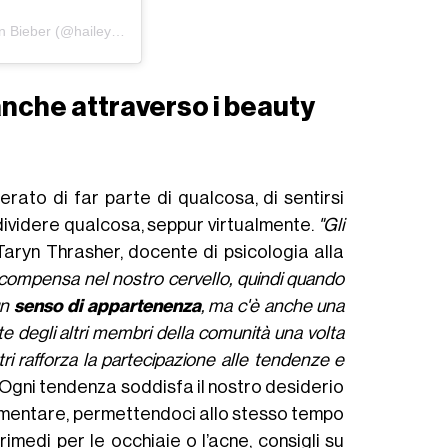
Un post condiviso da Hailey Rhode Baldwin Bieber (@haileybieber)
anche attraverso i beauty
erato di far parte di qualcosa, di sentirsi
dividere qualcosa, seppur virtualmente.
"Gli
Taryn Thrasher, docente di psicologia alla
i ricompensa nel nostro cervello, quindi quando
un
senso di appartenenza
, ma c'è anche una
degli altri membri della comunità una volta
ri rafforza la partecipazione alle tendenze e
. Ogni tendenza soddisfa il nostro desiderio
rimentare, permettendoci allo stesso tempo
imedi per le occhiaie o l’acne, consigli su