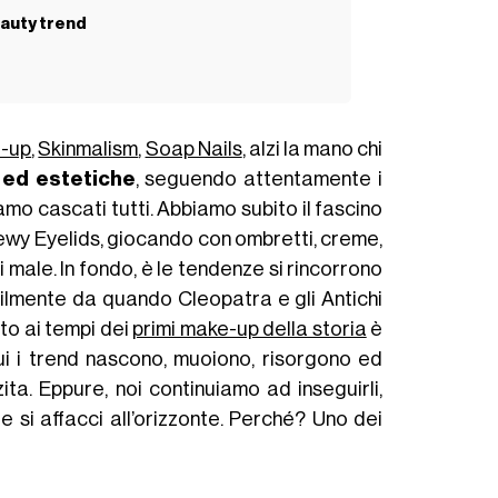
eauty trend
e-up
,
Skinmalism
,
Soap Nails
, alzi la mano chi
ed estetiche
, seguendo attentamente i
siamo cascati tutti. Abbiamo subito il fascino
Dewy Eyelids, giocando con ombretti, creme,
i male. In fondo, è le tendenze si rincorrono
ilmente da quando Cleopatra e gli Antichi
tto ai tempi dei
primi make-up della storia
è
 cui i trend nascono, muoiono, risorgono ed
a. Eppure, noi continuiamo ad inseguirli,
 si affacci all’orizzonte. Perché? Uno dei