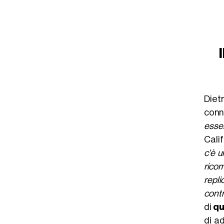
Diet
conn
esse
Cali
c'è u
rico
repli
contr
di
qu
di a