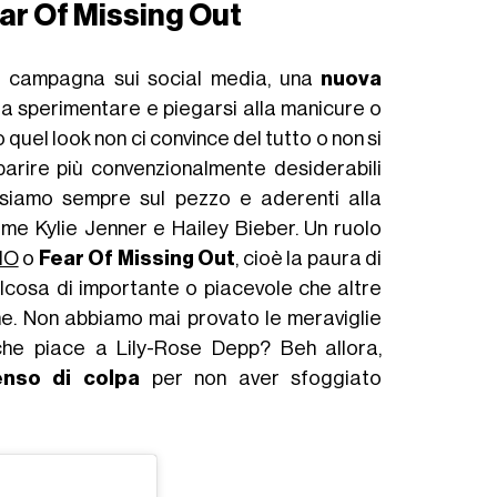
ar Of Missing Out
va campagna sui social media, una
nuova
a a sperimentare e piegarsi alla manicure o
uel look non ci convince del tutto o non si
parire più convenzionalmente desiderabili
 siamo sempre sul pezzo e aderenti alla
me Kylie Jenner e Hailey Bieber. Un ruolo
MO
o
Fear Of Missing Out
, cioè la paura di
ualcosa di importante o piacevole che altre
ne. Non abbiamo mai provato le meraviglie
he piace a Lily-Rose Depp? Beh allora,
enso di colpa
per non aver sfoggiato