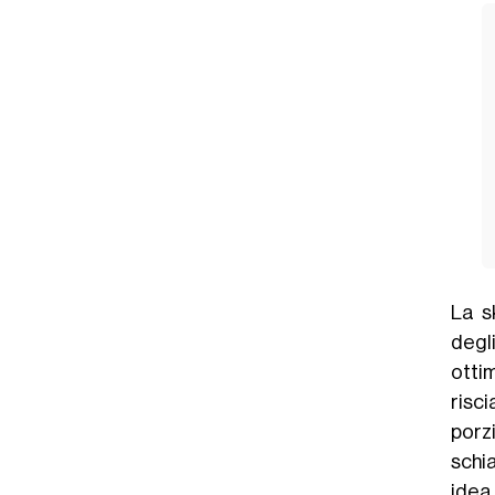
La s
degl
ottim
risci
porz
schi
ide