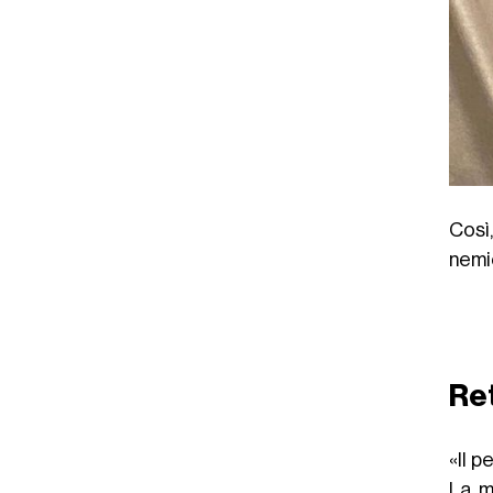
Così
nemi
Ret
«Il p
La m