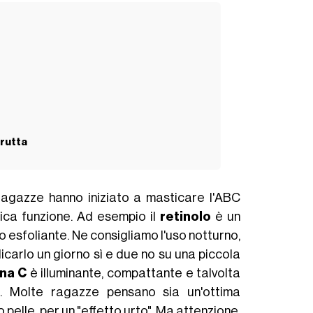
frutta
 ragazze hanno iniziato a masticare l'ABC
ica funzione. Ad esempio il
retinolo
è un
o esfoliante. Ne consigliamo l'uso notturno,
licarlo un giorno sì e due no su una piccola
na C
è illuminante, compattante e talvolta
de. Molte ragazze pensano sia un'ottima
o pelle, per un "effetto urto". Ma attenzione,