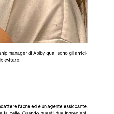
rship manager di
Abiby
, quali sono gli amici-
o evitare.
combattere l'acne ed è un agente essiccante.
e la pelle. Quando questi due ingredienti