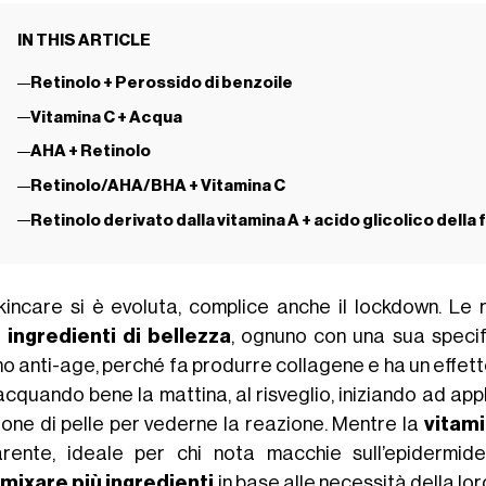
IN THIS ARTICLE
Retinolo + Perossido di benzoile
Vitamina C + Acqua
AHA + Retinolo
Retinolo/AHA/BHA + Vitamina C
Retinolo derivato dalla vitamina A + acido glicolico della 
kincare si è evoluta, complice anche il lockdown. Le
i
ingredienti di bellezza
, ognuno con una sua specif
o anti-age, perché fa produrre collagene e ha un effett
acquando bene la mattina, al risveglio, iniziando ad app
ione di pelle per vederne la reazione. Mentre la
vitami
arente, ideale per chi nota macchie sull’epidermi
a
mixare più ingredienti
in base alle necessità della lor