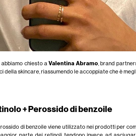
, abbiamo chiesto a
Valentina Abramo
, brand partne
ci della skincare, riassumendo le accoppiate che è megli
inolo + Perossido di benzoile
erossido di benzoile viene utilizzato nei prodotti per 
aggior parte dei retinoli tendono invece ad asciugar