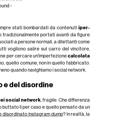
ound -
empre stati bombardati da contenuti
iper-
o tradizionalmente portati avanti da figure
sociati a persone normali, a dilettanti come
tti vogliono salire sul carro del vincitore,
one per cercare un'imperfezione
calcolata
ino, quello comune, non in quello fabbricato.
meno quando navighiamo i social network.
 e del disordine
dei social network
, fragile. Che differenza
o buttato lì per caso e quello pensato da un
e disordinato Instagram dump
? In realtà, la