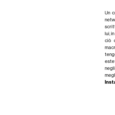
Un c
netwo
scrit
lui, 
ciò 
macr
teng
estet
negl
megl
Ins