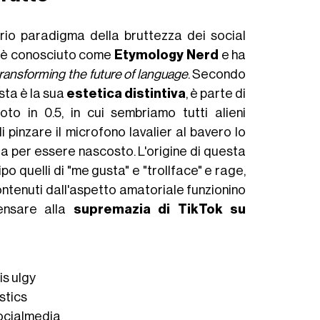
prio paradigma della bruttezza dei social
, è conosciuto come
Etymology Nerd
e ha
ransforming the future of language
. Secondo
esta è la sua
estetica distintiva
, è parte di
to in 0.5, in cui sembriamo tutti alieni
pinzare il microfono lavalier al bavero lo
 per essere nascosto. L'origine di questa
po quelli di "me gusta" e "trollface" e rage,
ontenuti dall'aspetto amatoriale funzionino
pensare alla
supremazia di TikTok su
is ulgy
istics
ocialmedia