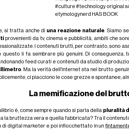
#culture
#technology
original s
etymologynerd HAS BOOK
e, si tratta anche di
una reazione naturale
. Siamo s
ti
provenienti da tv, cinema e pubblicità, ambiti che son
ssionalizzate. I contenuti brutti, per contrasto, sono as
e questo li fa sembrare più genuini. Di conseguenza, tu
ndonando feed curati e contenuti da studio di produzi
illimetro
. Ma la verità dell'internet sta nel brutto genu
licemente, ci piacciono le cose grezze e spontanee, al
La memificazione del brutto
uilibrio è, come sempre quando si parla della
pluralità 
ra la bruttezza vera e quella fabbricata? Tra il contenut
di digital marketer e poi infiocchettato in un
fintament