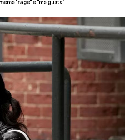
i meme "rage" e "me gusta"