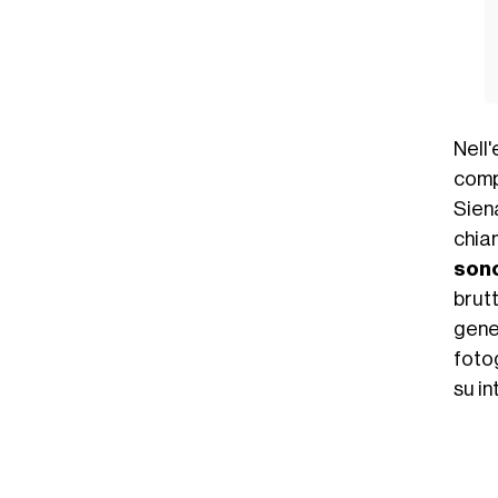
Nell
comp
Sien
chia
son
brut
gener
fotog
su i