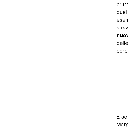
brut
quei
esem
stes
nuov
dell
cerca
E se
Marg