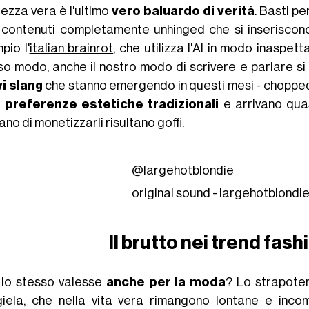
tezza vera è l'ultimo
vero baluardo di verità
. Basti p
 contenuti completamente unhinged che si inseriscono
pio l'
italian brainrot
, che utilizza l'AI in modo inaspett
so modo, anche il nostro modo di scrivere e parlare si
i slang
che stanno emergendo in questi mesi - chopped,
e
preferenze estetiche tradizionali
e arrivano qua
no di monetizzarli risultano goffi.
@largehotblondie
original sound - largehotblondi
Il brutto nei trend fas
 lo stesso valesse
anche per la moda
? Lo strapote
iela, che nella vita vera rimangono lontane e inco