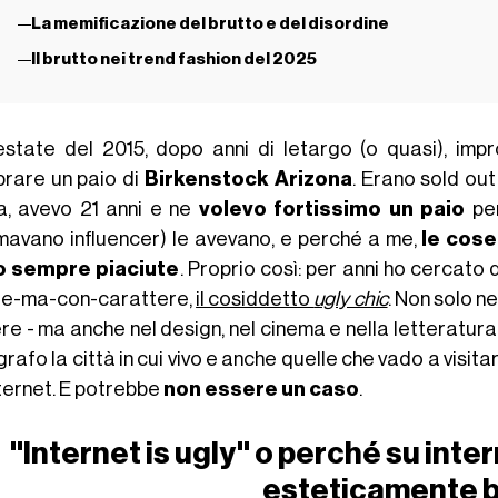
La memificazione del brutto e del disordine
Il brutto nei trend fashion del 2025
'estate del 2015, dopo anni di letargo (o quasi), impro
rare un paio di
Birkenstock Arizona
. Erano sold ou
a, avevo 21 anni e ne
volevo fortissimo un paio
per
mavano influencer) le avevano, e perché a me,
le cose
o sempre piaciute
. Proprio così: per anni ho cercato
te-ma-con-carattere,
il cosiddetto
ugly chic
. Non solo n
e - ma anche nel design, nel cinema e nella letteratura,
rafo la città in cui vivo e anche quelle che vado a vis
nternet. E potrebbe
non essere un caso
.
"Internet is ugly" o perché su inte
esteticamente b