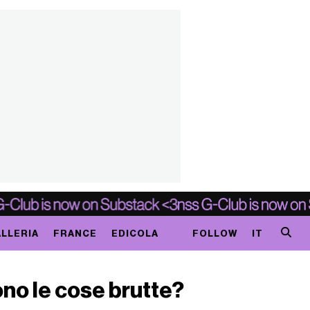
LLERIA
FRANCE
EDICOLA
FOLLOW
IT
ono le cose brutte?