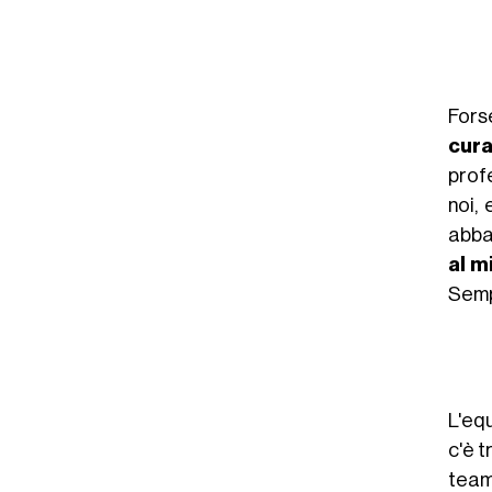
Fors
cura
profe
noi, 
abba
al m
Semp
L'eq
c'è t
team 