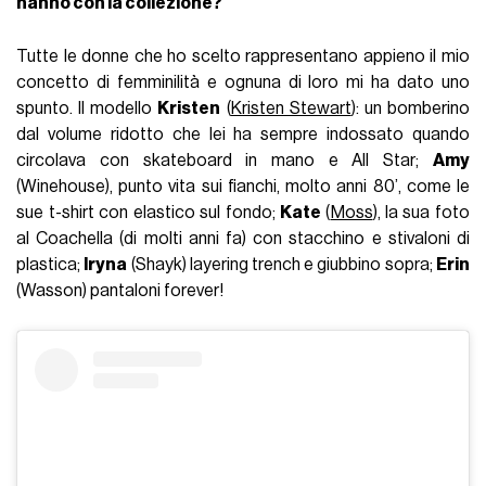
hanno con la collezione?
Tutte le donne che ho scelto rappresentano appieno il mio
concetto di femminilità e ognuna di loro mi ha dato uno
spunto. Il modello
Kristen
(
Kristen Stewart
): un bomberino
dal volume ridotto che lei ha sempre indossato quando
circolava con skateboard in mano e All Star;
Amy
(Winehouse), punto vita sui fianchi, molto anni 80’, come le
sue t-shirt con elastico sul fondo;
Kate
(
Moss
), la sua foto
al Coachella (di molti anni fa) con stacchino e stivaloni di
plastica;
Iryna
(Shayk) layering trench e giubbino sopra;
Erin
(Wasson) pantaloni forever!