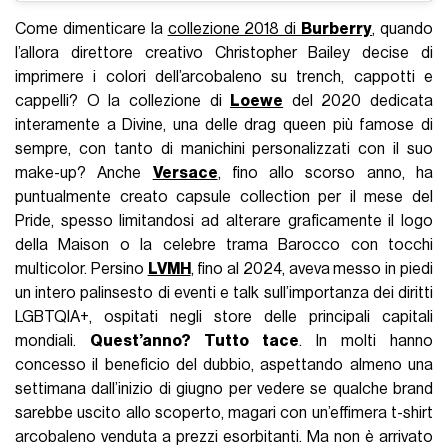
Come dimenticare la
collezione 2018 di
Burberry
, quando
l’allora direttore creativo Christopher Bailey decise di
imprimere i colori dell’arcobaleno su trench, cappotti e
cappelli? O la collezione di
Loewe
del 2020 dedicata
interamente a Divine, una delle drag queen più famose di
sempre, con tanto di manichini personalizzati con il suo
make-up? Anche
Versace
, fino allo scorso anno, ha
puntualmente creato capsule collection per il mese del
Pride, spesso limitandosi ad alterare graficamente il logo
della Maison o la celebre trama Barocco con tocchi
multicolor. Persino
LVMH
, fino al 2024, aveva messo in piedi
un intero palinsesto di eventi e talk sull’importanza dei diritti
LGBTQIA+, ospitati negli store delle principali capitali
mondiali.
Quest’anno? Tutto tace
. In molti hanno
concesso il beneficio del dubbio, aspettando almeno una
settimana dall’inizio di giugno per vedere se qualche brand
sarebbe uscito allo scoperto, magari con un’effimera t-shirt
arcobaleno venduta a prezzi esorbitanti. Ma non è arrivato