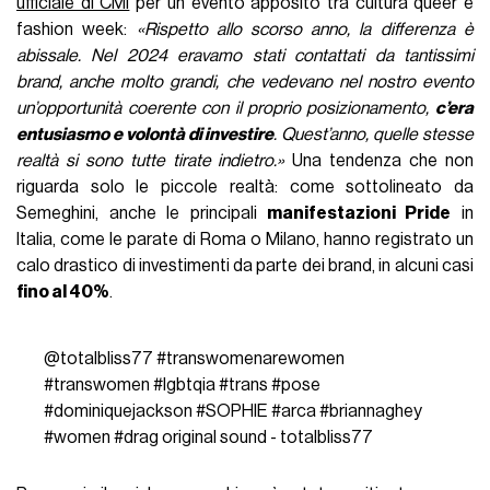
ufficiale di CMI
per un evento apposito tra cultura queer e
fashion week:
«Rispetto allo scorso anno, la differenza è
abissale. Nel 2024 eravamo stati contattati da tantissimi
brand, anche molto grandi, che vedevano nel nostro evento
un’opportunità coerente con il proprio posizionamento,
c’era
entusiasmo e volontà di investire
. Quest’anno, quelle stesse
realtà si sono tutte tirate indietro.»
Una tendenza che non
riguarda solo le piccole realtà: come sottolineato da
Semeghini, anche le principali
manifestazioni Pride
in
Italia, come le parate di Roma o Milano, hanno registrato un
calo drastico di investimenti da parte dei brand, in alcuni casi
fino al 40%
.
@totalbliss77
#transwomenarewomen
#transwomen
#lgbtqia
#trans
#pose
#dominiquejackson
#SOPHIE
#arca
#briannaghey
#women
#drag
original sound - totalbliss77