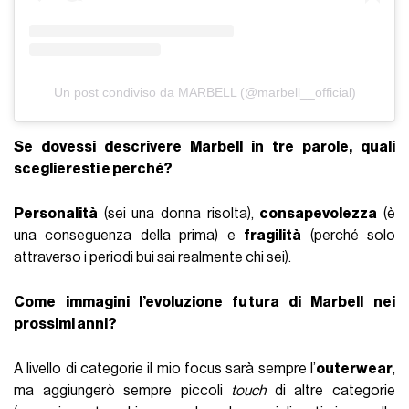
Un post condiviso da MARBELL (@marbell__official)
Se dovessi descrivere Marbell in tre parole, quali
sceglieresti e perché?
Personalità
(sei una donna risolta),
consapevolezza
(è
una conseguenza della prima) e
fragilità
(perché solo
attraverso i periodi bui sai realmente chi sei).
Come immagini l’evoluzione futura di Marbell nei
prossimi anni?
A livello di categorie il mio focus sarà sempre l’
outerwear
,
ma aggiungerò sempre piccoli
touch
di altre categorie