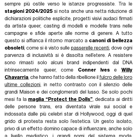
sempre più ostile verso le istanze progressiste. Tra le
stagioni 2024/2025
si nota anche una netta riduzione di
dichiarazioni politiche esplicite, progetti visivi audaci firmati
da artistə queer, casting di modelli e modelle trans nelle
campagne e sfide aperte alle norme di genere. A tutto
questo si affianca il ritorno marcato a
canoni di bellezza
obsoleti
, come si è visto sulle
passerelle recenti
, dove ogni
parvenza di inclusività si è dissolta nell’etere. A resistere
sono rimasti solo alcuni brand indipendenti dal DNA
intrinsecamente queer, come
Conner Ives
e
Willy
Chavarria
, che hanno fatto della ribellione il
fulcro delle loro
ultime collezioni
, in netto contrasto con il silenzio delle
grandi Maison e dei conglomerati del lusso. Se solo pochi
mesi fa la
maglia “Protect the Dolls”
, dedicata ai diritti
delle persone trans, era diventata virale sui social e
indossata dalle più celebri star di Hollywood, oggi di quel
grido di protesta resta solo l’estetica. Un gesto isolato,
privo di un effetto domino capace di influenzare, anche solo
a livello mediatico, i grandi nomi del sistema moda,