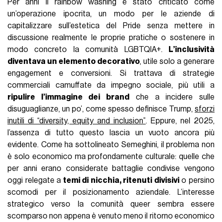
Per anni il rainbow washing è stato criticato come
un’operazione ipocrita, un modo per le aziende di
capitalizzare sull’estetica del Pride senza mettere in
discussione realmente le proprie pratiche o sostenere in
modo concreto la comunità LGBTQIA+.
L’inclusività
diventava un elemento decorativo
, utile solo a generare
engagement e conversioni. Si trattava di strategie
commerciali camuffate da impegno sociale, più utili a
ripulire l’immagine dei brand
che a incidere sulle
disuguaglianze, un po’, come spesso definisce Trump,
sforzi
inutili di “diversity, equity and inclusion”
. Eppure, nel 2025,
l’assenza di tutto questo lascia un vuoto ancora più
evidente. Come ha sottolineato Semeghini, il problema non
è solo economico ma profondamente culturale: quelle che
per anni erano considerate battaglie condivise vengono
oggi relegate a
temi di nicchia, ritenuti divisivi
o persino
scomodi per il posizionamento aziendale. L’interesse
strategico verso la comunità queer sembra essere
scomparso non appena è venuto meno il ritorno economico