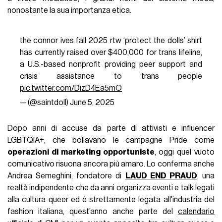
nonostante la sua importanza etica.
the connor ives fall 2025 rtw ‘protect the dolls’ shirt
has currently raised over $400,000 for trans lifeline,
a U.S.-based nonprofit providing peer support and
crisis assistance to trans people
pic.twitter.com/DizD4Ea5mO
— (@saintdoII)
June 5, 2025
Dopo anni di accuse da parte di attivisti e influencer
LGBTQIA+, che bollavano le campagne Pride come
operazioni di marketing opportuniste
, oggi quel vuoto
comunicativo risuona ancora più amaro. Lo conferma anche
Andrea Semeghini, fondatore di
LAUD END PRAUD
, una
realtà indipendente che da anni organizza eventi e talk legati
alla cultura queer ed è strettamente legata all'industria del
fashion italiana, quest’anno anche parte del
calendario