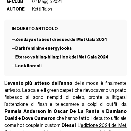
G-CLUB
07 Maggio 2024
AUTORE
Kettj Talon
IN QUESTO ARTICOLO
Zendaya è la best dressed del Met Gala 2024
Dark feminine energy looks
Etereo vs bling-bling: i look del Met Gala 2024
Look floreali
L’
evento più atteso dell’anno
della moda è finalmente
arrivato. Le scale e il green carpet che rievocavano un prato
fiabesco si sono riempiti di celeb, pronte a litigarsi
l’attenzione di flash e telecamere a colpi di outfit: da
Pamela Anderson in Oscar De La Renta
a
Damiano
David e Dove Cameron
che hanno fatto il debutto ufficiale
come hot couple in custom
Diesel
. L'
edizione 2024 del Met