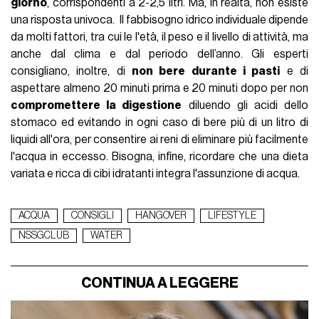
giorno
, corrispondenti a 2-2,5 litri. Ma, in realtà, non esiste
una risposta univoca. Il fabbisogno idrico individuale dipende
da molti fattori, tra cui le l'età, il peso e il livello di attività, ma
anche dal clima e dal periodo dell’anno. Gli esperti
consigliano, inoltre, di
non bere durante i pasti
e di
aspettare almeno 20 minuti prima e 20 minuti dopo per non
compromettere la digestione
diluendo gli acidi dello
stomaco ed evitando in ogni caso di bere più di un litro di
liquidi all'ora, per consentire ai reni di eliminare più facilmente
l'acqua in eccesso. Bisogna, infine, ricordare che una dieta
variata e ricca di cibi idratanti integra l'assunzione di acqua.
ACQUA
CONSIGLI
HANGOVER
LIFESTYLE
NSSGCLUB
WATER
CONTINUA A LEGGERE