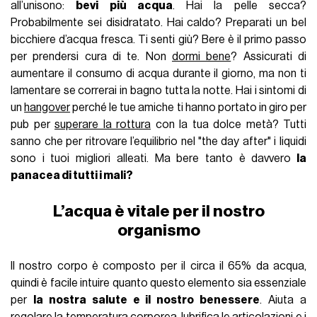
all’unisono:
bevi più acqua
. Hai la pelle secca?
Probabilmente sei disidratato. Hai caldo? Preparati un bel
bicchiere d’acqua fresca. Ti senti giù? Bere è il primo passo
per prendersi cura di te. Non
dormi bene
? Assicurati di
aumentare il consumo di acqua durante il giorno, ma non ti
lamentare se correrai in bagno tutta la notte. Hai i sintomi di
un
hangover
perché le tue amiche ti hanno portato in giro per
pub per
superare la rottura
con la tua dolce metà? Tutti
sanno che per ritrovare l’equilibrio nel "the day after" i liquidi
sono i tuoi migliori alleati. Ma bere tanto è davvero
la
panacea di tutti i mali?
L’acqua è vitale per il nostro
organismo
Il nostro corpo è composto per il circa il 65% da acqua,
quindi è facile intuire quanto questo elemento sia essenziale
per
la nostra salute e il nostro benessere
. Aiuta a