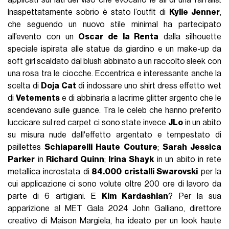
Inaspettatamente sobrio è stato l’outfit di
Kylie Jenner
,
che seguendo un nuovo stile minimal ha partecipato
all’evento con un
Oscar de la Renta
dalla silhouette
speciale ispirata alle statue da giardino e un make-up da
soft girl scaldato dal blush abbinato a un raccolto sleek con
una rosa tra le ciocche. Eccentrica e interessante anche la
scelta di
Doja Cat
di indossare uno shirt dress effetto wet
di
Vetements
e di abbinarla a lacrime glitter argento che le
scendevano sulle guance. Tra le celeb che hanno preferito
luccicare sul red carpet ci sono state invece
JLo
in un abito
su misura nude dall'effetto argentato e tempestato di
paillettes
Schiaparelli Haute Couture
;
Sarah Jessica
Parker
in
Richard Quinn
;
Irina Shayk
in un abito in rete
metallica incrostata di
84.000 cristalli Swarovski
per la
cui applicazione ci sono volute oltre 200 ore di lavoro da
parte di 6 artigiani. E
Kim Kardashian
? Per la sua
apparizione al MET Gala 2024 John Galliano, direttore
creativo di Maison Margiela, ha ideato per un look haute