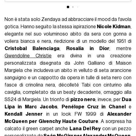
Non è stata solo Zendaya ad abbracciare il mood da favola
gotica. Hanno seguito la stessa ispirazione
Nicole Kidman
,
elegante nel suo voluminoso abito da sera con gonna a
voliera bianca e nera, riedizione di un modello del 1951 di
Cristobal Balenciaga
;
Rosalía in Dior
; mentre
Gwendoline Christie
era divina in una creazione
personalizzata disegnata da John Galliano di Maison
Margiela che includeva un abito in velluto di seta arancione
sanguigno e un cappotto da opera in tulle di seta nero con
fasce di crinolina nera, décolleté Tabi con cinturino alla
caviglia, completato da un beaty decadente, omaggio alla
SS24 di Margiela. Un trionfo di
pizzo nero
, invece, per
Dua
Lipa in Marc Jacobs
,
Penélope Cruz in Chanel
e
Kendall Jenner
in un look FW 1999 di
Alexander
McQueen per Givenchy Haute Couture
. A sorpresa ha
calcato il green carpet anche
Lana Del Rey
con un pezzo