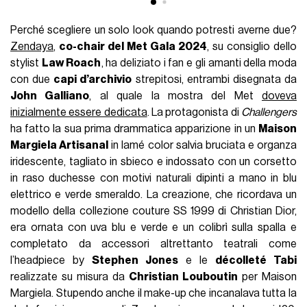
Perché scegliere un solo look quando potresti averne due?
Zendaya
,
co-chair del Met Gala 2024
, su consiglio dello
stylist
Law Roach
, ha deliziato i fan e gli amanti della moda
con due
capi d’archivio
strepitosi, entrambi disegnata da
John Galliano
, al quale la mostra del Met
doveva
inizialmente essere dedicata
. La protagonista di
Challengers
ha fatto la sua prima drammatica apparizione in un
Maison
Margiela Artisanal
in lamé color salvia bruciata e organza
iridescente, tagliato in sbieco e indossato con un corsetto
in raso duchesse con motivi naturali dipinti a mano in blu
elettrico e verde smeraldo. La creazione, che ricordava un
modello della collezione couture SS 1999 di Christian Dior,
era ornata con uva blu e verde e un colibrì sulla spalla e
completato da accessori altrettanto teatrali come
l’headpiece by
Stephen Jones
e le
décolleté Tabi
realizzate su misura da
Christian Louboutin
per Maison
Margiela. Stupendo anche il make-up che incanalava tutta la