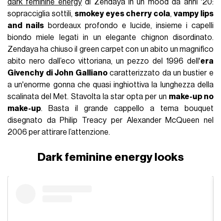
dark feminine energy
di Zendaya in un mood da anni '20:
sopracciglia sottili,
smokey eyes cherry cola
,
vampy lips
and nails
bordeaux profondo e lucide, insieme i capelli
biondo miele legati in un elegante chignon disordinato.
Zendaya ha chiuso il green carpet con un abito un magnifico
abito nero dall’eco vittoriana, un pezzo del 1996 dell'
era
Givenchy di John Galliano
caratterizzato da un bustier e
a un'enorme gonna che quasi inghiottiva la lunghezza della
scalinata del Met. Stavolta la star opta per un
make-up no
make-up
. Basta il grande cappello a tema bouquet
disegnato da Philip Treacy per Alexander McQueen nel
2006 per attirare l’attenzione.
Dark feminine energy looks