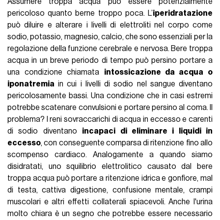
Assumere troppa acqua può essere potenzialmente
pericoloso quanto berne troppo poca. L’
iperidratazione
può diluire e alterare i livelli di elettroliti nel corpo come
sodio, potassio, magnesio, calcio, che sono essenziali per la
regolazione della funzione cerebrale e nervosa. Bere troppa
acqua in un breve periodo di tempo può persino portare a
una condizione chiamata
intossicazione da acqua o
iponatremia
in cui i livelli di sodio nel sangue diventano
pericolosamente bassi. Una condizione che in casi estremi
potrebbe scatenare convulsioni e portare persino al coma. Il
problema? I reni sovraccarichi di acqua in eccesso e carenti
di sodio diventano
incapaci di eliminare i liquidi in
eccesso
, con conseguente comparsa di ritenzione fino allo
scompenso cardiaco. Analogamente a quando siamo
disidratati, uno squilibrio elettrolitico causato dal bere
troppa acqua può portare a ritenzione idrica e gonfiore, mal
di testa, cattiva digestione, confusione mentale, crampi
muscolari e altri effetti collaterali spiacevoli. Anche l'urina
molto chiara è un segno che potrebbe essere necessario