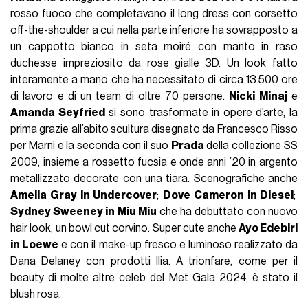
rosso fuoco che completavano il long dress con corsetto
off-the-shoulder a cui nella parte inferiore ha sovrapposto a
un cappotto bianco in seta moiré con manto in raso
duchesse impreziosito da rose gialle 3D. Un look fatto
interamente a mano che ha necessitato di circa 13.500 ore
di lavoro e di un team di oltre 70 persone.
Nicki Minaj
e
Amanda Seyfried
si sono trasformate in opere d’arte, la
prima grazie all’abito scultura disegnato da Francesco Risso
per Marni e la seconda con il suo
Prada
della collezione SS
2009, insieme a rossetto fucsia e onde anni ’20 in argento
metallizzato decorate con una tiara. Scenografiche anche
Amelia Gray in Undercover
;
Dove Cameron in Diesel
;
Sydney Sweeney in
Miu Miu
che ha debuttato con nuovo
hair look, un bowl cut corvino. Super cute anche
Ayo Edebiri
in Loewe
e con il make-up fresco e luminoso realizzato da
Dana Delaney con prodotti Ilia. A trionfare, come per il
beauty di molte altre celeb del Met Gala 2024, è stato il
blush rosa.