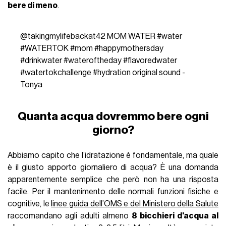
bere di meno
.
@takingmylifebackat42
MOM WATER
#water
#WATERTOK
#mom
#happymothersday
#drinkwater
#wateroftheday
#flavoredwater
#watertokchallenge
#hydration
original sound -
Tonya
Quanta acqua dovremmo bere ogni
giorno?
Abbiamo capito che l’idratazione è fondamentale, ma quale
è il giusto apporto giornaliero di acqua? È una domanda
apparentemente semplice che però non ha una risposta
facile. Per il mantenimento delle normali funzioni fisiche e
cognitive, le
linee guida dell’OMS e del Ministero della Salute
raccomandano agli adulti almeno
8 bicchieri d'acqua al