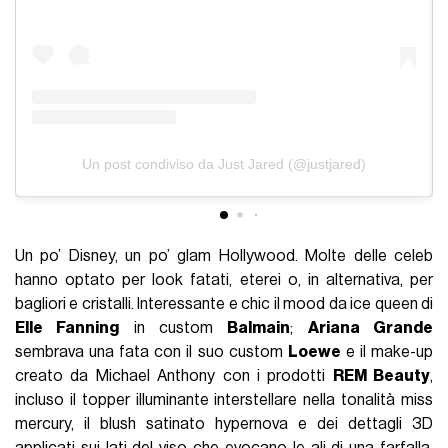
Un post condiviso da Just Jared (@justjared)
Un po’ Disney, un po’ glam Hollywood. Molte delle celeb
hanno optato per look fatati, eterei o, in alternativa, per
bagliori e cristalli. Interessante e chic il mood da ice queen di
Elle Fanning
in custom
Balmain
;
Ariana Grande
sembrava una fata con il suo custom
Loewe
e il make-up
creato da Michael Anthony con i prodotti
REM Beauty
,
incluso il topper illuminante interstellare nella tonalità miss
mercury, il blush satinato hypernova e dei dettagli 3D
applicati sui lati del viso che evocano le ali di una farfalla.