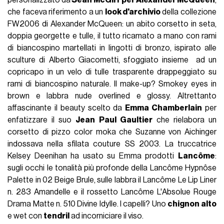
personalizzato da
Seán McGirr per Alexander McQueen
,
che faceva riferimento a un
look d'archivio
della collezione
FW2006 di Alexander McQueen: un abito corsetto in seta,
doppia georgette e tulle, il tutto ricamato a mano con rami
di biancospino martellati in lingotti di bronzo, ispirato alle
sculture di Alberto Giacometti, sfoggiato insieme ad un
copricapo in un velo di tulle trasparente drappeggiato su
rami di biancospino naturale. Il make-up?
Smokey eyes in
brown e labbra nude overlined e glossy.
Altrettanto
affascinante il beauty scelto da
Emma Chamberlain
per
enfatizzare il suo
Jean Paul Gaultier
che rielabora un
corsetto di pizzo color moka che Suzanne von Aichinger
indossava nella sfilata couture SS 2003. La truccatrice
Kelsey Deenihan ha usato su Emma prodotti
Lancôme
:
sugli occhi le tonalità più profonde della Lancôme Hypnôse
Palette in 02 Beige Brule, sulle labbra il Lancôme Le Lip Liner
n. 283 Amandelle e il rossetto Lancôme L'Absolue Rouge
Drama Matte n. 510 Divine Idylle. I capelli? Uno
chignon alto
e wet con
tendril
ad incorniciare il viso.