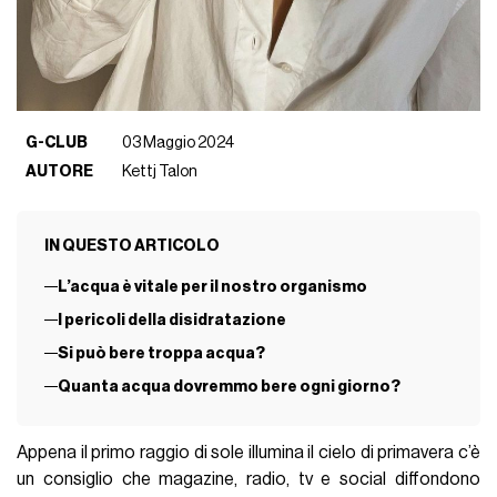
G-CLUB
03 Maggio 2024
AUTORE
Kettj Talon
IN QUESTO ARTICOLO
L’acqua è vitale per il nostro organismo
I pericoli della disidratazione
Si può bere troppa acqua?
Quanta acqua dovremmo bere ogni giorno?
Appena il primo raggio di sole illumina il cielo di primavera c’è
un consiglio che magazine, radio, tv e social diffondono