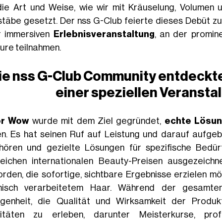
die Art und Weise, wie wir mit Kräuselung, Volumen 
täbe gesetzt. Der nss G-Club feierte dieses Debüt 
r immersiven
Erlebnisveranstaltung
, an der promin
eure teilnahmen.
ie nss G-Club Community entdeckt
einer speziellen Veranstal
or Wow
wurde mit dem Ziel gegründet,
echte Lösun
en. Es hat seinen Ruf auf Leistung und darauf aufge
hören und gezielte Lösungen für spezifische Bedür
reichen internationalen Beauty-Preisen ausgezeich
rden, die sofortige, sichtbare Ergebnisse erzielen m
isch verarbeitetem Haar. Während der gesamten
genheit, die Qualität und Wirksamkeit der Produ
vitäten zu erleben, darunter Meisterkurse, profe