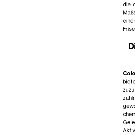
die 
Maßs
eine
Fris
D
Col
biet
zuzu
zahl
gewo
chem
Gele
Akti