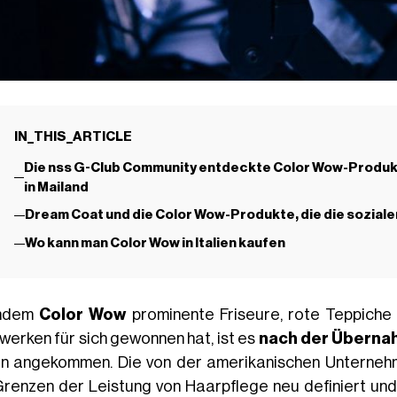
IN_THIS_ARTICLE
Die nss G-Club Community entdeckte Color Wow-Produkte
in Mailand
Dream Coat und die Color Wow-Produkte, die die sozial
Wo kann man Color Wow in Italien kaufen
hdem
Color Wow
prominente Friseure, rote Teppiche 
werken für sich gewonnen hat, ist es
nach der Überna
ien angekommen. Die von der amerikanischen Unterneh
Grenzen der Leistung von Haarpflege neu definiert und 