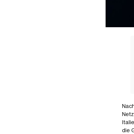
Nac
Netz
Ital
die 