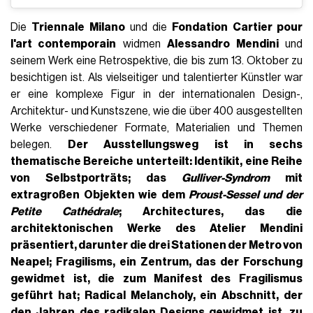
Die
Triennale Milano
und die
Fondation Cartier pour
l'art contemporain
widmen
Alessandro Mendini
und
seinem Werk eine Retrospektive, die bis zum 13. Oktober zu
besichtigen ist. Als vielseitiger und talentierter Künstler war
er eine komplexe Figur in der internationalen Design-,
Architektur- und Kunstszene, wie die über 400 ausgestellten
Werke verschiedener Formate, Materialien und Themen
belegen.
Der Ausstellungsweg ist in sechs
thematische Bereiche unterteilt: Identikit, eine Reihe
von Selbstporträts; das
Gulliver-Syndrom
mit
extragroßen Objekten wie dem
Proust-Sessel und der
Petite Cathédrale
; Architectures, das die
architektonischen Werke des Atelier Mendini
präsentiert, darunter die drei Stationen der Metro von
Neapel; Fragilisms, ein Zentrum, das der Forschung
gewidmet ist, die zum Manifest des Fragilismus
geführt hat; Radical Melancholy, ein Abschnitt, der
den Jahren des radikalen Designs gewidmet ist, zu