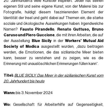
20. Jahrhunderts viele Künstler inspiriert. Jeder hat seinen
eigenen Stil und seine eigene Kunst, von der Malerei bis zur
Fotografie, huldigt diesem faszinierenden Element der
Identität der Insel und geht dabei auf Themen ein, die starke
soziale und ökologische Auswirkungen haben. Irgendwelche
Namen?
Fausto Pirandello
,
Renato Guttuso,
Bruno
Caruso
und Piero
Guccione
, die mit ihren Arbeiten, die auf
der Ausstellung
Blue Sicily
in der
Workers' Mutual Aid
Society of Modica
ausgestellt wurden, „dazu beitragen
werden, die Emotionen, die das sizilianische Meer bieten
kann, besser zu verstehen und zu zeigen, wie es die
Erinnerung mit unauslöschlichen Erinnerungen füllen kann“.
Titel:
BLUE SICILY. Das Meer in der sizilianischen Kunst vom
20. Jahrhundert bis heute
Wann:
bis 3. November 2024
Wo:
Gesellschaft für Arbeiterhilfe auf Gegenseitigkeit,