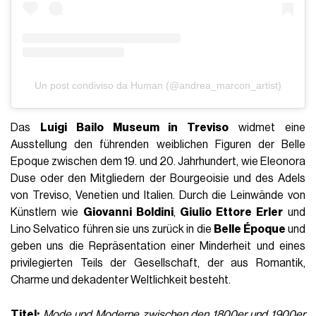
Un post condiviso da Human (@andrea_marcon_artist)
Das
Luigi Bailo Museum in Treviso
widmet eine
Ausstellung den führenden weiblichen Figuren der Belle
Epoque zwischen dem 19. und 20. Jahrhundert, wie Eleonora
Duse oder den Mitgliedern der Bourgeoisie und des Adels
von Treviso, Venetien und Italien. Durch die Leinwände von
Künstlern wie
Giovanni Boldini
,
Giulio Ettore Erler
und
Lino Selvatico führen sie uns zurück in die
Belle Époque
und
geben uns die Repräsentation einer Minderheit und eines
privilegierten Teils der Gesellschaft, der aus Romantik,
Charme und dekadenter Weltlichkeit besteht.
Titel:
Mode und Moderne zwischen den 1800er und 1900er