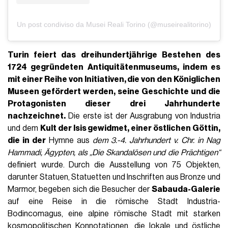
Un post condiviso da Musei Reali Torino (@museirealitorino)
Turin feiert das dreihundertjährige Bestehen des
1724 gegründeten
Antiquitätenmuseums
, indem es
mit einer Reihe von Initiativen, die von den Königlichen
Museen gefördert werden, seine Geschichte und die
Protagonisten dieser drei Jahrhunderte
nachzeichnet.
Die erste ist der Ausgrabung von Industria
und dem
Kult der Isis gewidmet, einer östlichen Göttin,
die in der
Hymne aus
dem 3.-4. Jahrhundert v. Chr. in Nag
Hammadi, Ägypten, als „Die Skandalösen und die Prächtigen“
definiert wurde. Durch die Ausstellung von 75 Objekten,
darunter Statuen, Statuetten und Inschriften aus Bronze und
Marmor, begeben sich die Besucher der
Sabauda-Galerie
auf eine Reise in die römische Stadt Industria-
Bodincomagus, eine alpine römische Stadt mit starken
kosmopolitischen Konnotationen, die lokale und östliche