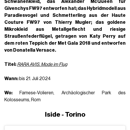
Schwanenkleid, das
Alexander McQueen
für
Givenchys FW97 entworfen hat; das Hybridmodell aus
Paradiesvogel und Schmetterling aus der Haute
Couture FW97 von
Thierry Mugler; das goldene
Mikrokleid aus Metallgeflecht und riesige
Straußenfederflügel, getragen von Katy Perry
auf
dem roten Teppich der Met Gala 2018 und entworfen
von Donatella Versace.
Titel:
RARA AVIS. Mode im Flug
Wann:
bis 21. Juli 2024
Wo:
Farnese-Volieren, Archäologischer Park des
Kolosseums, Rom
Iside - Torino