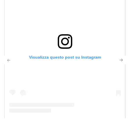
Visualizza questo post su Instagram
Un post condiviso da nss G-Club (@nssgclub)