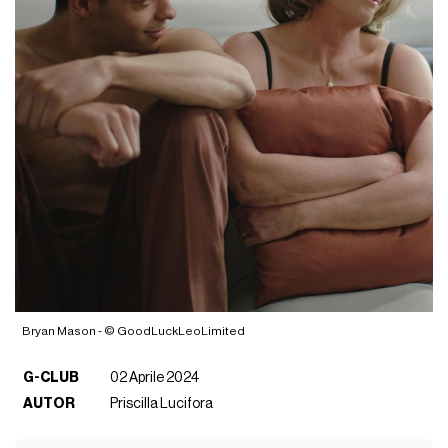
Bryan Mason - © GoodLuckLeoLimited
G-CLUB
02 Aprile 2024
AUTOR
Priscilla Lucifora