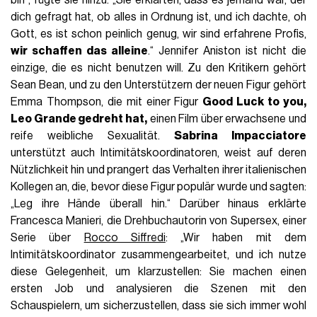
dich gefragt hat, ob alles in Ordnung ist, und ich dachte, oh
Gott, es ist schon peinlich genug, wir sind erfahrene Profis,
wir schaffen das alleine
.“ Jennifer Aniston ist nicht die
einzige, die es nicht benutzen will. Zu den Kritikern gehört
Sean Bean, und zu den Unterstützern der neuen Figur gehört
Emma Thompson, die mit einer Figur
Good Luck to you,
Leo Grande gedreht hat,
einen Film über erwachsene und
reife weibliche Sexualität.
Sabrina Impacciatore
unterstützt auch Intimitätskoordinatoren, weist auf deren
Nützlichkeit hin und prangert das Verhalten ihrer italienischen
Kollegen an, die, bevor diese Figur populär wurde und sagten:
„Leg ihre Hände überall hin.“ Darüber hinaus erklärte
Francesca Manieri, die Drehbuchautorin von Supersex, einer
Serie über
Rocco Siffredi
: „Wir haben mit dem
Intimitätskoordinator zusammengearbeitet, und ich nutze
diese Gelegenheit, um klarzustellen: Sie machen einen
ersten Job und analysieren die Szenen mit den
Schauspielern, um sicherzustellen, dass sie sich immer wohl