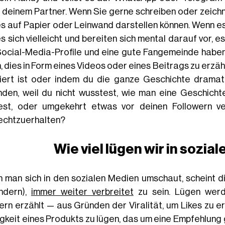
 deinem Partner. Wenn Sie gerne schreiben oder zeichne
es auf Papier oder Leinwand darstellen können. Wenn es 
s sich vielleicht und bereiten sich mental darauf vor, e
Social-Media-Profile und eine gute Fangemeinde haben,
, dies in Form eines Videos oder eines Beitrags zu erzäh
iert ist oder indem du die ganze Geschichte dramat
nden, weil du nicht wusstest, wie man eine Geschich
test, oder umgekehrt etwas vor deinen Followern v
echtzuerhalten?
Wie viel lügen wir in sozi
 man sich in den sozialen Medien umschaut, scheint di
ndern),
immer weiter verbreitet
zu sein. Lügen werd
ern erzählt — aus Gründen der Viralität, um Likes zu er
igkeit eines Produkts zu lügen, das um eine Empfehlung 