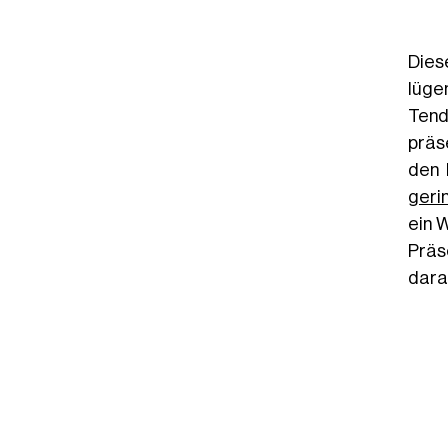
Dies
lüge
Tend
präs
den 
geri
ein 
Präs
dara