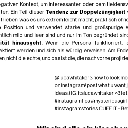
egativen Kontext, um interessanter oder bemitleiden
ten. Ein Teil dieser
Tendenz zur Doppelzüngigkeit
w
trieben, was es uns extrem leicht macht, praktisch o
e Position und verwendet starke und großspurige 
ntlich mild und leer sind und nur im Ton begründet sind
ität hinausgeht
. Wenn die Persona funktioniert,
ektiert werden und sich als würdig erweisen. Am Ende 
, nicht die echte, und das ist die, die nach vorne projiz
@lucawhitaker3
how to look mo
on instagram! post what u want 
ideas:) IG: itslucawhitaker <3 let
#instagramtips
#mysteriousgirl
#instagramstories
CUFF IT - B