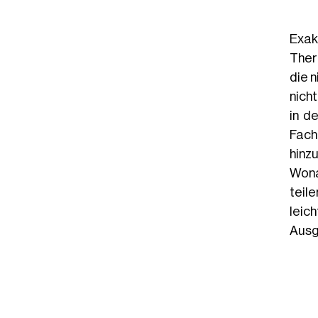
Exak
Ther
die 
nicht
in d
Fach
hinz
Wona
teil
leic
Ausg