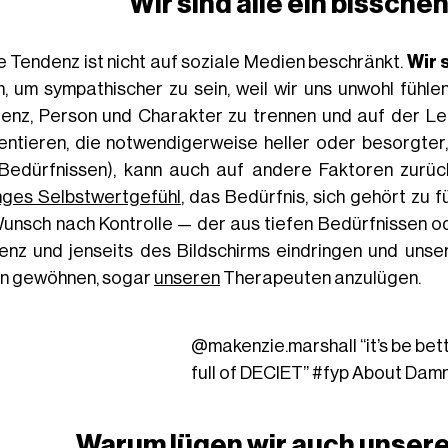
Wir sind alle ein bissche
e Tendenz ist nicht auf soziale Medien beschränkt.
Wir 
n, um sympathischer zu sein, weil wir uns unwohl fühle
enz, Person und Charakter zu trennen und auf der Lei
entieren, die notwendigerweise heller oder besorgter, 
Bedürfnissen), kann auch auf andere Faktoren zurü
nges Selbstwertgefühl
, das Bedürfnis, sich gehört zu 
Wunsch nach Kontrolle — der aus tiefen Bedürfnissen od
enz und jenseits des Bildschirms eindringen und unser
n gewöhnen, sogar
unseren
Therapeuten anzulügen.
@makenzie.marshall
“it’s be bett
full of DECIET”
#fyp
About Damn 
Warum lügen wir auch unser