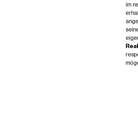
im n
erhal
ange
sein
eige
Real
resp
mögen