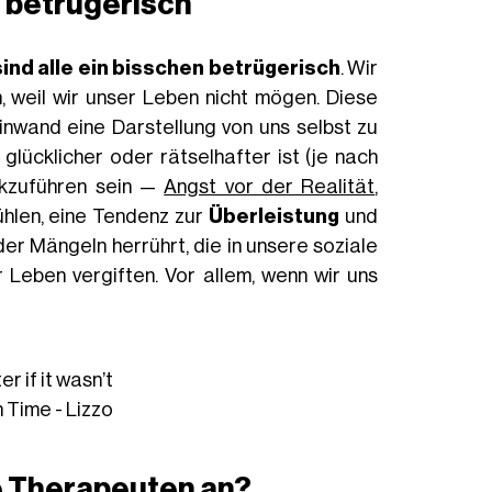
n betrügerisch
sind alle ein bisschen betrügerisch
. Wir
n, weil wir unser Leben nicht mögen. Diese
nwand eine Darstellung von uns selbst zu
glücklicher oder rätselhafter ist (je nach
ckzuführen sein —
Angst vor der Realität
,
fühlen, eine Tendenz zur
Überleistung
und
er Mängeln herrührt, die in unsere soziale
 Leben vergiften. Vor allem, wenn wir uns
er if it wasn’t
Time - Lizzo
e Therapeuten an?