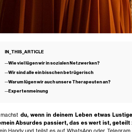
IN_THIS_ARTICLE
Wie viel lügen wir in sozialen Netzwerken?
Wir sind alle ein bisschen betrügerisch
Warum lügen wir auch unsere Therapeuten an?
Expertenmeinung
 machst
du, wenn in deinem Leben etwas Lustiges
emein Absurdes passiert, das es wert ist, geteil
dein Handy und teilst es auf WhatsApp oder Telegram 