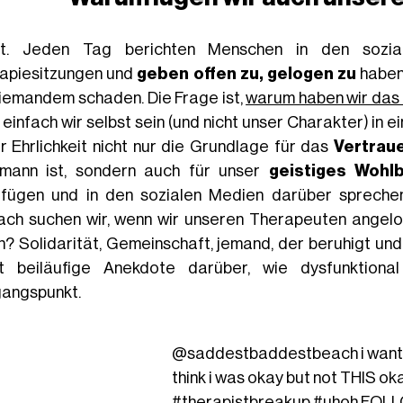
t. Jeden Tag berichten Menschen in den sozial
apiesitzungen und
geben offen zu, gelogen zu
haben.
niemandem schaden. Die Frage ist,
warum haben wir das 
 einfach wir selbst sein (und nicht unser Charakter) in
er Ehrlichkeit nicht nur die Grundlage für das
Vertrau
mann ist, sondern auch für unser
geistiges Wohl
ufügen und in den sozialen Medien darüber sprechen,
ch suchen wir, wenn wir unseren Therapeuten angelo
en? Solidarität, Gemeinschaft, jemand, der beruhigt und 
ht beiläufige Anekdote darüber, wie dysfunktion
angspunkt.
@saddestbaddestbeach
i want
think i was okay but not THIS ok
#therapistbreakup
#uhoh
FOLL