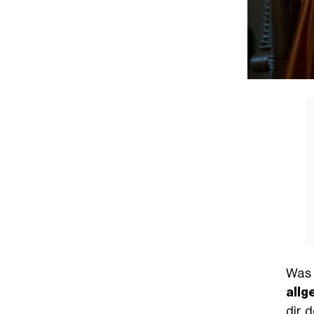
Was
allg
dir 