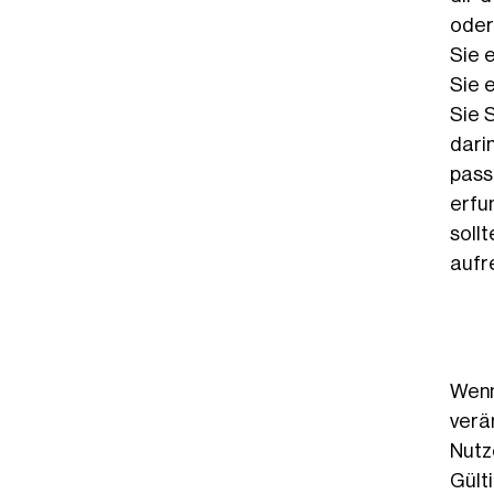
oder
Sie 
Sie e
Sie 
darin
pass
erfu
soll
aufr
Wenn
verä
Nutz
Gült