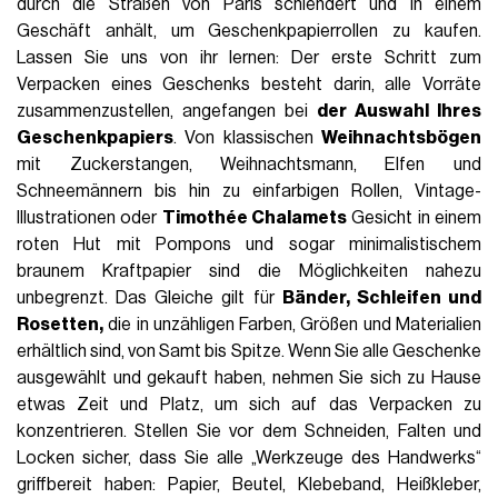
durch die Straßen von Paris schlendert und in einem
Geschäft anhält, um Geschenkpapierrollen zu kaufen.
Lassen Sie uns von ihr lernen: Der erste Schritt zum
Verpacken eines Geschenks besteht darin, alle Vorräte
zusammenzustellen, angefangen bei
der Auswahl Ihres
Geschenkpapiers
. Von klassischen
Weihnachtsbögen
mit Zuckerstangen, Weihnachtsmann, Elfen und
Schneemännern bis hin zu einfarbigen Rollen, Vintage-
Illustrationen oder
Timothée Chalamets
Gesicht in einem
roten Hut mit Pompons und sogar minimalistischem
braunem Kraftpapier sind die Möglichkeiten nahezu
unbegrenzt. Das Gleiche gilt für
Bänder, Schleifen und
Rosetten,
die in unzähligen Farben, Größen und Materialien
erhältlich sind, von Samt bis Spitze. Wenn Sie alle Geschenke
ausgewählt und gekauft haben, nehmen Sie sich zu Hause
etwas Zeit und Platz, um sich auf das Verpacken zu
konzentrieren. Stellen Sie vor dem Schneiden, Falten und
Locken sicher, dass Sie alle „Werkzeuge des Handwerks“
griffbereit haben: Papier, Beutel, Klebeband, Heißkleber,