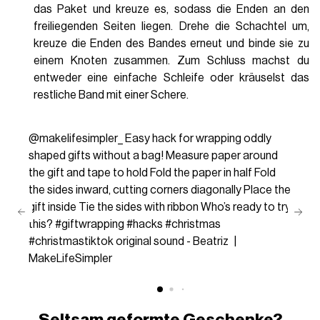
das Paket und kreuze es, sodass die Enden an den
freiliegenden Seiten liegen. Drehe die Schachtel um,
kreuze die Enden des Bandes erneut und binde sie zu
einem Knoten zusammen. Zum Schluss machst du
entweder eine einfache Schleife oder kräuselst das
restliche Band mit einer Schere.
@makelifesimpler_
Easy hack for wrapping oddly
shaped gifts without a bag! Measure paper around
the gift and tape to hold Fold the paper in half Fold
the sides inward, cutting corners diagonally Place the
gift inside Tie the sides with ribbon Who’s ready to try
this?
#giftwrapping
#hacks
#christmas
#christmastiktok
original sound - Beatriz |
MakeLifeSimpler
Seltsam geformte Geschenke?