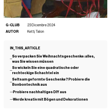
G-CLUB
23 Dicembre 2024
AUTOR
Kettj Talon
IN_THIS_ARTICLE
So verpacken Sie Weihnachtsgeschenke: alles,
was Sie wissen müssen
So wickeln Sie eine quadratische oder
rechteckige Schachtel ein
Seltsam geformte Geschenke? Probiere die
Bonbontechnik aus
Probiere nachhaltiges DIY aus
Werde kreativ mit Bögen und Dekorationen