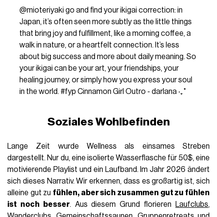
@mioteriyaki
go and find your ikigai correction: in
Japan, it’s often seen more subtly as the little things
that bring joy and fulfillment, like a morning coffee, a
walk in nature, or a heartfelt connection. It’s less
about big success and more about daily meaning. So
your ikigai can be your art, your friendships, your
healing journey, or simply how you express your soul
in the world.
#fyp
Cinnamon Girl Outro - darlana ‧₊˚
Soziales Wohlbefinden
Lange Zeit wurde Wellness als einsames Streben
dargestellt. Nur du, eine isolierte Wasserflasche für 50$, eine
motivierende Playlist und ein Laufband. Im Jahr 2026 ändert
sich dieses Narrativ. Wir erkennen, dass es großartig ist, sich
alleine gut zu
fühlen, aber sich zusammen gut zu fühlen
ist noch besser
. Aus diesem Grund florieren
Laufclubs
,
Wanderclubs, Gemeinschaftssaunen, Gruppenretreats und