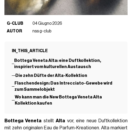
G-CLUB
04 Giugno 2026
AUTOR
nss g-club
IN_THIS_ARTICLE
Bottega Veneta Alta: eine Duftkollektion,
inspiriert vom kulturellen Austausch
Die zehn Düfte der Alta-Kollektion
Flaschendesign: Das Intrecciato-Gewebe wird
zum Sammelobjekt
Wo kann man die New Bottega Veneta Alta
Kollektion kaufen
Bottega Veneta
stellt
Alta
vor, eine neue Duftkollektion
mit zehn originalen Eau de Parfum-Kreationen. Alta markiert