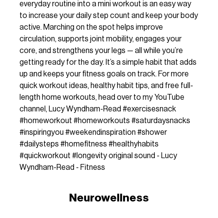
everyday routine into a mini workout is an easy way
to increase your daily step count and keep your body
active. Marching on the spot helps improve
circulation, supports joint mobility, engages your
core, and strengthens your legs — all while you’re
getting ready for the day. It’s a simple habit that adds
up and keeps your fitness goals on track. For more
quick workout ideas, healthy habit tips, and free full-
length home workouts, head over to my YouTube
channel, Lucy Wyndham-Read
#exercisesnack
#homeworkout
#homeworkouts
#saturdaysnacks
#inspiringyou
#weekendinspiration
#shower
#dailysteps
#homefitness
#healthyhabits
#quickworkout
#longevity
original sound - Lucy
Wyndham-Read - Fitness
Neurowellness