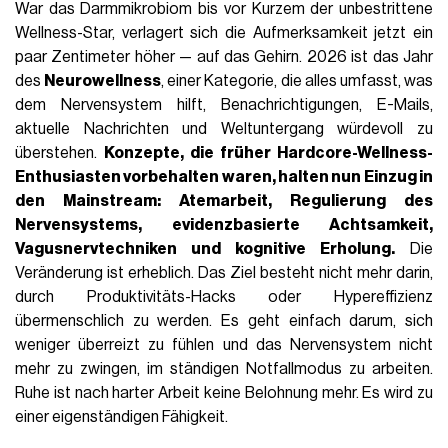
War das Darmmikrobiom bis vor Kurzem der unbestrittene
Wellness-Star, verlagert sich die Aufmerksamkeit jetzt ein
paar Zentimeter höher — auf das Gehirn. 2026 ist das Jahr
des
Neurowellness
, einer Kategorie, die alles umfasst, was
dem Nervensystem hilft, Benachrichtigungen, E-Mails,
aktuelle Nachrichten und Weltuntergang würdevoll zu
überstehen.
Konzepte, die früher Hardcore-Wellness-
Enthusiasten vorbehalten waren, halten nun Einzug in
den Mainstream:
Atemarbeit
,
Regulierung des
Nervensystems
,
evidenzbasierte Achtsamkeit
,
Vagusnervtechniken
und kognitive Erholung.
Die
Veränderung ist erheblich. Das Ziel besteht nicht mehr darin,
durch Produktivitäts-Hacks oder Hypereffizienz
übermenschlich zu werden. Es geht einfach darum, sich
weniger überreizt zu fühlen und das Nervensystem nicht
mehr zu zwingen, im ständigen Notfallmodus zu arbeiten.
Ruhe ist nach harter Arbeit keine Belohnung mehr. Es wird zu
einer eigenständigen Fähigkeit.