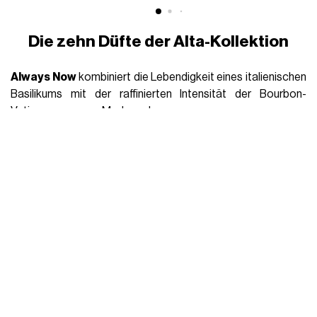
Die zehn Düfte der Alta-Kollektion
Always Now
kombiniert die Lebendigkeit eines italienischen
Basilikums mit der raffinierten Intensität der Bourbon-
Vetiveressenz aus Madagaskar.
Montebello
lässt sich von den Ateliergärten des Hauses in
Venetien inspirieren und verbindet den Glanz der Blutorange
mit der Zartheit und Tiefe nordafrikanischer Neroli.
Balliamo
erweckt die Atmosphäre eines warmen
Sommerabends durch das Zusammentreffen von
italienischer weißer Feige und den tiefen Noten von
amerikanischem Zedernholz.
Bare Morning
verbindet die pudrige Weichheit eines
italienischen Talkums mit der Eleganz von ozeanischem