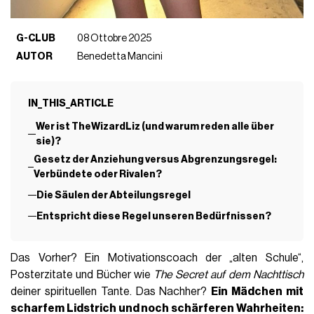
G-CLUB
08 Ottobre 2025
AUTOR
Benedetta Mancini
IN_THIS_ARTICLE
Wer ist TheWizardLiz (und warum reden alle über
sie)?
Gesetz der Anziehung versus Abgrenzungsregel:
Verbündete oder Rivalen?
Die Säulen der Abteilungsregel
Entspricht diese Regel unseren Bedürfnissen?
Das Vorher? Ein Motivationscoach der „alten Schule“,
Posterzitate und Bücher wie
The Secret auf dem Nachttisch
deiner spirituellen Tante. Das Nachher?
Ein Mädchen mit
scharfem Lidstrich und noch schärferen Wahrheiten: