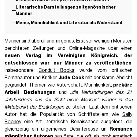
Literarische Darstellungen zeitgenössischer
Männer
Meme, Männlichkeit und Literatur als Widerstand
Männer sind überall und nirgends. Erst vor wenigen Monaten
berichteten Zeitungen und Online-Magazine über einen
neuen Verlag im Vereinigten Königreich, der
entschlossen war
,
nur Männer zu veröffentlichen
.
Insbesondere
Conduit Books
wurde vom britischen
Romanautor und Kritiker
Jude Cook
mit der klaren Absicht
gegründet, Themen wie
Vaterschaft
,
Männlichkeit
,
prekäre
Arbeit
,
Beziehungen
und
„die Verhandlungen des 21.
Jahrhunderts aus der Sicht eines Mannes“ wieder in den
Mittelpunkt der Erzählungen
zu stellen. Laut dem britischen
Autor hat die Popularität von Schriftstellern wie
Sally
Rooney
eine Art literarische Renaissance ausgelöst, die
gleichzeitig ein allgemeines Desinteresse an
Romanen
männlicher Autoren
auslöste, die oft als problematisch