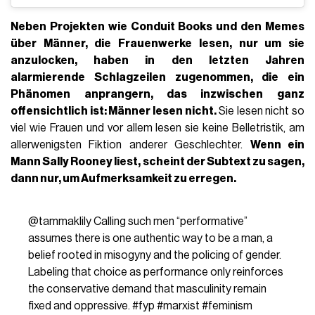
Neben Projekten wie
Conduit Books
und den
Memes
über Männer, die Frauenwerke lesen
, nur um sie
anzulocken, haben in den letzten Jahren
alarmierende Schlagzeilen zugenommen, die ein
Phänomen anprangern, das inzwischen ganz
offensichtlich ist: Männer lesen nicht.
Sie lesen nicht so
viel wie Frauen und vor allem lesen sie keine Belletristik, am
allerwenigsten Fiktion anderer Geschlechter.
Wenn ein
Mann Sally Rooney liest, scheint der Subtext zu sagen,
dann nur, um Aufmerksamkeit zu erregen.
@tammaklily
Calling such men “performative”
assumes there is one authentic way to be a man, a
belief rooted in misogyny and the policing of gender.
Labeling that choice as performance only reinforces
the conservative demand that masculinity remain
fixed and oppressive.
#fyp
#marxist
#feminism