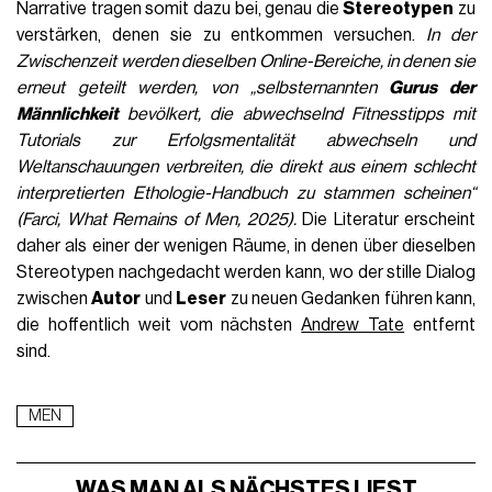
Narrative tragen somit dazu bei, genau die
Stereotypen
zu
verstärken, denen sie zu entkommen versuchen.
In der
Zwischenzeit werden dieselben Online-Bereiche, in denen sie
erneut geteilt werden, von „selbsternannten
Gurus der
Männlichkeit
bevölkert, die abwechselnd Fitnesstipps mit
Tutorials zur Erfolgsmentalität abwechseln und
Weltanschauungen verbreiten, die direkt aus einem schlecht
interpretierten Ethologie-Handbuch zu stammen scheinen“
(Farci, What Remains of
Men, 2025).
Die Literatur erscheint
daher als einer der wenigen Räume, in denen über dieselben
Stereotypen nachgedacht werden kann, wo der stille Dialog
zwischen
Autor
und
Leser
zu neuen Gedanken führen kann,
die hoffentlich weit vom nächsten
Andrew Tate
entfernt
sind.
MEN
WAS MAN ALS NÄCHSTES LIEST