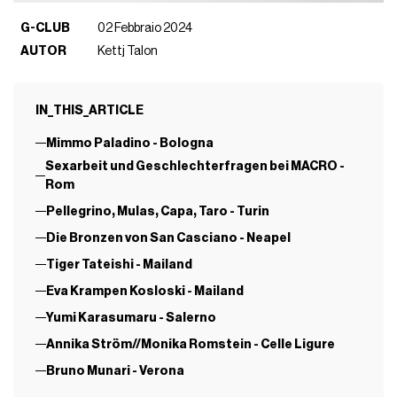
G-CLUB
02 Febbraio 2024
AUTOR
Kettj Talon
IN_THIS_ARTICLE
Mimmo Paladino - Bologna
Sexarbeit und Geschlechterfragen bei MACRO -
Rom
Pellegrino, Mulas, Capa, Taro - Turin
Die Bronzen von San Casciano - Neapel
Tiger Tateishi - Mailand
Eva Krampen Kosloski - Mailand
Yumi Karasumaru - Salerno
Annika Ström//Monika Romstein - Celle Ligure
Bruno Munari - Verona