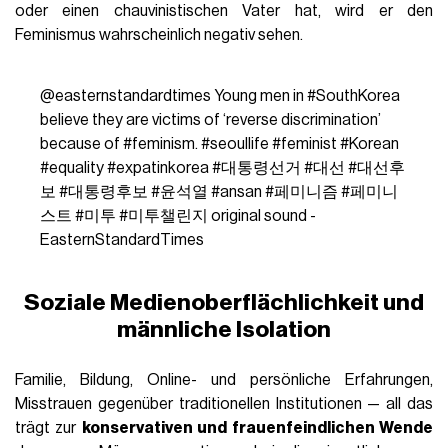
oder einen chauvinistischen Vater hat, wird er den
Feminismus wahrscheinlich negativ sehen.
@easternstandardtimes
Young men in
#SouthKorea
believe they are victims of ‘reverse discrimination’
because of
#feminism
.
#seoullife
#feminist
#Korean
#equality
#expatinkorea
#대통령선거
#대선
#대선후
보
#대통령후보
#윤석열
#ansan
#페미니즘
#페미니
스트
#미투
#미투챌린지
original sound -
EasternStandardTimes
Soziale Medienoberflächlichkeit und
männliche Isolation
Familie, Bildung, Online- und persönliche Erfahrungen,
Misstrauen gegenüber traditionellen Institutionen — all das
trägt zur
konservativen und frauenfeindlichen Wende