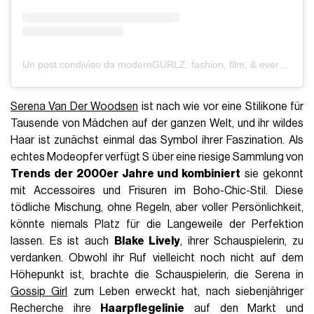
Un post condiviso da modernGURLZ: fashion, film, & everything in between (@moderngurlz)
Serena Van Der Woodsen
ist nach wie vor eine Stilikone für
Tausende von Mädchen auf der ganzen Welt, und ihr wildes
Haar ist zunächst einmal das Symbol ihrer Faszination.
Als
echtes Modeopfer verfügt S über eine riesige Sammlung von
Trends der 2000er Jahre und kombiniert
sie gekonnt
mit Accessoires und Frisuren im Boho-Chic-Stil.
Diese
tödliche Mischung, ohne Regeln, aber voller Persönlichkeit,
könnte niemals Platz für die Langeweile der Perfektion
lassen. Es ist auch
Blake Lively
, ihrer Schauspielerin, zu
verdanken. Obwohl ihr Ruf vielleicht noch nicht auf dem
Höhepunkt ist, brachte die Schauspielerin, die Serena in
Gossip Girl
zum Leben erweckt hat, nach siebenjähriger
Recherche ihre
Haarpflegelinie
auf den Markt und