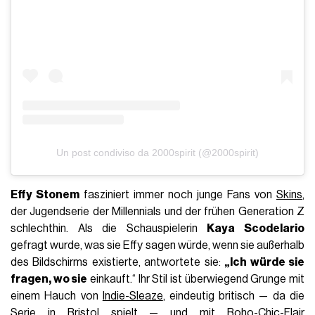
Un post condiviso da 2000spirit (@2000spirit)
Effy Stonem
fasziniert immer noch junge Fans von
Skins
,
der Jugendserie der Millennials und der frühen Generation Z
schlechthin
.
Als die Schauspielerin
Kaya Scodelario
gefragt wurde, was sie Effy sagen würde, wenn sie außerhalb
des Bildschirms existierte, antwortete sie:
„Ich würde sie
fragen, wo sie
einkauft.“ Ihr Stil ist überwiegend Grunge mit
einem Hauch von
Indie-Sleaze
, eindeutig britisch — da die
Serie in Bristol spielt — und mit Boho-Chic-Flair