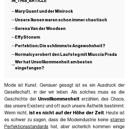
IN_THIS_ARTICLE
Mary Quant und der Minirock
Unsere Ikonen waren schon immer chaotisch
Serena Van der Woodsen
Effy Stonem
Perfektion: Die schlimmste Angewohnheit?
Normalcy erobert den Laufsteg mit Miuccia Prada
Wer hat Unvollkommenheit am besten
eingefangen?
Mode ist Kunst. Genauer gesagt ist es ein Ausdruck der
Gesellschaft, in der wir leben. Als solches muss es
die
Geschichte der
Unvollkommenheit
erzählen, des Chaos,
das unsere Existenz und oft auch unsere Ästhetik bestimmt.
Wenn nicht,
ist es nicht auf der Höhe der Zeit
.
Heute ist
es schwer zu sagen, dass die Modeindustrie keine
starren
Perfektionsstandards
hat, aber sicherlich kommen einige