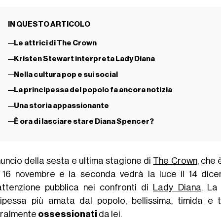
IN QUESTO ARTICOLO
Le attrici di The Crown
Kristen Stewart interpreta Lady Diana
Nella cultura pop e sui social
La principessa del popolo fa ancora notizia
Una storia appassionante
È ora di lasciare stare Diana Spencer?
nuncio della sesta e ultima stagione di
The Crown
, che 
 16 novembre e la seconda vedrà la luce il 14 di
'attenzione pubblica nei confronti di
Lady Diana
. La
cipessa più amata dal popolo, bellissima, timida e
eralmente
ossessionati
da lei.