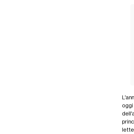
L'an
oggi
dell
prin
lett