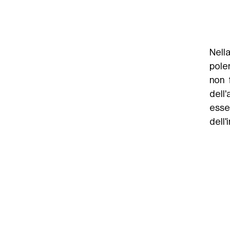
Nell
pole
non 
dell
esse
dell