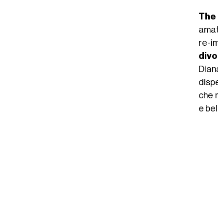
The
amata
re-im
divo
Diana
dispe
che 
e bel