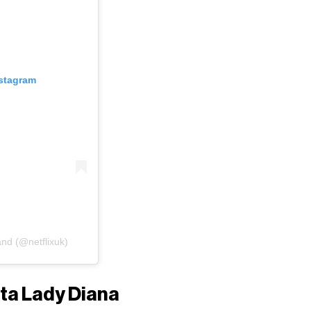
nstagram
and (@netflixuk)
eta Lady Diana