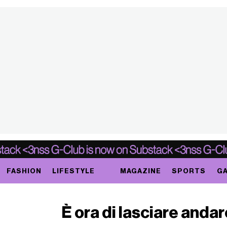
FASHION
LIFESTYLE
MAGAZINE
SPORTS
GA
È ora di lasciare anda